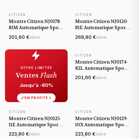
CITIZEN
CITIZEN
Montre Citizen NJ0178-
Montre Citizen NJ0120-
81M Automatique Sport
81E Automatique Sport
cadran bleu glacier
cadran noir bracelet
201,60 €
268,80 €
269 €
359 €
bracelet acier
acier
CITIZEN
Montre Citizen NJ0174-
82L Automatique Sport
OFFRE LIMITÉE
Ventes
Flash
cadran bleu bracelet
201,60 €
269 €
acier bicolore
Jusqu'à -80%
J'EN PROFITE
CITIZEN
CITIZEN
Montre Citizen NJ0125-
Montre Citizen NJ0129-
11E Automatique Sport
10X Automatique Sport
cadran noir bracelet
cadran vert bracelet
223,80 €
223,80 €
299 €
299 €
silicone
silicone