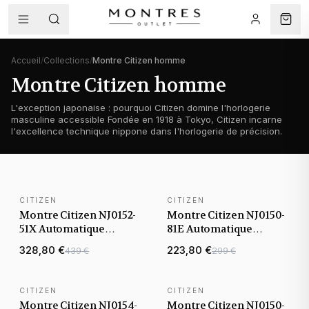
Accueil
/
Collections
/
Montre Citizen homme
Montre Citizen homme
L'exception japonaise : pourquoi Citizen domine l'horlogerie
masculine accessible Fondée en 1918 à Tokyo, Citizen incarne
l'excellence technique nippone dans l'horlogerie de précision.
CITIZEN
CITIZEN
BEST-SELLER
Montre Citizen NJ0152-
Montre Citizen NJ0150-
51X Automatique
81E Automatique
Tsuyosa cadran vert
Tsuyosa cadran noir
328,80 €
223,80 €
439 €
299 €
bracelet acier
bracelet acier
CITIZEN
CITIZEN
Montre Citizen NJ0154-
Montre Citizen NJ0150-