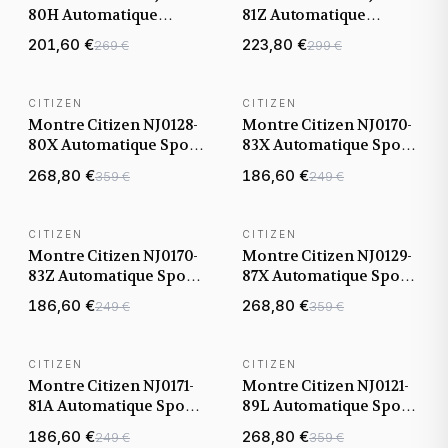
80H Automatique
81Z Automatique
Tsuyosa cadran
Tsuyosa cadran orange
201,60 €
223,80 €
269 €
299 €
champagne bracelet
bracelet acier
acier bicolore rose gold
CITIZEN
CITIZEN
BEST-SELLER
Montre Citizen NJ0128-
Montre Citizen NJ0170-
80X Automatique Sport
83X Automatique Sport
cadran orange bracelet
cadran bleu Tiffany
268,80 €
186,60 €
359 €
249 €
acier
bracelet acier
CITIZEN
CITIZEN
Montre Citizen NJ0170-
Montre Citizen NJ0129-
83Z Automatique Sport
87X Automatique Sport
cadran jaune bracelet
cadran vert bracelet
186,60 €
268,80 €
249 €
359 €
acier
acier
CITIZEN
CITIZEN
BEST-SELLER
Montre Citizen NJ0171-
Montre Citizen NJ0121-
81A Automatique Sport
89L Automatique Sport
cadran blanc bracelet
cadran bleu bracelet
186,60 €
268,80 €
249 €
359 €
acier
acier