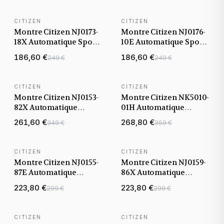
CITIZEN
CITIZEN
Montre Citizen NJ0173-
Montre Citizen NJ0176-
18X Automatique Sport
10E Automatique Sport
cadran vert bracelet
cadran noir bracelet
186,60 €
186,60 €
249 €
249 €
cuir marron
cuir
CITIZEN
CITIZEN
Montre Citizen NJ0153-
Montre Citizen NK5010-
82X Automatique
01H Automatique
Tsuyosa cadran rouge
Tsuyosa cadran noir
261,60 €
268,80 €
349 €
359 €
bracelet acier bicolore
bracelet cuir
rose gold
CITIZEN
CITIZEN
Montre Citizen NJ0155-
Montre Citizen NJ0159-
87E Automatique
86X Automatique
Tsuyosa Camouflage
Tsuyosa Camouflage
223,80 €
223,80 €
299 €
299 €
cadran noir bracelet
cadran vert bracelet
acier
acier
CITIZEN
CITIZEN