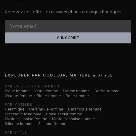
Recevez nos offres exclusives et nos arrivages horlogers.
S'INSCRIRE
EXPLORER PAR COULEUR, MATIÈRE & STYLE
PAR COULEUR DE CADRAN
Bleue homme
·
Verte homme
·
Marron homme
·
Dorée femme
·
Or rose femme
·
Bleue femme
·
Rose femme
PAR MATIÈRE
Céramique
·
Céramique homme
·
Céramique femme
·
Bracelet cuir homme
·
Bracelet cuir femme
·
Maille milanaise femme
·
Maille milanaise homme
·
Silicone homme
·
Silicone femme
PAR STYLE