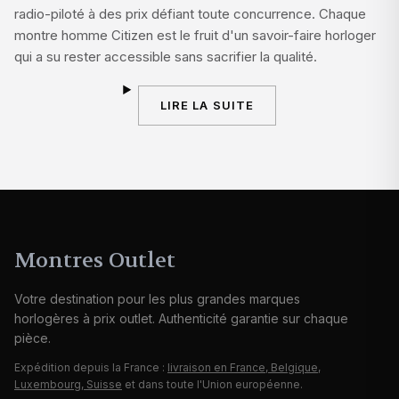
radio-piloté à des prix défiant toute concurrence. Chaque
montre homme Citizen est le fruit d'un savoir-faire horloger
qui a su rester accessible sans sacrifier la qualité.
LIRE LA SUITE
Montres Outlet
Votre destination pour les plus grandes marques
horlogères à prix outlet. Authenticité garantie sur chaque
pièce.
Expédition depuis la France :
livraison en France, Belgique,
Luxembourg, Suisse
et dans toute l'Union européenne.