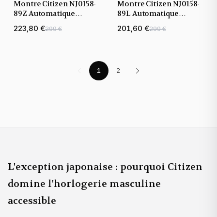
Montre Citizen NJ0158-
Montre Citizen NJ0158-
89Z Automatique
89L Automatique
Tsuyosa cadran vert
Tsuyosa cadran bleu
223,80 €
201,60 €
299 €
299 €
bracelet acier
bracelet acier
1
2
L'exception japonaise : pourquoi Citizen
domine l'horlogerie masculine
accessible