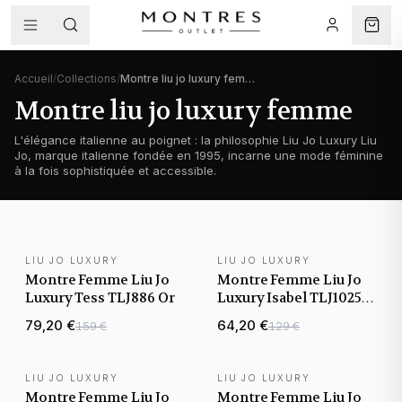
Accueil
/
Collections
/
Montre liu jo luxury femme
Montre liu jo luxury femme
L'élégance italienne au poignet : la philosophie Liu Jo Luxury Liu
Jo, marque italienne fondée en 1995, incarne une mode féminine
à la fois sophistiquée et accessible.
LIU JO LUXURY
LIU JO LUXURY
Montre Femme Liu Jo
Montre Femme Liu Jo
Luxury Tess TLJ886 Or
Luxury Isabel TLJ1025
Argent
79,20 €
64,20 €
159 €
129 €
LIU JO LUXURY
LIU JO LUXURY
Montre Femme Liu Jo
Montre Femme Liu Jo