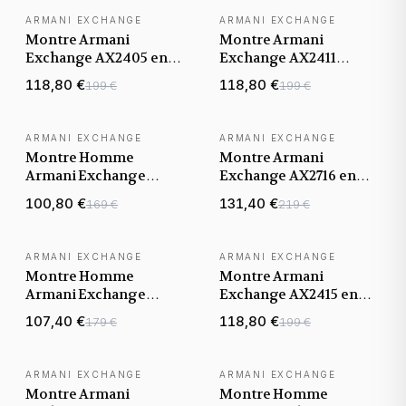
ARMANI EXCHANGE
ARMANI EXCHANGE
Montre Armani
Montre Armani
Exchange AX2405 en
Exchange AX2411
acier avec cadran
Bracelet Cuir Noir
118,80 €
118,80 €
199 €
199 €
transparent
ARMANI EXCHANGE
ARMANI EXCHANGE
Montre Homme
Montre Armani
Armani Exchange
Exchange AX2716 en
AX7128 Bracelet
maille milanaise noire
100,80 €
131,40 €
169 €
219 €
Silicone Bleu
ARMANI EXCHANGE
ARMANI EXCHANGE
Montre Homme
Montre Armani
Armani Exchange
Exchange AX2415 en
AX2707 analogique en
acier inoxydable doré
107,40 €
118,80 €
179 €
199 €
acier doré jaune
jaune
ARMANI EXCHANGE
ARMANI EXCHANGE
Montre Armani
Montre Homme