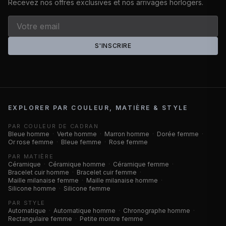
Recevez nos offres exclusives et nos arrivages horlogers.
S'INSCRIRE
EXPLORER PAR COULEUR, MATIÈRE & STYLE
PAR COULEUR DE CADRAN
Bleue homme
·
Verte homme
·
Marron homme
·
Dorée femme
·
Or rose femme
·
Bleue femme
·
Rose femme
PAR MATIÈRE
Céramique
·
Céramique homme
·
Céramique femme
·
Bracelet cuir homme
·
Bracelet cuir femme
·
Maille milanaise femme
·
Maille milanaise homme
·
Silicone homme
·
Silicone femme
PAR STYLE
Automatique
·
Automatique homme
·
Chronographe homme
·
Rectangulaire femme
·
Petite montre femme