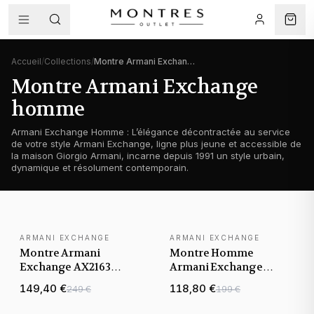
Accueil
/
Collections
/
Montre Armani Exchange homme
Montre Armani Exchange
homme
Armani Exchange Homme : L’élégance décontractée au service
de votre style Armani Exchange, ligne plus jeune et accessible de
la maison Giorgio Armani, incarne depuis 1991 un style urbain,
dynamique et résolument contemporain.
ARMANI EXCHANGE
ARMANI EXCHANGE
Montre Armani
Montre Homme
Exchange AX2163
Armani Exchange
Chronographe en Acier
Hampton AX2403
149,40 €
118,80 €
249 €
199 €
Inoxydable Noir
cadran transparent
acier bicolore