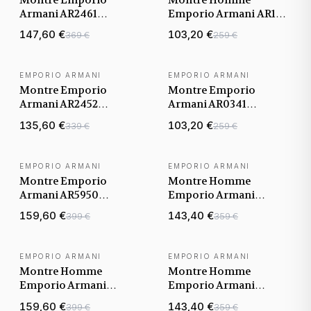
Armani AR2461
Emporio Armani AR1613
Chronomètre à Bracelet
Bracelet Cuir Noir
147,60 €
103,20 €
369 €
259 €
en Cuir Noir
Cadran Noir
EMPORIO ARMANI
EMPORIO ARMANI
Montre Emporio
Montre Emporio
Armani AR2452
Armani AR0341
chronographe en acier
Chronographe en Acier
135,60 €
103,20 €
339 €
259 €
or rose
et Cuir Noir
EMPORIO ARMANI
EMPORIO ARMANI
Montre Emporio
Montre Homme
Armani AR5950
Emporio Armani
Sportivo
AR1609 chronographe
159,60 €
143,40 €
399 €
359 €
Chronographe Acier et
cadran marron bracelet
Silicone Noir
cuir
EMPORIO ARMANI
EMPORIO ARMANI
BEST-SELLER
Montre Homme
Montre Homme
Emporio Armani
Emporio Armani
AR0398 Bracelet Cuir
AR2453 Bracelet et
159,60 €
143,40 €
399 €
359 €