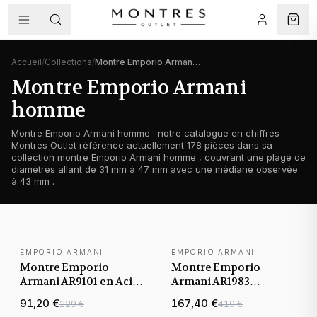
Accueil
/
Collections
/
Montre Emporio Armani homme
Montre Emporio Armani
homme
Montre Emporio Armani homme : notre catalogue en chiffres
Montres Outlet référence actuellement 178 pièces dans sa
collection montre Emporio Armani homme , couvrant une plage de
diamètres allant de 31 mm à 47 mm avec une médiane observée
à 43 mm .
EMPORIO ARMANI
EMPORIO ARMANI
Montre Emporio
Montre Emporio
Armani AR9101 en Acier
Armani AR1983
Argenté et Cuir Marron
Automatique à Cadran
91,20 €
167,40 €
229 €
419 €
Squelette et Bracelet