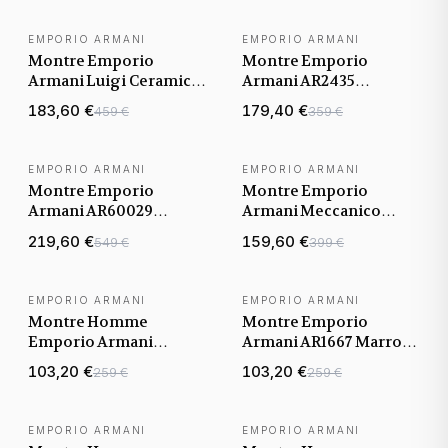
Cuir marron
EMPORIO ARMANI
EMPORIO ARMANI
BEST-SELLER
Montre Emporio
Montre Emporio
Armani Luigi Ceramica
Armani AR2435
AR1499 en céramique
Chronographe Argenté
183,60 €
179,40 €
459 €
359 €
blanche
en Acier
EMPORIO ARMANI
EMPORIO ARMANI
BEST-SELLER
Montre Emporio
Montre Emporio
Armani AR60029
Armani Meccanico
Mécanique à Cadran
AR60008 Bracelet cuir
219,60 €
159,60 €
549 €
399 €
Squelette Bleu
noir
EMPORIO ARMANI
EMPORIO ARMANI
Montre Homme
Montre Emporio
Emporio Armani
Armani AR1667 Marron
AR2464 Chronographe
Classic en Acier et Cuir
103,20 €
103,20 €
259 €
259 €
Acier et Cuir
EMPORIO ARMANI
EMPORIO ARMANI