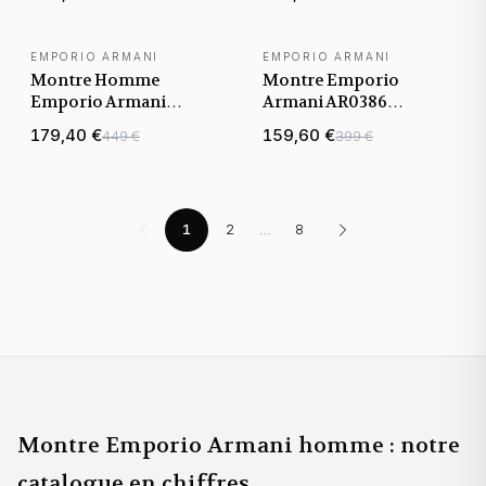
Noir et Boîtier Acier
Cadran Noir
EMPORIO ARMANI
EMPORIO ARMANI
Montre Homme
Montre Emporio
Emporio Armani
Armani AR0386
AR1610 Chronographe
Chronomètre à deux
179,40 €
159,60 €
449 €
399 €
Acier
compteurs
1
2
…
8
Montre Emporio Armani homme : notre
catalogue en chiffres