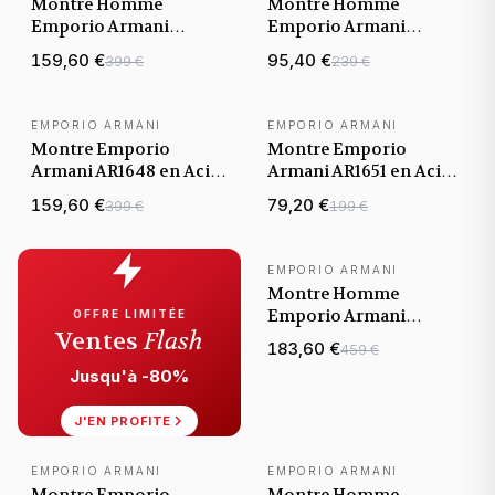
Montre Homme
Montre Homme
Emporio Armani
Emporio Armani
AR0390 bracelet maille
AR0397 Chronographe
159,60 €
95,40 €
399 €
239 €
milanaise en acier
en Acier et Cuir Noir
EMPORIO ARMANI
EMPORIO ARMANI
Montre Emporio
Montre Emporio
Armani AR1648 en Acier
Armani AR1651 en Acier
avec Cadran Bleu
Poli et Cuir Noir
159,60 €
79,20 €
399 €
199 €
Profond
EMPORIO ARMANI
Montre Homme
Emporio Armani
OFFRE LIMITÉE
Ventes
Flash
AR2454 Chronographe
183,60 €
459 €
en Acier Gris
Jusqu'à -80%
J'EN PROFITE
EMPORIO ARMANI
EMPORIO ARMANI
Montre Emporio
Montre Homme