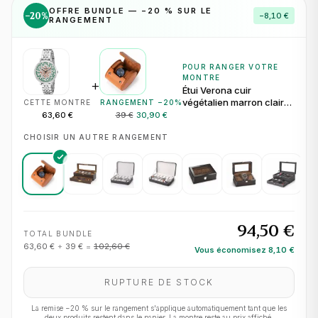
OFFRE BUNDLE — −
20
% SUR LE
−
20
%
−
8,10 €
RANGEMENT
POUR RANGER VOTRE
MONTRE
+
Étui Verona cuir
végétalien marron clair
CETTE MONTRE
RANGEMENT −
20
%
pour 1 montre
63,60 €
39 €
30,90 €
CHOISIR UN AUTRE RANGEMENT
94,50 €
TOTAL BUNDLE
63,60 €
+
39 €
=
102,60 €
Vous économisez
8,10 €
RUPTURE DE STOCK
La remise −
20
% sur le rangement s'applique automatiquement tant que les
deux produits restent dans le panier. La montre reste au prix affiché.