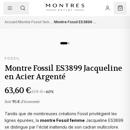
Accueil
/
Montre Fossil femme
/
Montre Fossil ES3899 Jacqueline en Acier Argenté
FOSSIL
Montre Fossil ES3899 Jacqueline
en Acier Argenté
63,60 €
159 €
−
60
%
Soit
95 €
d'économie
Tandis que de nombreuses créations Fossil privilégient les
lignes épurées, la
montre Fossil femme
Jacqueline ES3899
se distingue par l'éclat inattendu de son cadran multicolore.