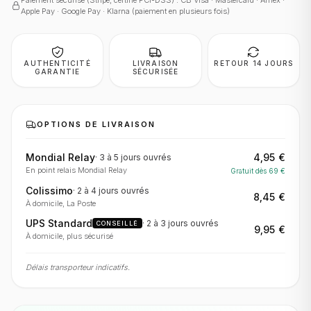
Paiement sécurisé (Stripe, certifié PCI-DSS) : CB Visa · Mastercard · Amex ·
Apple Pay · Google Pay · Klarna (paiement en plusieurs fois)
AUTHENTICITÉ
LIVRAISON
RETOUR 14 JOURS
GARANTIE
SÉCURISÉE
OPTIONS DE LIVRAISON
Mondial Relay
4,95 €
·
3 à 5 jours
ouvrés
En point relais Mondial Relay
Gratuit dès
69
€
Colissimo
·
2 à 4 jours
ouvrés
8,45 €
À domicile, La Poste
UPS Standard
·
2 à 3 jours
ouvrés
CONSEILLÉ
9,95 €
À domicile, plus sécurisé
Délais transporteur indicatifs.