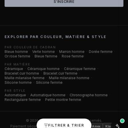
S'INSCRIRE
EXPLORER PAR COULEUR, MATIÈRE & STYLE
PAR COULEUR DE CADRAN
Bleue homme
·
Verte homme
·
Marron homme
·
Dorée femme
·
Or rose femme
·
Bleue femme
·
Rose femme
PAR MATIÈRE
Céramique
·
Céramique homme
·
Céramique femme
·
Bracelet cuir homme
·
Bracelet cuir femme
·
Maille milanaise femme
·
Maille milanaise homme
·
Silicone homme
·
Silicone femme
PAR STYLE
Automatique
·
Automatique homme
·
Chronographe homme
·
Rectangulaire femme
·
Petite montre femme
©
2026
Montres Outlet. Tous droits réservés.
FILTRER & TRIER
Paiement sécurisé ·
Visa
Mastercard
CB
Amex
Klarna