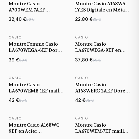
Montre Casio
Montre Casio A168WA-
A700WEM-7AEF
1YES Digitale en Métal
affichage digital et
Gris avec Éclairage
32,40 €
22,80 €
50 €
35 €
maille milanaise
Illuminator
CASIO
CASIO
BEST-SELLER
Montre Femme Casio
Montre Casio
LA670WEGA-6EF Dorée
LA670WEGA-9EF en
Cadran Violet
métal doré à affichage
39 €
37,80 €
60 €
59 €
digital
CASIO
CASIO
Montre Casio
Montre Casio
LA670WEMB-1EF maille
A168WERG-2AEF Dorée
milanaise Noire
avec Cadran Dégradé
42 €
42 €
65 €
65 €
Affichage Digital
Violet Rose
CASIO
CASIO
BEST-SELLER
Montre Casio A168WG-
Montre Casio
9EF en Acier
LA670WEM-7EF maille
Inoxydable Doré
milanaise Argentée