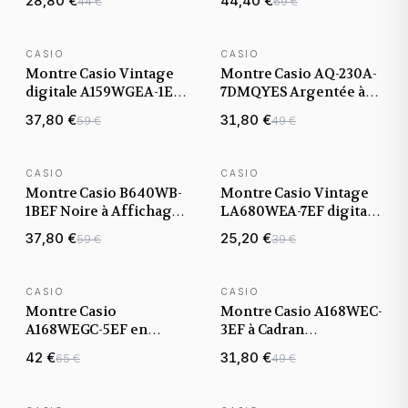
28,80 €
44,40 €
44 €
69 €
Affichage Noir
inoxydable
CASIO
CASIO
BEST-SELLER
Montre Casio Vintage
Montre Casio AQ-230A-
digitale A159WGEA-1EF
7DMQYES Argentée à
en métal doré or jaune
Double Affichage et
37,80 €
31,80 €
59 €
49 €
cadran noir
Bracelet Acier
CASIO
CASIO
Montre Casio B640WB-
Montre Casio Vintage
1BEF Noire à Affichage
LA680WEA-7EF digitale
Digital et Bracelet
en métal gris
37,80 €
25,20 €
59 €
39 €
Ajustable
CASIO
CASIO
Montre Casio
Montre Casio A168WEC-
A168WEGC-5EF en
3EF à Cadran
Métal Doré et Cadran
Camouflage Militaire et
42 €
31,80 €
65 €
49 €
Camouflage Marron
Bracelet en Métal