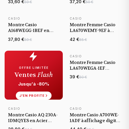
33,60 €
37,20 €
59 €
50 €
CASIO
CASIO
BEST-SELLER
BEST-SELLER
Montre Casio
Montre Femme Casio
A168WEGG-1BEF en
LA670WEMY-9EF à
Métal Noir avec Cadran
affichage digital et
37,80 €
42 €
59 €
65 €
Digital
maille milanaise dorée
CASIO
Montre Femme Casio
LA670WEGA-1EF
OFFRE LIMITÉE
Ventes
Flash
Digitale Dorée à Cadran
39 €
60 €
Carré Noir
Jusqu'à -80%
J'EN PROFITE
CASIO
CASIO
BEST-SELLER
Montre Casio AQ-230A-
Montre Casio A700WE-
1DMQYES en Acier
1ADF à affichage digital
Inoxydable à Double
et bracelet en acier