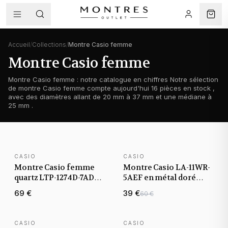
Accueil
/
Collections
/
Montre Casio femme
Montre Casio femme
Montre Casio femme : notre catalogue en chiffres Notre sélection
de montre Casio femme compte aujourd'hui 16 pièces en stock ,
avec des diamètres allant de 20 mm à 37 mm et une médiane à
25 mm .
CASIO
CASIO
NOUVEAUTÉ
Montre Casio femme
Montre Casio LA-11WR-
quartz LTP-1274D-7ADF
5AEF en métal doré
ronde en acier
rose à affichage digital
69 €
39 €
60 €
inoxydable
CASIO
CASIO
BEST-SELLER