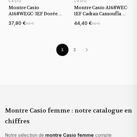
CASIO
CASIO
Montre Casio
Montre Casio A168WEC-
A168WEGC-3EF Dorée
1EF Cadran Camouflage
avec Cadran
Gris et Bracelet Acier
37,80 €
44,40 €
59 €
69 €
Camouflage Vert
Militaire
1
2
Montre Casio femme : notre catalogue en
chiffres
Notre sélection de
montre Casio femme
compte