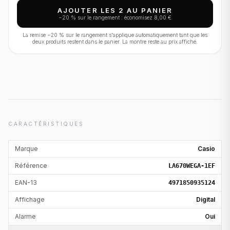
AJOUTER LES 2 AU PANIER
−
20
% sur le rangement : économisez
8,00 €
La remise −
20
% sur le rangement s'applique automatiquement tant que les
deux produits restent dans le panier. La montre reste au prix affiché.
CARACTÉRISTIQUES
Marque
Casio
Référence
LA670WEGA-1EF
EAN-13
4971850935124
Affichage
Digital
Alarme
Oui