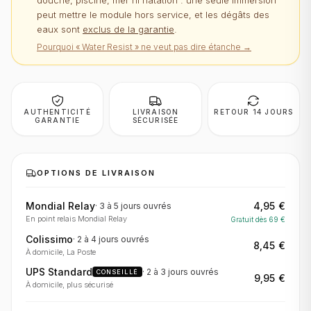
douche, piscine, mer ni natation : une seule immersion
peut mettre le module hors service, et les dégâts des
eaux sont
exclus de la garantie
.
Pourquoi « Water Resist » ne veut pas dire étanche →
AUTHENTICITÉ
LIVRAISON
RETOUR 14 JOURS
GARANTIE
SÉCURISÉE
OPTIONS DE LIVRAISON
Mondial Relay
4,95 €
·
3 à 5 jours
ouvrés
En point relais Mondial Relay
Gratuit dès
69
€
Colissimo
·
2 à 4 jours
ouvrés
8,45 €
À domicile, La Poste
UPS Standard
·
2 à 3 jours
ouvrés
CONSEILLÉ
9,95 €
À domicile, plus sécurisé