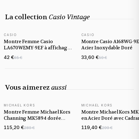
La collection
Casio Vintage
CASIO
CASIO
Montre Femme Casio
Montre Casio A168WG-9E
LA670WEMY-9EF à affichage
Acier Inoxydable Doré
digital et maille milanaise
42 €
33,60 €
65 €
59 €
dorée
Vous aimerez
aussi
MICHAEL KORS
MICHAEL KORS
Montre Femme Michael Kors
Montre Michael Kors MK
Channing MK5894 dorée
en Acier Doré avec Cadra
cadran turquoise
Champagne et Strass
115,20 €
119,40 €
289 €
299 €