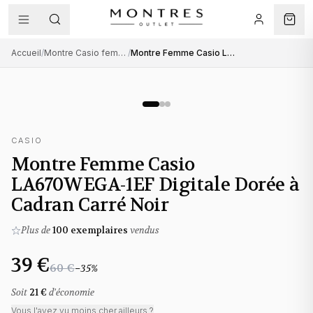
Accueil
/
Montre Casio femme
/
Montre Femme Casio LA670WEGA-1EF Digitale Dorée à Cadran Carré Noir
CASIO
Montre Femme Casio
LA670WEGA-1EF Digitale Dorée à
Cadran Carré Noir
Plus de
100
exemplaires
vendus
39 €
60 €
−
35
%
Soit
21 €
d'économie
Vous l'avez vu moins cher ailleurs ?