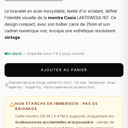
Le bracelet en acier inoxydable, teinté d'or éclatant, définit
l'identité visuelle de la
montre Casio
LA670WEGA-1EF. Ce
design compact, avec son boîtier carré de 25mm et son
cadran numérique noir, évoque une esthétique résolument
vintage
.
En stock
— Expédié sous 1 à 2 jours ouvrés
AJOUTER AU PANIER
Paiement sécurisé (Stripe, certifié PCI-DSS) : CB Visa · Mastercard · Amex ·
Apple Pay · Google Pay · Klarna (paiement en plusieurs fois)
NON ÉTANCHE EN IMMERSION : PAS DE
BAIGNADE
Cette montre (
30 M ( 3 ATM )
) supporte uniquement les
éclaboussures accidentelles et la poussière
. Jamais de