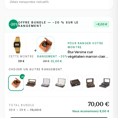
Délais transporteur indicatifs.
OFFRE BUNDLE — −
20
% SUR LE
−
20
%
−
8,00 €
RANGEMENT
POUR RANGER VOTRE
MONTRE
+
Étui Verona cuir
végétalien marron clair
CETTE MONTRE
RANGEMENT −
20
%
pour 1 montre
39 €
39 €
31,00 €
CHOISIR UN AUTRE RANGEMENT
70,00 €
TOTAL BUNDLE
39 €
+
39 €
=
78,00 €
Vous économisez
8,00 €