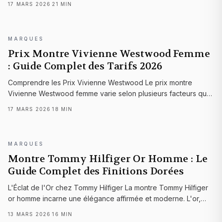
·
17 MARS 2026
21
MIN
bon choix. Le pri...
MARQUES
Prix Montre Vivienne Westwood Femme
: Guide Complet des Tarifs 2026
Comprendre les Prix Vivienne Westwood Le prix montre
Vivienne Westwood femme varie selon plusieurs facteurs qu'il
est important de comprendre pour faire un choix éclairé. La
·
17 MARS 2026
18
MIN
marque britannique p...
MARQUES
Montre Tommy Hilfiger Or Homme : Le
Guide Complet des Finitions Dorées
L'Éclat de l'Or chez Tommy Hilfiger La montre Tommy Hilfiger
or homme incarne une élégance affirmée et moderne. L'or,
chez Tommy Hilfiger, n'est pas...
·
13 MARS 2026
16
MIN