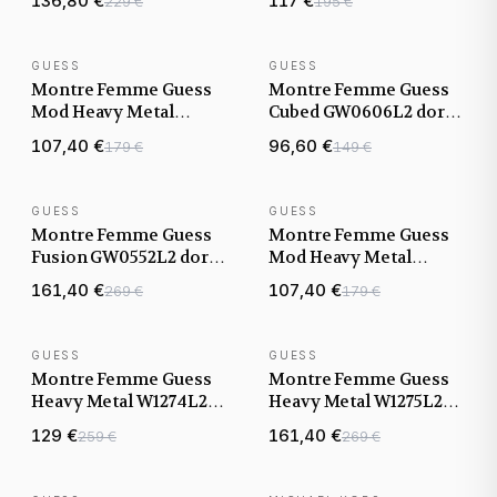
136,80 €
117 €
229 €
195 €
acier
cristaux bracelet maille
milanaise acier doré
GUESS
GUESS
NOUVEAUTÉ
NOUVEAUTÉ
Montre Femme Guess
Montre Femme Guess
Mod Heavy Metal
Cubed GW0606L2 dorée
W1117L2 dorée bracelet
bracelet maillons acier
107,40 €
96,60 €
179 €
149 €
maille chaîne G-Link
GUESS
GUESS
NOUVEAUTÉ
NOUVEAUTÉ
Montre Femme Guess
Montre Femme Guess
Fusion GW0552L2 dorée
Mod Heavy Metal
bracelet maillons acier
W1121L2 dorée bracelet
161,40 €
107,40 €
269 €
179 €
maille chaîne G-Link
GUESS
GUESS
NOUVEAUTÉ
NOUVEAUTÉ
Montre Femme Guess
Montre Femme Guess
Heavy Metal W1274L2
Heavy Metal W1275L2
dorée bracelet maille
dorée bracelet maille
129 €
161,40 €
259 €
269 €
chaîne acier
dorée