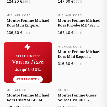
124,20 €
147,60 €
249 €
269 €
acier cristaux
MICHAEL KORS
MICHAEL KORS
NOUVEAUTÉ
NOUVEAUTÉ
Montre Femme Michael
Montre Femme Michael
Kors Mini Empire
Kors Phoebe MK4923
MK4840 dorée bracelet
dorée bracelet maillons
136,80 €
167,40 €
229 €
279 €
maillons acier
acier
MICHAEL KORS
NOUVEAUTÉ
Montre Femme Michael
Kors Mini Raquel
OFFRE LIMITÉE
Ventes
Flash
MK4890 dorée bracelet
316,80 €
529 €
maillons acier
Jusqu'à -80%
J'EN PROFITE
MICHAEL KORS
GUESS
NOUVEAUTÉ
NOUVEAUTÉ
Montre Femme Michael
Montre Femme Guess
Kors Essex MK4904
Soiree GW0402L2
dorée bracelet maillons
dorée boîtier serti de