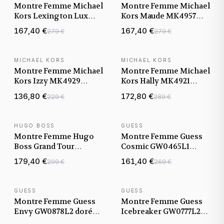
Montre Femme Michael
Montre Femme Michael
Kors Lexington Lux
Kors Maude MK4957
MK4924 dorée bracelet
dorée bracelet maillons
167,40 €
167,40 €
279 €
279 €
maillons acier
acier
MICHAEL KORS
MICHAEL KORS
NOUVEAUTÉ
NOUVEAUTÉ
Montre Femme Michael
Montre Femme Michael
Kors Izzy MK4929
Kors Hally MK4921
dorée bracelet maillons
dorée bracelet maillons
136,80 €
172,80 €
229 €
289 €
acier
acier
HUGO BOSS
GUESS
NOUVEAUTÉ
NOUVEAUTÉ
Montre Femme Hugo
Montre Femme Guess
Boss Grand Tour
Cosmic GW0465L1
1502768 dorée bracelet
dorée bracelet maillons
179,40 €
161,40 €
299 €
269 €
maillons acier
acier
GUESS
GUESS
NOUVEAUTÉ
NOUVEAUTÉ
Montre Femme Guess
Montre Femme Guess
Envy GW0878L2 dorée
Icebreaker GW0777L2
bracelet maillons acier
dorée bracelet maillons