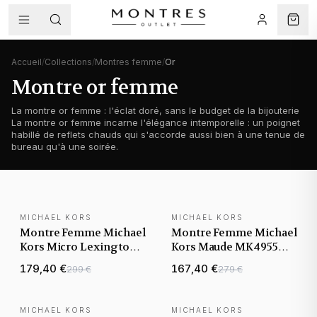
Accueil
/
Collections
/
Montres femme
/
Or
Montre or femme
La montre or femme : l'éclat doré, sans le budget de la bijouterie
La montre or femme incarne l'élégance intemporelle : un poignet
habillé de reflets chauds qui s'accorde aussi bien à une tenue de
bureau qu'à une soirée.
MICHAEL KORS
MICHAEL KORS
NOUVEAUTÉ
NOUVEAUTÉ
Montre Femme Michael
Montre Femme Michael
Kors Micro Lexington
Kors Maude MK4955
MK4980 dorée bracelet
dorée bracelet maillons
179,40 €
167,40 €
299 €
279 €
maillons acier
acier
MICHAEL KORS
MICHAEL KORS
NOUVEAUTÉ
NOUVEAUTÉ