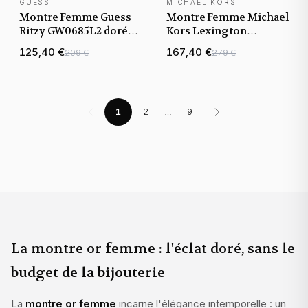
GUESS
MICHAEL KORS
NOUVEAUTÉ
NOUVEAUTÉ
Montre Femme Guess
Montre Femme Michael
Ritzy GW0685L2 dorée
Kors Lexington
bracelet maillons acier
MK4982 dorée bracelet
125,40 €
167,40 €
209 €
279 €
maillons acier
1
2
…
9
La montre or femme : l'éclat doré, sans le
budget de la bijouterie
La
montre or femme
incarne l'élégance intemporelle : un