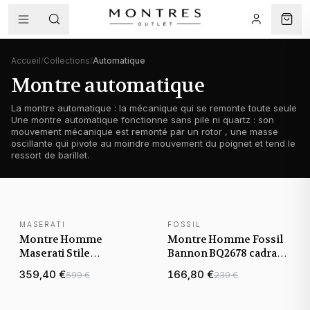
Accueil
/
Collections
/
Automatique
Montre automatique
La montre automatique : la mécanique qui se remonte toute seule
Une montre automatique fonctionne sans pile ni quartz : son
mouvement mécanique est remonté par un rotor , une masse
oscillante qui pivote au moindre mouvement du poignet et tend le
ressort de barillet.
MASERATI
FOSSIL
NOUVEAUTÉ
NOUVEAUTÉ
Montre Homme
Montre Homme Fossil
Maserati Stile
Bannon BQ2678 cadran
R8823142004 argentée
noir bracelet acier
359,40 €
166,80 €
599 €
239 €
bracelet maillons acier