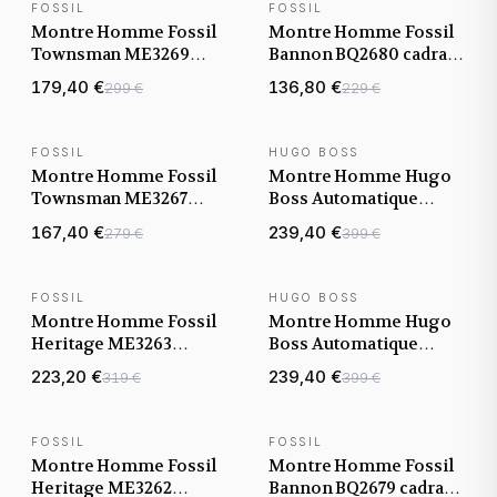
FOSSIL
FOSSIL
NOUVEAUTÉ
NOUVEAUTÉ
Montre Homme Fossil
Montre Homme Fossil
Townsman ME3269
Bannon BQ2680 cadran
cadran noir bracelet
doré bracelet acier
179,40 €
136,80 €
299 €
229 €
acier
FOSSIL
HUGO BOSS
NOUVEAUTÉ
NOUVEAUTÉ
Montre Homme Fossil
Montre Homme Hugo
Townsman ME3267
Boss Automatique
cadran bleu bracelet
Bossmatic 1514179
167,40 €
239,40 €
279 €
399 €
cuir
argentée bracelet
maillons acier
FOSSIL
HUGO BOSS
NOUVEAUTÉ
NOUVEAUTÉ
Montre Homme Fossil
Montre Homme Hugo
Heritage ME3263
Boss Automatique
cadran bleu bracelet
Bossmatic 1514212
223,20 €
239,40 €
319 €
399 €
cuir
argentée bracelet
maillons acier
FOSSIL
FOSSIL
NOUVEAUTÉ
NOUVEAUTÉ
Montre Homme Fossil
Montre Homme Fossil
Heritage ME3262
Bannon BQ2679 cadran