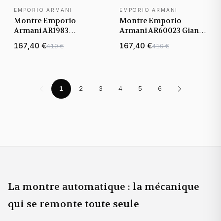
EMPORIO ARMANI
EMPORIO ARMANI
Montre Emporio
Montre Emporio
Armani AR1983
Armani AR60023 Gianni
Automatique à Cadran
T-Bar Automatique en
167,40 €
167,40 €
419 €
419 €
Squelette et Bracelet
Acier Squelette
Cuir marron
1
2
3
4
5
6
La montre automatique : la mécanique
qui se remonte toute seule