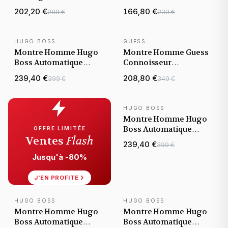
cadran vert bracelet
noir bracelet acier
202,20 €
166,80 €
289 €
239 €
acier
HUGO BOSS
GUESS
NOUVEAUTÉ
NOUVEAUTÉ
Montre Homme Hugo
Montre Homme Guess
Boss Automatique
Connoisseur
Bossmatic 1514178
Automatique
239,40 €
208,80 €
399 €
349 €
bicolore bracelet
GW0984G4 cadran vert
maillons acier
bracelet acier bicolore
HUGO BOSS
NOUVEAUTÉ
Montre Homme Hugo
Boss Automatique
OFFRE LIMITÉE
Ventes
Flash
Principle Skeleton
239,40 €
399 €
1514255 noire bracelet
Jusqu'à -80%
maille milanaise noire
J'EN PROFITE
HUGO BOSS
HUGO BOSS
NOUVEAUTÉ
NOUVEAUTÉ
Montre Homme Hugo
Montre Homme Hugo
Boss Automatique
Boss Automatique