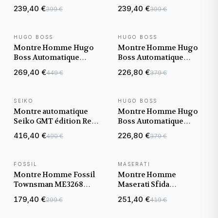
Bossmatic 1514177
Bossmatic 1514213 grise
239,40 €
239,40 €
399 €
399 €
argentée bracelet
bracelet maillons acier
mailles acier
HUGO BOSS
HUGO BOSS
NOUVEAUTÉ
NOUVEAUTÉ
Montre Homme Hugo
Montre Homme Hugo
Boss Automatique
Boss Automatique
Bossmatic 1514180
Principle 1514235 dorée
269,40 €
226,80 €
449 €
379 €
bicolore bracelet
bracelet cuir
maillons acier
SEIKO
HUGO BOSS
NOUVEAUTÉ
NOUVEAUTÉ
Montre automatique
Montre Homme Hugo
Seiko GMT édition Red
Boss Automatique
SSK031K1
Principle Skeleton
416,40 €
226,80 €
490 €
379 €
1514254 argentée
bracelet maillons acier
FOSSIL
MASERATI
NOUVEAUTÉ
Montre Homme Fossil
Montre Homme
Townsman ME3268
Maserati Sfida
cadran gris bracelet
R8823140002 Squelette
179,40 €
251,40 €
299 €
419 €
acier
automatique