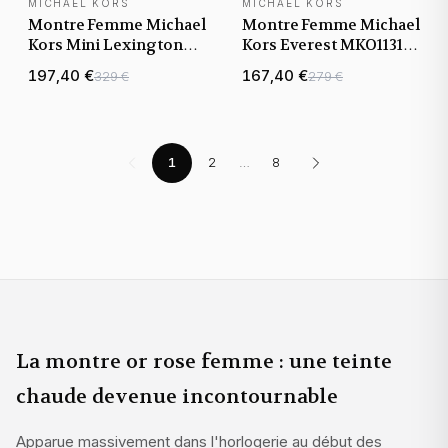
MICHAEL KORS
MICHAEL KORS
NOUVEAUTÉ
NOUVEAUTÉ
Montre Femme Michael
Montre Femme Michael
Kors Mini Lexington
Kors Everest MKO1131
MK4863 or rose
or rose bracelet
197,40 €
167,40 €
329 €
279 €
bracelet maillons acier
maillons acier
1
2
…
8
La montre or rose femme : une teinte
chaude devenue incontournable
Apparue massivement dans l'horlogerie au début des