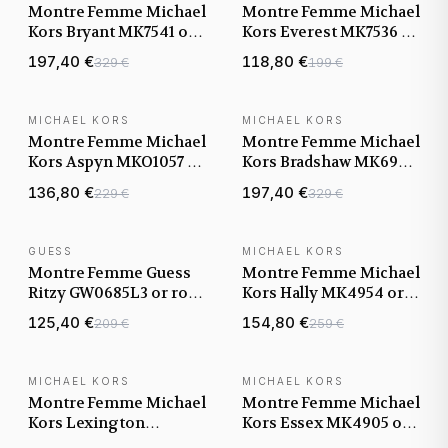
Montre Femme Michael
Montre Femme Michael
Kors Bryant MK7541 or
Kors Everest MK7536 or
rose bracelet maillons
rose bracelet silicone
197,40 €
118,80 €
329 €
199 €
acier
MICHAEL KORS
MICHAEL KORS
NOUVEAUTÉ
NOUVEAUTÉ
Montre Femme Michael
Montre Femme Michael
Kors Aspyn MKO1057 or
Kors Bradshaw MK6933
rose bracelet maillons
or rose bracelet
136,80 €
197,40 €
229 €
329 €
acier
maillons acier
GUESS
MICHAEL KORS
NOUVEAUTÉ
NOUVEAUTÉ
Montre Femme Guess
Montre Femme Michael
Ritzy GW0685L3 or rose
Kors Hally MK4954 or
bracelet maillons acier
rose bracelet maillons
125,40 €
154,80 €
209 €
259 €
acier
MICHAEL KORS
MICHAEL KORS
NOUVEAUTÉ
NOUVEAUTÉ
Montre Femme Michael
Montre Femme Michael
Kors Lexington
Kors Essex MK4905 or
MK4946 or rose
rose bracelet maillons