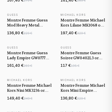
167,40 €
161,40 €
279 €
269 €
acier
acier
GUESS
MICHAEL KORS
NOUVEAUTÉ
NOUVEAUTÉ
Montre Femme Guess
Montre Femme Michael
Mod Heavy Metal
Kors Lilane MK1068 or
W1121L3 or rose
rose bracelet maillons
136,80 €
197,40 €
229 €
329 €
bracelet maille chaîne
acier
G-Link
GUESS
GUESS
NOUVEAUTÉ
NOUVEAUTÉ
Montre Femme Guess
Montre Femme Guess
Lady Empire GW0777L3
Soiree GW0402L3 or
bicolore bracelet
rose boîtier serti de
161,40 €
117 €
269 €
195 €
maillons acier
cristaux bracelet maille
milanaise
MICHAEL KORS
MICHAEL KORS
NOUVEAUTÉ
NOUVEAUTÉ
Montre Femme Michael
Montre Femme Michael
Kors Nini MK3236 or
Kors Mini Empire
rose bracelet maillons
MK4858 or rose
149,40 €
136,80 €
249 €
229 €
acier
bracelet maillons acier