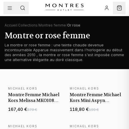
Accueil
/
Collections
/
Montres femme
/
Or rose
Montre or rose femme
La montre or rose femme : une teinte chaude devenue
incontournable Apparue massivement dans l'horlogerie au début
des années 2010 , la montre or rose femme s'est imposée comme
une alternative élégante au doré classique.
MICHAEL KORS
MICHAEL KORS
NOUVEAUTÉ
NOUVEAUTÉ
Montre Femme Michael
Montre Femme Michael
Kors Melissa MKO1081
Kors Mini Aspyn
or rose bracelet
MKO1087 or rose
167,40 €
118,80 €
279 €
199 €
maillons acier
bracelet maillons acier
MICHAEL KORS
MICHAEL KORS
NOUVEAUTÉ
NOUVEAUTÉ