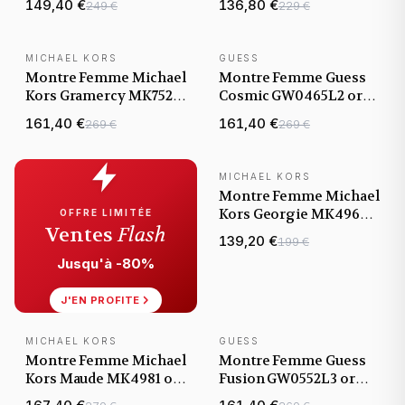
149,40 €
136,80 €
249 €
229 €
bracelet maillons acier
acier
MICHAEL KORS
GUESS
NOUVEAUTÉ
NOUVEAUTÉ
Montre Femme Michael
Montre Femme Guess
Kors Gramercy MK7521
Cosmic GW0465L2 or
or rose bracelet
rose bracelet maillons
161,40 €
161,40 €
269 €
269 €
maillons acier
acier
MICHAEL KORS
NOUVEAUTÉ
Montre Femme Michael
Kors Georgie MK4960
OFFRE LIMITÉE
Ventes
Flash
or rose bracelet
139,20 €
199 €
maillons acier
Jusqu'à -80%
J'EN PROFITE
MICHAEL KORS
GUESS
NOUVEAUTÉ
NOUVEAUTÉ
Montre Femme Michael
Montre Femme Guess
Kors Maude MK4981 or
Fusion GW0552L3 or
rose bracelet maillons
rose bracelet maillons