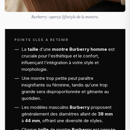
Burberry : aperçu lifestyle de la montre.
POINTS CLÉS À RETENIR
La
taille
d'une
montre Burberry homme
est
cruciale pour l'esthétique et le confort,
influençant l'intégration à votre style et
morphologie.
Une montre trop petite peut paraître
insignifiante ou féminine, tandis qu'une trop
grande sera disproportionnée et gênante au
quotidien.
Les modèles masculins
Burberry
proposent
généralement des diamètres allant de
38 mm
à
44 mm
, offrant une diversité de styles.
Chaque
taille
de montre
Burberry
est pensée