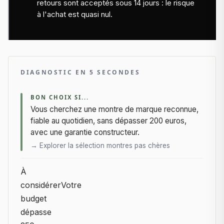
retours sont acceptés sous 14 jours : le risque
à l'achat est quasi nul.
DIAGNOSTIC EN 5 SECONDES
BON CHOIX SI...
Vous cherchez une montre de marque reconnue,
fiable au quotidien, sans dépasser 200 euros,
avec une garantie constructeur.
→ Explorer la sélection montres pas chères
À
considérer
Votre
budget
dépasse