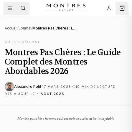
Accueil
/
Journal
/
Montres Pas Chères : Le Guide Complet des Montres Abordables 2026
GUIDES D'ACHAT
Montres Pas Chères : Le Guide
Complet des Montres
Abordables 2026
Alexandre Petit
·
·
·
17 MARS 2026
19
MIN DE LECTURE
MIS À JOUR LE
4 AOÛT 2026
Montre pas chère homme cadran noir bracelet acier inoxydable