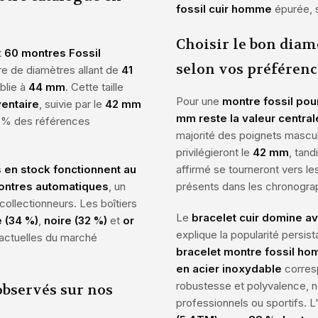
fossil cuir homme
épurée, s
Choisir le bon diamè
t
60 montres Fossil
selon vos préférenc
re de diamètres allant de
41
blie à
44 mm
. Cette taille
Pour une
montre fossil po
ventaire
, suivie par le
42 mm
mm reste la valeur central
7 % des références
majorité des poignets mascul
privilégieront le
42 mm
, tand
 en stock fonctionnent au
affirmé se tourneront vers l
ontres automatiques
, un
présents dans les chronogra
ollectionneurs. Les boîtiers
Le
bracelet cuir domine a
 (34 %)
,
noire (32 %)
et
or
explique la popularité persi
 actuelles du marché
bracelet montre fossil h
en acier inoxydable
corresp
robustesse et polyvalence,
observés sur nos
professionnels ou sportifs. 