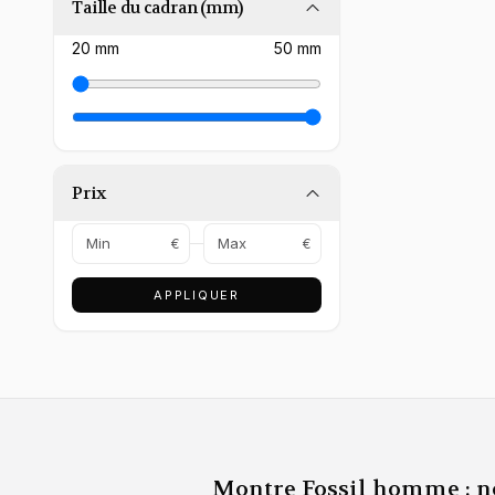
Taille du cadran (mm)
20
mm
50
mm
Prix
€
€
APPLIQUER
Montre Fossil homme : n