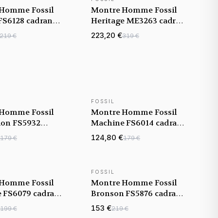
TÉ
NOUVEAUTÉ
Homme Fossil
Montre Homme Fossil
 FS6128 cadran
Heritage ME3263 cadran
celet acier
bleu bracelet cuir
223,20 €
219 €
319 €
FOSSIL
TÉ
NOUVEAUTÉ
Homme Fossil
Montre Homme Fossil
tion FS5932
Machine FS6014 cadran
oir bracelet
bordeaux bracelet
124,80 €
179 €
179 €
maille milanaise
FOSSIL
TÉ
NOUVEAUTÉ
Homme Fossil
Montre Homme Fossil
 FS6079 cadran
Bronson FS5876 cadran
celet acier
marron bracelet acier
153 €
199 €
219 €