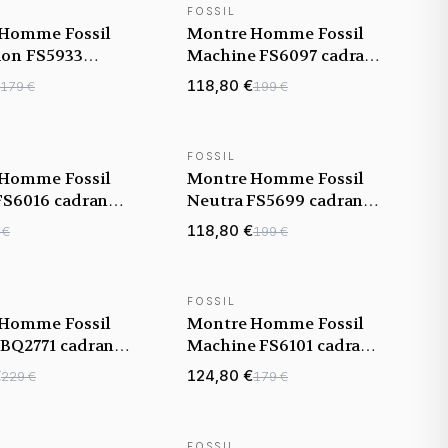
FOSSIL
TÉ
NOUVEAUTÉ
Homme Fossil
Montre Homme Fossil
tion FS5933
Machine FS6097 cadran
oir bracelet
marron bracelet acier
118,80 €
179 €
199 €
FOSSIL
TÉ
NOUVEAUTÉ
Homme Fossil
Montre Homme Fossil
FS6016 cadran
Neutra FS5699 cadran
 bracelet cuir
noir bracelet maille
118,80 €
 €
199 €
milanaise
FOSSIL
TÉ
NOUVEAUTÉ
Homme Fossil
Montre Homme Fossil
BQ2771 cadran
Machine FS6101 cadran
celet acier
noir bracelet cuir
€
124,80 €
229 €
179 €
FOSSIL