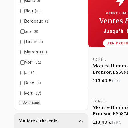
Blanc
(
6
)
Bleu
(
30
)
OFFRE LIM
Ventes
Bordeaux
(
2
)
Jusqu'à 
Gris
(
8
)
Jaune
(
1
)
J'EN PROFI
Marron
(
13
)
FOSSIL
Noir
NOUVEAUTÉ
(
51
)
Montre Homme 
Bronson FS589
Or
(
3
)
vert bracelet cu
113,40 €
189 €
Rose
(
1
)
Vert
(
17
)
FOSSIL
Voir moins
NOUVEAUTÉ
Montre Homme 
Bronson FS5874
noir bracelet cu
Matière du bracelet
113,40 €
189 €