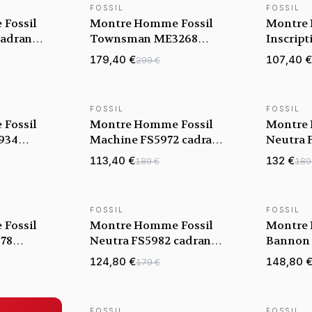
FOSSIL
FOSSIL
NOUVEAUTÉ
NOUVEAU
Fossil
Montre Homme Fossil
Montre 
cadran
Townsman ME3268
Inscrip
 acier
cadran gris bracelet
cadran n
179,40 €
107,40 €
299 €
acier
acier
FOSSIL
FOSSIL
NOUVEAUTÉ
NOUVEAU
Fossil
Montre Homme Fossil
Montre 
5934
Machine FS5972 cadran
Neutra 
celet cuir
noir bracelet cuir
bordeaux
113,40 €
132 €
189 €
189
FOSSIL
FOSSIL
NOUVEAUTÉ
NOUVEAU
Fossil
Montre Homme Fossil
Montre 
878
Neutra FS5982 cadran
Bannon 
celet
doré bracelet cuir
bleu bra
124,80 €
148,80 
179 €
FOSSIL
FOSSIL