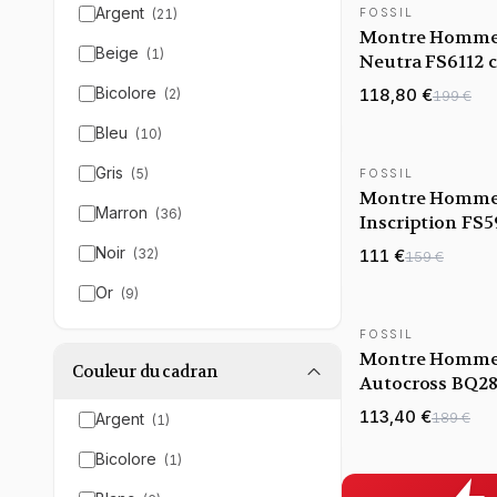
Argent
(
21
)
FOSSIL
NOUVEAUTÉ
Montre Homme 
Beige
(
1
)
Neutra FS6112 
argent bracelet
Bicolore
118,80 €
(
2
)
199 €
Bleu
(
10
)
Gris
(
5
)
FOSSIL
NOUVEAUTÉ
Montre Homme 
Marron
(
36
)
Inscription FS
cadran noir bra
Noir
(
32
)
111 €
159 €
Or
(
9
)
FOSSIL
NOUVEAUTÉ
Montre Homme 
Couleur du cadran
Autocross BQ2
cadran vert bra
113,40 €
189 €
Argent
(
1
)
acier
Bicolore
(
1
)