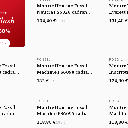
NOUVEAUTÉ
NOUVEAU
Montre Homme Fossil
Montre 
Neutra FS6026 cadran
Everett
ITÉE
marron bracelet cuir
gris bra
Flash
104,40 €
131,40 €
209 €
-80%
TE
FOSSIL
FOSSIL
NOUVEAUTÉ
NOUVEAU
Fossil
Montre Homme Fossil
Montre 
8 cadran
Machine FS6098 cadran
Inscrip
ir
noir bracelet acier
cadran n
132 €
124,80 €
189 €
acier
FOSSIL
FOSSIL
NOUVEAUTÉ
NOUVEAU
Fossil
Montre Homme Fossil
Montre 
 cadran
Machine FS6095 cadran
Machine
ir
noir bracelet acier
vert bra
118,80 €
118,80 €
199 €