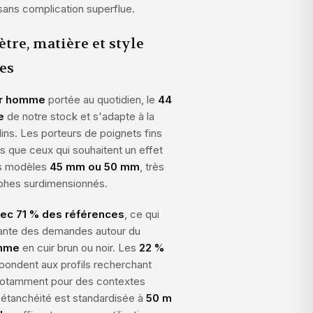
ans complication superflue.
tre, matière et style
es
ur homme
portée au quotidien, le
44
e
de notre stock et s'adapte à la
ins. Les porteurs de poignets fins
is que ceux qui souhaitent un effet
es modèles
45 mm ou 50 mm
, très
phes surdimensionnés.
vec 71 % des références
, ce qui
stante des demandes autour du
omme
en cuir brun ou noir. Les
22 %
ondent aux profils recherchant
 notamment pour des contextes
L'étanchéité est standardisée à
50 m