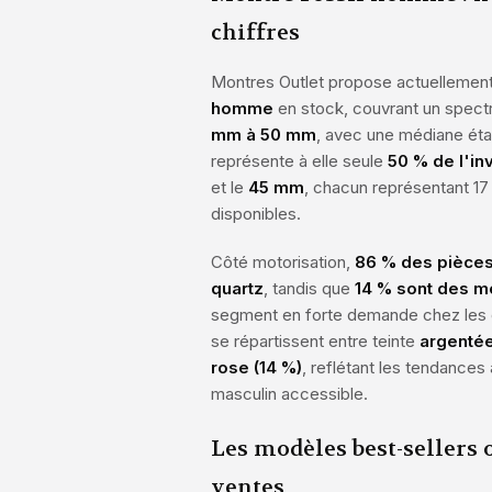
chiffres
Montres Outlet propose actuellemen
homme
en stock, couvrant un spect
mm à 50 mm
, avec une médiane éta
représente à elle seule
50 % de l'in
et le
45 mm
, chacun représentant 1
disponibles.
Côté motorisation,
86 % des pièces
quartz
, tandis que
14 % sont des m
segment en forte demande chez les c
se répartissent entre teinte
argentée
rose (14 %)
, reflétant les tendances
masculin accessible.
Les modèles best-sellers 
ventes