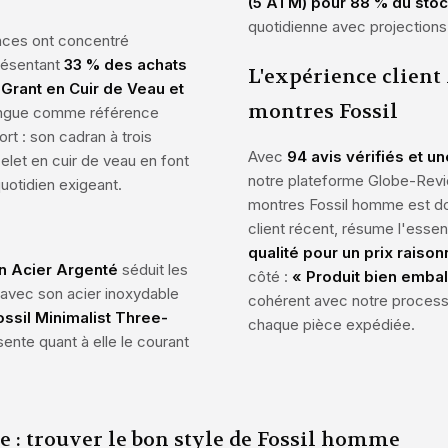
(5 ATM) pour 88 % du sto
quotidienne avec projections
rences ont concentré
résentant
33 % des achats
L'expérience client
Grant en Cuir de Veau et
montres Fossil
ingue comme référence
t : son cadran à trois
Avec
94 avis vérifiés et u
let en cuir de veau en font
notre plateforme Globe-Revie
uotidien exigeant.
montres Fossil homme est d
client récent, résume l'essent
qualité pour un prix raiso
n Acier Argenté
séduit les
côté :
« Produit bien embal
 avec son acier inoxydable
cohérent avec notre processu
ossil Minimalist Three-
chaque pièce expédiée.
ente quant à elle le courant
e : trouver le bon style de Fossil homme