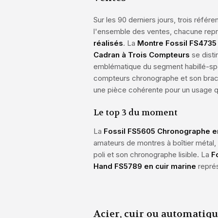
Sur les 90 derniers jours, trois réfé
l'ensemble des ventes, chacune rep
réalisés
. La
Montre Fossil FS4735 
Cadran à Trois Compteurs
se dist
emblématique du segment habillé-spor
compteurs chronographe et son brace
une pièce cohérente pour un usage q
Le top 3 du moment
La
Fossil FS5605 Chronographe e
amateurs de montres à boîtier métal,
poli et son chronographe lisible. La
F
Hand FS5789 en cuir marine
représ
Acier, cuir ou automatiqu