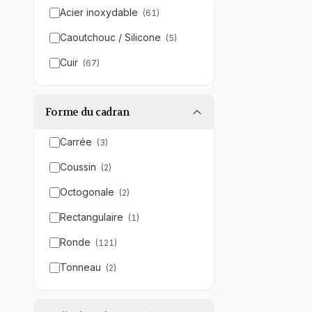
Acier inoxydable
(
61
)
Caoutchouc / Silicone
(
5
)
Cuir
(
67
)
Forme du cadran
Carrée
(
3
)
Coussin
(
2
)
Octogonale
(
2
)
Rectangulaire
(
1
)
Ronde
(
121
)
Tonneau
(
2
)