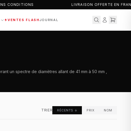
S CONDITIONS
LIVRAISON OFFERTE EN FRAN
S
VENTES FLASH
JOURNAL
rant un spectre de diamètres allant de 41 mm à 50 mm ,
TRIER
RÉCENTS
↓
PRIX
NOM