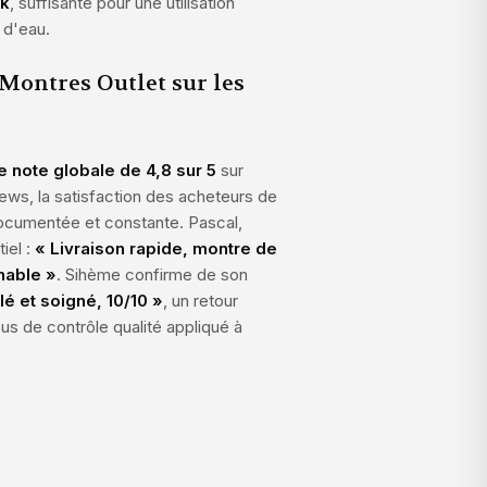
ck
, suffisante pour une utilisation
 d'eau.
 Montres Outlet sur les
ne note globale de 4,8 sur 5
sur
ws, la satisfaction des acheteurs de
ocumentée et constante. Pascal,
iel :
« Livraison rapide, montre de
nnable »
. Sihème confirme de son
lé et soigné, 10/10 »
, un retour
s de contrôle qualité appliqué à