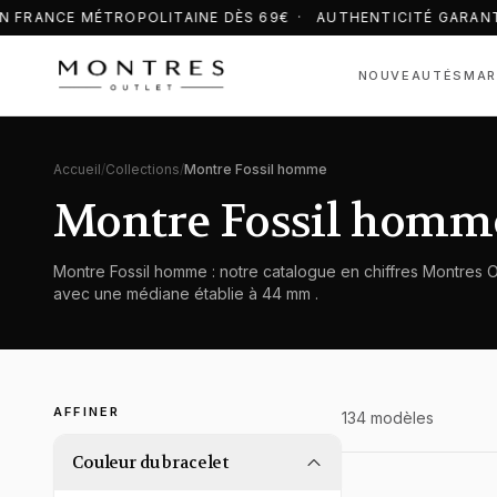
 FRANCE MÉTROPOLITAINE DÈS 69€ · AUTHENTICITÉ GARANT
NOUVEAUTÉS
MAR
Accueil
/
Collections
/
Montre Fossil homme
Montre Fossil homm
Montre Fossil homme : notre catalogue en chiffres Montres 
avec une médiane établie à 44 mm .
AFFINER
134
modèle
s
Couleur du bracelet