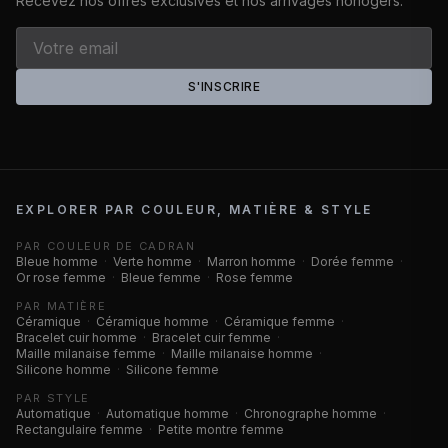
Recevez nos offres exclusives et nos arrivages horlogers.
S'INSCRIRE
EXPLORER PAR COULEUR, MATIÈRE & STYLE
PAR COULEUR DE CADRAN
Bleue homme
·
Verte homme
·
Marron homme
·
Dorée femme
·
Or rose femme
·
Bleue femme
·
Rose femme
PAR MATIÈRE
Céramique
·
Céramique homme
·
Céramique femme
·
Bracelet cuir homme
·
Bracelet cuir femme
·
Maille milanaise femme
·
Maille milanaise homme
·
Silicone homme
·
Silicone femme
PAR STYLE
Automatique
·
Automatique homme
·
Chronographe homme
·
Rectangulaire femme
·
Petite montre femme