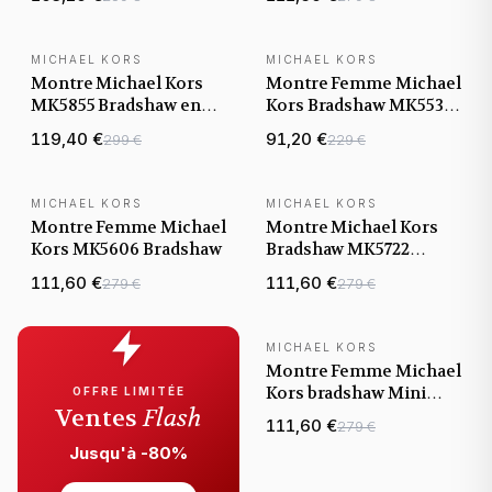
Marron
MICHAEL KORS
MICHAEL KORS
Montre Michael Kors
Montre Femme Michael
MK5855 Bradshaw en
Kors Bradshaw MK5535
Acier Bicolore Argent
Chronographe en acier
119,40 €
91,20 €
299 €
229 €
et Or
MICHAEL KORS
MICHAEL KORS
Montre Femme Michael
Montre Michael Kors
Kors MK5606 Bradshaw
Bradshaw MK5722
Bracelet en acier doré
111,60 €
111,60 €
279 €
279 €
et acétate
MICHAEL KORS
Montre Femme Michael
Kors bradshaw Mini
OFFRE LIMITÉE
Ventes
Flash
MK6066 Acier or rose
111,60 €
279 €
et acétate rose clair
Jusqu'à -80%