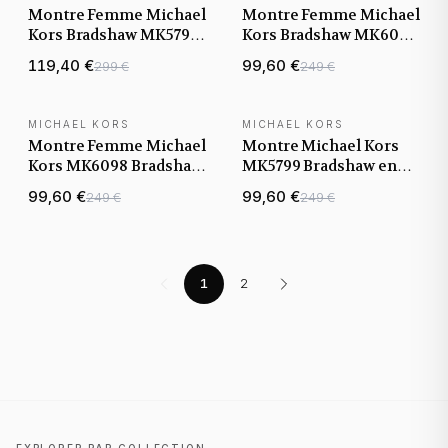
Montre Femme Michael
Montre Femme Michael
Kors Bradshaw MK5798
Kors Bradshaw MK6099
en acier inoxydable
cadran turquoise
119,40 €
99,60 €
299 €
249 €
doré
MICHAEL KORS
MICHAEL KORS
Montre Femme Michael
Montre Michael Kors
Kors MK6098 Bradshaw
MK5799 Bradshaw en
Acier Cadran Bleu
Acier Or Rose
99,60 €
99,60 €
249 €
249 €
Pastel
1
2
EXPLORER PAR COLLECTION