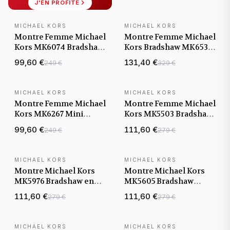
J'EN PROFITE
MICHAEL KORS
MICHAEL KORS
Montre Femme Michael
Montre Femme Michael
Kors MK6074 Bradshaw
Kors Bradshaw MK6537
Or Rose
bracelet acier
99,60 €
131,40 €
249 €
329 €
MICHAEL KORS
MICHAEL KORS
Montre Femme Michael
Montre Femme Michael
Kors MK6267 Mini
Kors MK5503 Bradshaw
Bradshaw Acier Doré
Acier Or Rose
99,60 €
111,60 €
249 €
279 €
MICHAEL KORS
MICHAEL KORS
Montre Michael Kors
Montre Michael Kors
MK5976 Bradshaw en
MK5605 Bradshaw
Acier Bi-ton Argent et
chronomètre acier doré
111,60 €
111,60 €
279 €
279 €
Or
MICHAEL KORS
MICHAEL KORS