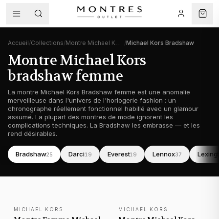
Accueil
/
Collections
/
Montre Michael Kors femme
/
Michael Kors Bradshaw
Montre Michael Kors
bradshaw femme
La montre Michael Kors Bradshaw femme est une anomalie
merveilleuse dans l'univers de l'horlogerie fashion : un
chronographe réellement fonctionnel habillé avec un glamour
assumé. La plupart des montres de mode ignorent les
complications techniques. La Bradshaw les embrasse — et les
rend désirables.
Bradshaw
Darci
Everest
Lennox
Lexing
25
19
19
37
Montre Michael Kors
femme
Montre Michael Kors
femme
Montre Michael Kors
femme
Montre
femme
MICHAEL KORS
MICHAEL KORS
NOUVEAUTÉ