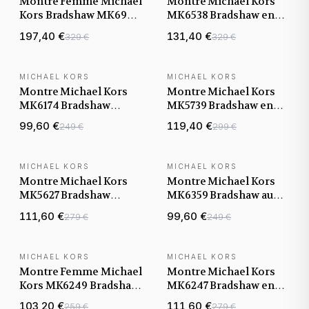
Montre Femme Michael
Montre Michael Kors
Kors Bradshaw MK6933
MK6538 Bradshaw en
or rose bracelet
Acier Doré avec
197,40 €
131,40 €
329 €
329 €
maillons acier
Chronographe
MICHAEL KORS
MICHAEL KORS
Montre Michael Kors
Montre Michael Kors
MK6174 Bradshaw
MK5739 Bradshaw en
Chronographe Acier
acier doré et cadran
99,60 €
119,40 €
249 €
299 €
Argenté
noir
MICHAEL KORS
MICHAEL KORS
Montre Michael Kors
Montre Michael Kors
MK5627 Bradshaw
MK6359 Bradshaw au
Bicolore Argent et Or
Cadran Champagne
111,60 €
99,60 €
279 €
249 €
MICHAEL KORS
MICHAEL KORS
Montre Femme Michael
Montre Michael Kors
Kors MK6249 Bradshaw
MK6247 Bradshaw en
Acier Anthracite
Acier Inoxydable
103,20 €
111,60 €
259 €
279 €