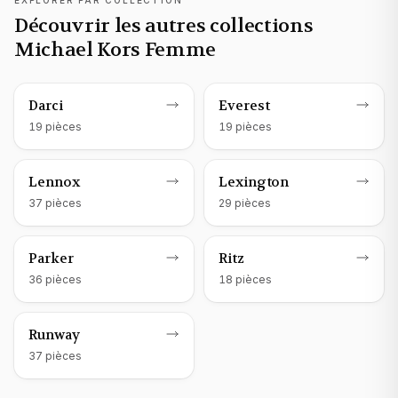
Découvrir les autres collections
Michael Kors Femme
Montre Michael Kors
femme
Montre Michael Kors
femme
Darci
Everest
19
pièce
s
19
pièce
s
Montre Michael Kors
femme
Montre Michael Kors
femme
Lennox
Lexington
37
pièce
s
29
pièce
s
Montre Michael Kors
femme
Montre Michael Kors
femme
Parker
Ritz
36
pièce
s
18
pièce
s
Montre Michael Kors
femme
Runway
37
pièce
s