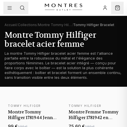
Accueil
/
Collections
/
Montre Tommy Hilfiger femme
/
Tommy Hilfiger Bracelet
Montre Tommy Hilfiger
bracelet acier femme
La montre Tommy Hilfiger bracelet acier femme est l'alliance
parfaite entre la robustesse du métal et l'élégance des
proportions féminines. Le bracelet acier intégré — conçu pour
faire corps avec le boîtier — est la solution la plus cohérente
esthétiquement : boîtier et bracelet forment un ensemble continu,
sans transition visible entre les deux éléments.
TOMMY HILFIGER
TOMMY HILFIGER
BEST-SELLER
Montre Tommy
Montre Femme Tommy
Hilfiger 1781944 Jenna
Hilfiger 1781942 en
en maille milanaise or
acier avec bracelet
99 €
75,60 €
199 €
189 €