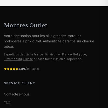
Montres Outlet
Votre destination pour les plus grandes marques
horlogères à prix outlet. Authenticité garantie sur chaque
pièce.
Expédition depuis la France :
livraison en France, Belgique,
Luxembourg, Suisse
et dans toute l'Union européenne.
4.8
/5
(
158
avis)
SERVICE CLIENT
Contactez-nous
FAQ