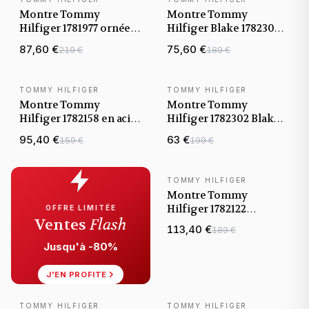
Montre Tommy
Montre Tommy
Hilfiger 1781977 ornée
Hilfiger Blake 1782304
de cristaux en acier or
anthracite maille
87,60 €
75,60 €
219 €
189 €
jaune
milanaise
TOMMY HILFIGER
TOMMY HILFIGER
VENTE FLASH
Montre Tommy
Montre Tommy
Hilfiger 1782158 en acier
Hilfiger 1782302 Blake
rose doré et maille
en maille milanaise
95,40 €
63 €
159 €
199 €
milanaise
dorée
TOMMY HILFIGER
Montre Tommy
Hilfiger 1782122
OFFRE LIMITÉE
Ventes
Flash
Whitney en acier
113,40 €
189 €
argenté et cadran nacre
Jusqu'à -80%
J'EN PROFITE
TOMMY HILFIGER
TOMMY HILFIGER