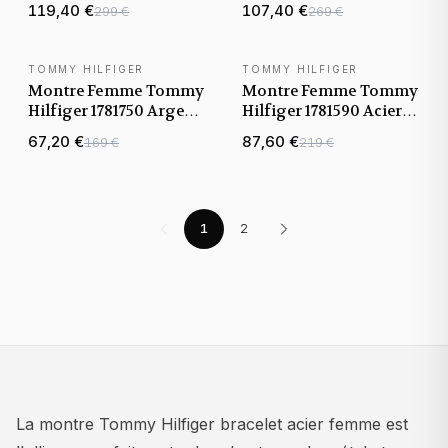
119,40 €
107,40 €
299 €
269 €
TOMMY HILFIGER
TOMMY HILFIGER
Montre Femme Tommy
Montre Femme Tommy
Hilfiger 1781750 Argent
Hilfiger 1781590 Acier
Tout Acier
Or Rose
67,20 €
87,60 €
169 €
219 €
1
2
La montre Tommy Hilfiger bracelet acier femme est