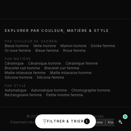
EXPLORER PAR COULEUR, MATIÈRE & STYLE
PAR COULEUR DE CADRAN
Bleue homme
·
Verte homme
·
Marron homme
·
Dorée femme
·
Or rose femme
·
Bleue femme
·
Rose femme
PAR MATIÈRE
Céramique
·
Céramique homme
·
Céramique femme
·
Bracelet cuir homme
·
Bracelet cuir femme
·
Maille milanaise femme
·
Maille milanaise homme
·
Silicone homme
·
Silicone femme
PAR STYLE
Automatique
·
Automatique homme
·
Chronographe homme
·
Rectangulaire femme
·
Petite montre femme
©
2026
Montres Outlet. Tous droits réservés.
FILTRER & TRIER
1
Paiement sécurisé ·
Visa
Mastercard
CB
Amex
Klarna