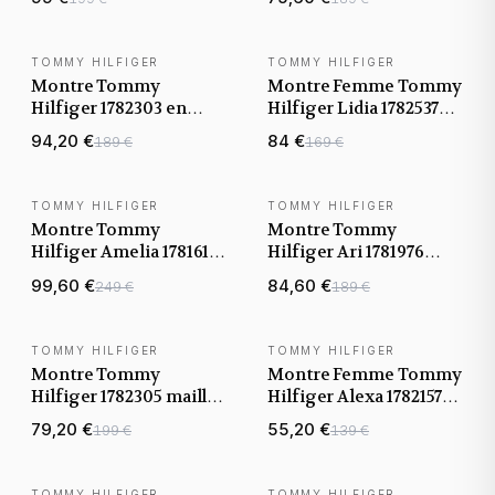
rose
maille milanaise
TOMMY HILFIGER
TOMMY HILFIGER
BEST-SELLER
Montre Tommy
Montre Femme Tommy
Hilfiger 1782303 en
Hilfiger Lidia 1782537
maille milanaise or
bracelet acier maille
94,20 €
84 €
189 €
169 €
rose
milanaise argenté
TOMMY HILFIGER
TOMMY HILFIGER
Montre Tommy
Montre Tommy
Hilfiger Amelia 1781611
Hilfiger Ari 1781976
en acier or rose
cadran bleu ornée de
99,60 €
84,60 €
249 €
189 €
brillants
TOMMY HILFIGER
TOMMY HILFIGER
Montre Tommy
Montre Femme Tommy
Hilfiger 1782305 maille
Hilfiger Alexa 1782157
milanaise bleue et
maille milanaise argent
79,20 €
55,20 €
199 €
139 €
boîtier anthracite
TOMMY HILFIGER
TOMMY HILFIGER