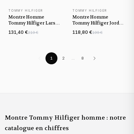
TOMMY HILFIGER
TOMMY HILFIGER
NOUVEAUTÉ
NOUVEAUTÉ
Montre Homme
Montre Homme
Tommy Hilfiger Larson
Tommy Hilfiger Jordan
1791918 cadran gris
1792095 cadran noir
131,40 €
118,80 €
219 €
199 €
bracelet acier gris
bracelet maille
milanaise
1
2
…
8
Montre Tommy Hilfiger homme : notre
catalogue en chiffres