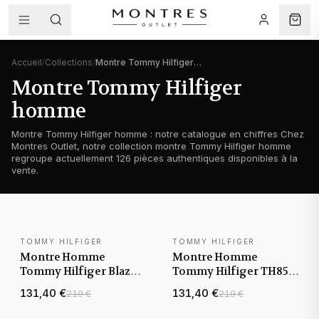
Accueil
/
Collections
/
Montre Tommy Hilfiger homme
Montre Tommy Hilfiger
homme
Montre Tommy Hilfiger homme : notre catalogue en chiffres Chez
Montres Outlet, notre collection montre Tommy Hilfiger homme
regroupe actuellement 126 pièces authentiques disponibles à la
vente.
TOMMY HILFIGER
TOMMY HILFIGER
NOUVEAUTÉ
NOUVEAUTÉ
Montre Homme
Montre Homme
Tommy Hilfiger Blaze
Tommy Hilfiger TH85
1792028 cadran noir
1792214 cadran argenté
131,40 €
131,40 €
219 €
219 €
bracelet silicone
bracelet acier