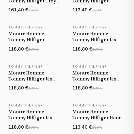
Tommy Hilfiger Troy
Tommy Hilfiger
1792109 cadran noir
Morgan 1710689 cadran
161,40 €
113,40 €
269 €
189 €
bracelet acier
gris bracelet acier
TOMMY HILFIGER
TOMMY HILFIGER
NOUVEAUTÉ
NOUVEAUTÉ
Montre Homme
Montre Homme
Tommy Hilfiger
Tommy Hilfiger Jax
Morgan 1710690 cadran
1710654 cadran noir
118,80 €
118,80 €
199 €
199 €
noir bracelet acier
bracelet cuir
TOMMY HILFIGER
TOMMY HILFIGER
NOUVEAUTÉ
NOUVEAUTÉ
Montre Homme
Montre Homme
Tommy Hilfiger Jax
Tommy Hilfiger Jax
1710656 cadran bleu
1710657 cadran gris
118,80 €
118,80 €
199 €
199 €
bracelet acier
bracelet acier
TOMMY HILFIGER
TOMMY HILFIGER
NOUVEAUTÉ
NOUVEAUTÉ
Montre Homme
Montre Homme
Tommy Hilfiger Jax
Tommy Hilfiger Henry
1710658 cadran noir
1710686 cadran vert
118,80 €
113,40 €
199 €
189 €
bracelet acier
bracelet acier