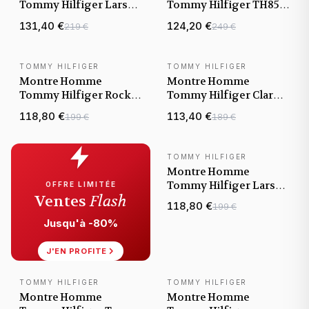
Tommy Hilfiger Larson
Tommy Hilfiger TH85
1791916 cadran noir
GMT 1792130 cadran
131,40 €
124,20 €
219 €
249 €
bracelet acier
bleu bracelet tissu
TOMMY HILFIGER
TOMMY HILFIGER
NOUVEAUTÉ
NOUVEAUTÉ
Montre Homme
Montre Homme
Tommy Hilfiger Rocky
Tommy Hilfiger Clark
1792181 cadran noir
1792080 cadran bleu
118,80 €
113,40 €
199 €
189 €
bracelet acier
bracelet acier
TOMMY HILFIGER
NOUVEAUTÉ
Montre Homme
Tommy Hilfiger Larson
OFFRE LIMITÉE
Ventes
Flash
1791919 cadran noir
118,80 €
199 €
bracelet acier
Jusqu'à -80%
J'EN PROFITE
TOMMY HILFIGER
TOMMY HILFIGER
NOUVEAUTÉ
NOUVEAUTÉ
Montre Homme
Montre Homme