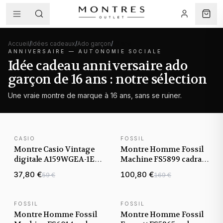
Accueil
/
Idées cadeaux
/
Ado garçon
/
16 ans
ANNIVERSAIRE —
AUTONOMIE SOCIALE
Idée cadeau anniversaire ado
garçon de 16 ans : notre sélection
Une vraie montre de marque à 16 ans, sans se ruiner.
CASIO
FOSSIL
Bestseller
NOUVEAUTÉ
Montre Casio Vintage
Montre Homme Fossil
digitale A159WGEA-1EF
Machine FS5899 cadran
en métal doré or jaune
vert bracelet acier
37,80 €
100,80 €
59 €
169 €
cadran noir
FOSSIL
FOSSIL
NOUVEAUTÉ
NOUVEAUTÉ
Montre Homme Fossil
Montre Homme Fossil