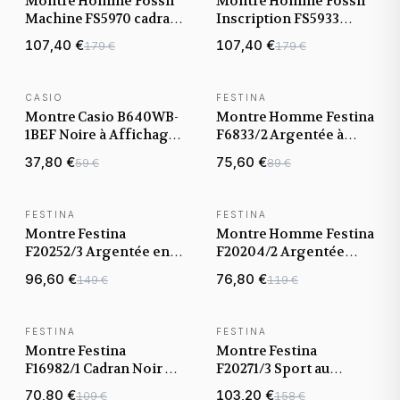
Montre Homme Fossil
Montre Homme Fossil
Machine FS5970 cadran
Inscription FS5933
noir bracelet acier
cadran noir bracelet
107,40 €
107,40 €
179 €
179 €
acier
CASIO
FESTINA
Montre Casio B640WB-
Montre Homme Festina
1BEF Noire à Affichage
F6833/2 Argentée à
Digital et Bracelet
affichage analogique
37,80 €
75,60 €
59 €
89 €
Ajustable
FESTINA
FESTINA
Montre Festina
Montre Homme Festina
F20252/3 Argentée en
F20204/2 Argentée
Acier Inoxydable
Métallique
96,60 €
76,80 €
149 €
119 €
FESTINA
FESTINA
Montre Festina
Montre Festina
F16982/1 Cadran Noir et
F20271/3 Sport au
Bracelet Cuir
cadran Noir intense
70,80 €
103,20 €
109 €
158 €