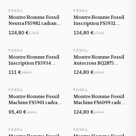
FOSSIL
FOSSIL
NOUVEAUTÉ
NOUVEAUTÉ
Montre Homme Fossil
Montre Homme Fossil
Neutra FS5982 cadran
Inscription FS5932
doré bracelet cuir
cadran noir bracelet
124,80 €
124,80 €
179 €
179 €
acier
FOSSIL
FOSSIL
NOUVEAUTÉ
NOUVEAUTÉ
Montre Homme Fossil
Montre Homme Fossil
Inscription FS5934
Autocross BQ2875
cadran noir bracelet
cadran noir bracelet
111 €
124,80 €
159 €
179 €
cuir
acier
FOSSIL
FOSSIL
NOUVEAUTÉ
NOUVEAUTÉ
Montre Homme Fossil
Montre Homme Fossil
Machine FS5901 cadran
Machine FS6099 cadran
noir bracelet cuir
noir bracelet silicone
95,40 €
124,80 €
159 €
179 €
FOSSIL
FOSSIL
NOUVEAUTÉ
NOUVEAUTÉ