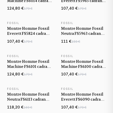
Machine FS6014 cadran
Everett FS5965 cadran
bordeaux bracelet
doré bracelet acier
124,80 €
107,40 €
179 €
179 €
maille milanaise
FOSSIL
FOSSIL
NOUVEAUTÉ
NOUVEAUTÉ
Montre Homme Fossil
Montre Homme Fossil
Everett FS5824 cadran
Neutra FS5963 cadran
noir bracelet acier
vert bracelet cuir
107,40 €
111 €
179 €
159 €
FOSSIL
FOSSIL
NOUVEAUTÉ
NOUVEAUTÉ
Montre Homme Fossil
Montre Homme Fossil
Machine FS6101 cadran
Machine FS6100 cadran
noir bracelet cuir
vert bracelet cuir
124,80 €
107,40 €
179 €
179 €
FOSSIL
FOSSIL
NOUVEAUTÉ
NOUVEAUTÉ
Montre Homme Fossil
Montre Homme Fossil
Neutra FS6113 cadran
Everett FS6090 cadran
doré bracelet cuir
vert bracelet acier
118,20 €
107,40 €
169 €
179 €