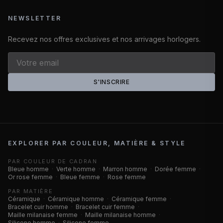
NEWSLETTER
Recevez nos offres exclusives et nos arrivages horlogers.
S'INSCRIRE
EXPLORER PAR COULEUR, MATIÈRE & STYLE
PAR COULEUR DE CADRAN
Bleue homme
·
Verte homme
·
Marron homme
·
Dorée femme
·
Or rose femme
·
Bleue femme
·
Rose femme
PAR MATIÈRE
Céramique
·
Céramique homme
·
Céramique femme
·
Bracelet cuir homme
·
Bracelet cuir femme
·
Maille milanaise femme
·
Maille milanaise homme
·
Silicone homme
·
Silicone femme