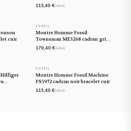
113,40 €
189 €
FOSSIL
NOUVEAUTÉ
ronson
Montre Homme Fossil
let cuir
Townsman ME3268 cadran gris
bracelet acier
179,40 €
299 €
FOSSIL
NOUVEAUTÉ
ilfiger
Montre Homme Fossil Machine
eu
FS5972 cadran noir bracelet cuir
113,40 €
189 €