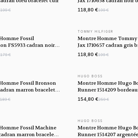
adran bleu bracelet cuir
Jax 1710658 cadran noir 
acier
118,80 €
199 €
199 €
TOMMY HILFIGER
TÉ
NOUVEAUTÉ
Homme Fossil
Montre Homme Tommy H
ion FS5933 cadran noir
Jax 1710657 cadran gris b
 acier
acier
118,80 €
179 €
199 €
HUGO BOSS
TÉ
NOUVEAUTÉ
Homme Fossil Bronson
Montre Homme Hugo B
cadran marron bracelet
Runner 1514209 bordea
bracelet acier
154,80 €
189 €
259 €
HUGO BOSS
TÉ
NOUVEAUTÉ
Homme Fossil Machine
Montre Homme Hugo B
cadran marron bracelet
Runner 1514207 argenté