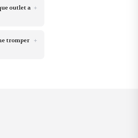
ue outlet a
＋
 me tromper
＋