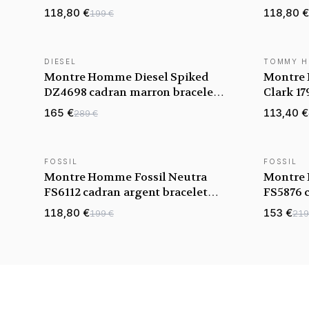
bracelet acier
acier
118,80 €
118,80 €
199 €
DIESEL
TOMMY H
NOUVEAUTÉ
NOUVEAU
Montre Homme Diesel Spiked
Montre
DZ4698 cadran marron bracelet
Clark 1
cuir
bracelet
165 €
113,40 €
289 €
FOSSIL
FOSSIL
NOUVEAUTÉ
NOUVEAU
Montre Homme Fossil Neutra
Montre 
FS6112 cadran argent bracelet
FS5876 
acier
acier
118,80 €
153 €
199 €
219