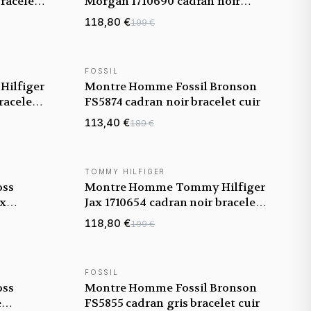
bracelet
Morgan 1710690 cadran noir
bracelet acier
118,80 €
199 €
FOSSIL
NOUVEAUTÉ
ilfiger
Montre Homme Fossil Bronson
racelet
FS5874 cadran noir bracelet cuir
113,40 €
189 €
TOMMY HILFIGER
NOUVEAUTÉ
oss
Montre Homme Tommy Hilfiger
ux
Jax 1710654 cadran noir bracelet
cuir
118,80 €
199 €
FOSSIL
NOUVEAUTÉ
oss
Montre Homme Fossil Bronson
e
FS5855 cadran gris bracelet cuir