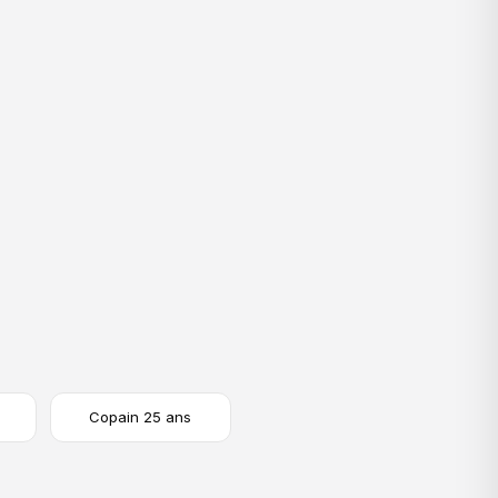
Black Friday
dure 10 ans
Les vraies affaires
Copain 25 ans