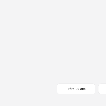
Fête des Pères
Fête des Mères
Une montre pour papa
Une montre pour mama
Frère 20 ans