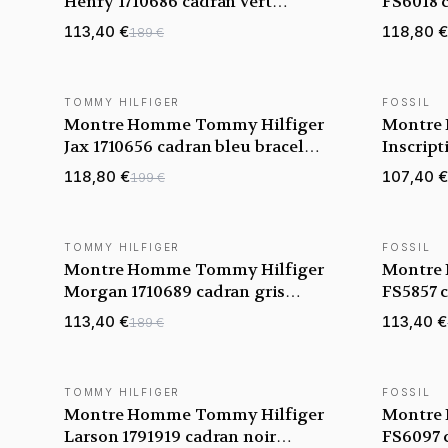
Henry 1710686 cadran vert
FS6018 c
bracelet acier
113,40 €
118,80 €
189 €
TOMMY HILFIGER
FOSSIL
NOUVEAUTÉ
NOUVEAU
Montre Homme Tommy Hilfiger
Montre 
Jax 1710656 cadran bleu bracelet
Inscript
acier
bracelet
118,80 €
107,40 €
199 €
TOMMY HILFIGER
FOSSIL
NOUVEAUTÉ
NOUVEAU
Montre Homme Tommy Hilfiger
Montre 
Morgan 1710689 cadran gris
FS5857 
bracelet acier
cuir
113,40 €
113,40 €
189 €
TOMMY HILFIGER
FOSSIL
NOUVEAUTÉ
NOUVEAU
Montre Homme Tommy Hilfiger
Montre 
Larson 1791919 cadran noir
FS6097 