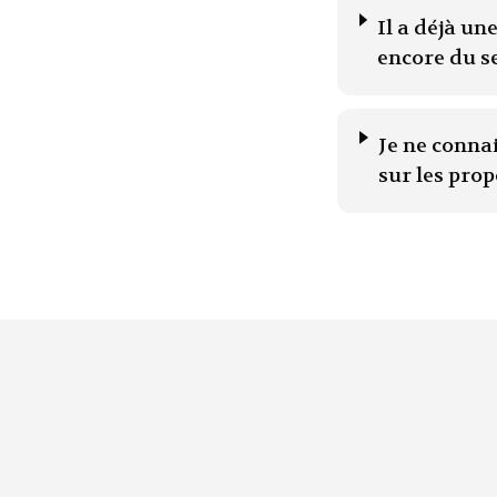
Il a déjà u
encore du s
Je ne conna
sur les prop