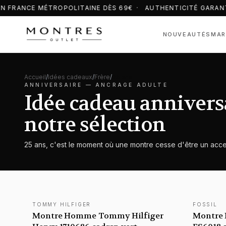
N FRANCE MÉTROPOLITAINE DÈS 69€ · AUTHENTICITÉ GARANT
NOUVEAUTÉS
MAR
Accueil
/
Idées cadeaux
/
Frère
/
25 ans
ANNIVERSAIRE —
ANCRAGE ADULTE
Idée cadeau anniversai
notre sélection
25 ans, c'est le moment où une montre cesse d'être un acce
TOMMY HILFIGER
FOSSIL
NOUVEAUTÉ
NOUVEAU
Montre Homme Tommy Hilfiger
Montre 