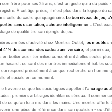
 son frère pour ses 25 ans, c'est un geste qui a du poids -
egistre. À cet âge précis, il n'est plus dans la logique du c
ns celle du cadre quinquagénaire.
Le bon niveau de jeu, c
ortée sans ostentation, achetée intelligemment.
C'est exac
ckage de qualité tire son épingle du jeu.
nières années d'activité chez Montres Outlet,
les modèles 
nt 41% des commandes cadeau anniversaire
, et parmi eux,
 en boîtier acier tier milieu concentrent à elles seules plus
 un hasard : ce sont des montres immédiatement lisibles soc
ui correspond précisément à ce que recherche un homme qu
lle et sociale en ce moment.
 traverse ce que les sociologues appellent l'
ancrage adul
études, premiers arbitrages identitaires sérieux. Il commence
t de ce qu'on lui a mis dans les mains. Une montre offerte 
evenir une pièce de référence dans son quotidien - ou d'ê