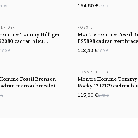
bracelet Maillons acier
154,80 €
199 €
259 €
ILFIGER
FOSSIL
TÉ
NOUVEAUTÉ
 Homme Tommy Hilfiger
Montre Homme Fossil B
792080 cadran bleu
FS5898 cadran vert brace
 acier
113,40 €
189 €
189 €
TOMMY HILFIGER
TÉ
NOUVEAUTÉ
Homme Fossil Bronson
Montre Homme Tommy H
cadran marron bracelet
Rocky 1792179 cadran bl
bracelet acier
115,80 €
 €
179 €