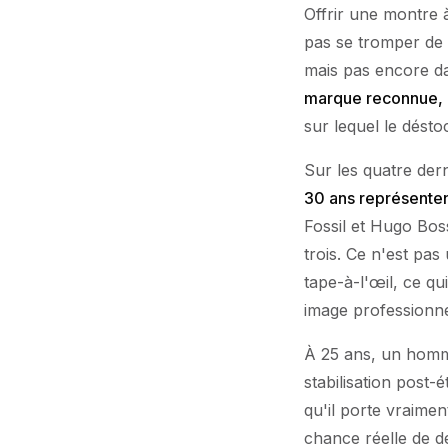
Offrir une montre à
pas se tromper de r
mais pas encore da
marque reconnue, p
sur lequel le désto
Sur les quatre der
30 ans représente
Fossil et Hugo Boss
trois. Ce n'est pas
tape-à-l'œil, ce q
image professionne
À 25 ans, un homme
stabilisation post-
qu'il porte vraimen
chance réelle de d