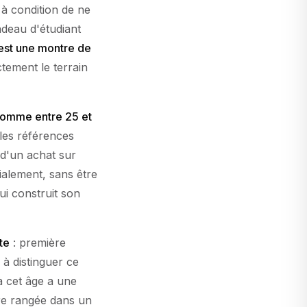
 à condition de ne
adeau d'étudiant
'est une montre de
tement le terrain
homme entre 25 et
 les références
 d'un achat sur
ialement, sans être
i construit son
te
: première
 à distinguer ce
à cet âge a une
tre rangée dans un