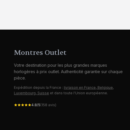
Montres Outlet
Votre destination pour les plus grandes marques
horlogères à prix outlet. Authenticité garantie sur chaque
pièce.
Expédition depuis la France :
livraison en France, Belgique,
Luxembourg, Suisse
et dans toute l'Union européenne.
4.8
/5
(
158
avis)