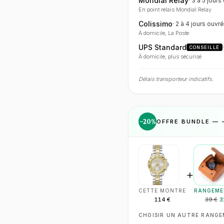
Mondial Relay
·
3 à 5 jours
En point relais Mondial Relay
Colissimo
·
2 à 4 jours
ouvré
À domicile, La Poste
UPS Standard
CONSEILLÉ
À domicile, plus sécurisé
Délais transporteur indicatifs.
−
20
%
OFFRE BUNDLE — 
+
CETTE MONTRE
RANGEME
114 €
39 €
3
CHOISIR UN AUTRE RANG