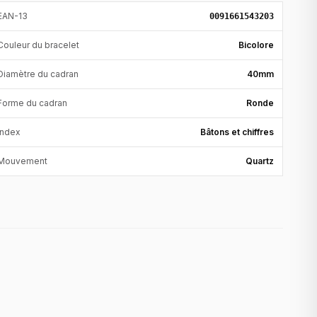
EAN-13
0091661543203
Couleur du bracelet
Bicolore
Diamètre du cadran
40mm
Forme du cadran
Ronde
Index
Bâtons et chiffres
Mouvement
Quartz