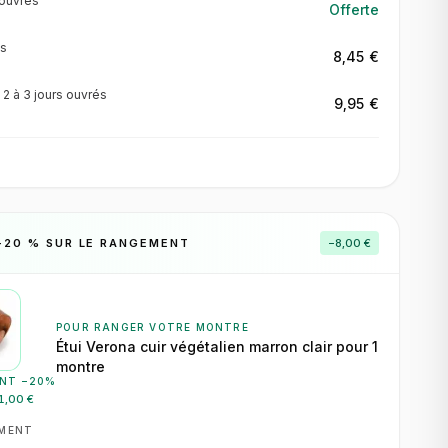
ouvrés
Offerte
s
8,45 €
·
2 à 3 jours
ouvrés
9,95 €
−
20
% SUR LE RANGEMENT
−
8,00 €
POUR RANGER VOTRE MONTRE
Étui Verona cuir végétalien marron clair pour 1
montre
NT −
20
%
1,00 €
EMENT