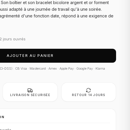
Son boîtier et son bracelet bicolore argent et or forment
aussi adapté à une journée de travail qu'à une soirée.
r, agrémenté d'une fonction date, répond à une exigence de
2 jours ouvrés
AJOUTER AU PANIER
 PCI-DSS) : CB Visa · Mastercard · Amex · Apple Pay · Google Pay · Klarna
LIVRAISON SÉCURISÉE
RETOUR 14 JOURS
ON