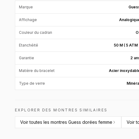
Marque
Gues
Affichage
Analogiqu
Couleur du cadran
O
Etanchéité
50 M ( 5 ATM 
Garantie
2 an
Matière du bracelet
Acier inoxydabl
Type de verre
Minéra
EXPLORER DES MONTRES SIMILAIRES
Voir toutes les
montres Guess dorées femme
Voir t