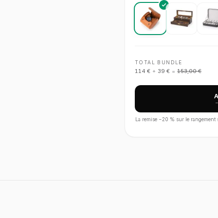
TOTAL BUNDLE
114 €
+
39 €
=
153,00 €
La remise −
20
% sur le rangement s'