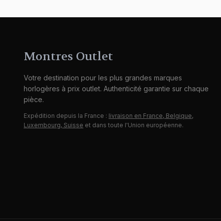
Montres Outlet
Votre destination pour les plus grandes marques
horlogères à prix outlet. Authenticité garantie sur chaque
pièce.
Expédition depuis la France :
livraison en France, Belgique,
Luxembourg, Suisse
et dans toute l'Union européenne.