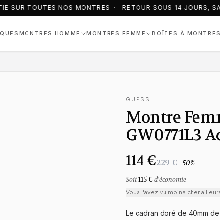
IE SUR TOUTES NOS MONTRES · RETOUR SOUS 14 JOURS, SA
QUES
MONTRES HOMME
MONTRES FEMME
BOÎTES À MONTRE
GUESS
Montre Fem
GW0771L3 Aci
114 €
229 €
−
50
%
Soit
115 €
d'économie
Vous l'avez vu moins cher ailleur
Le cadran doré de 40mm de