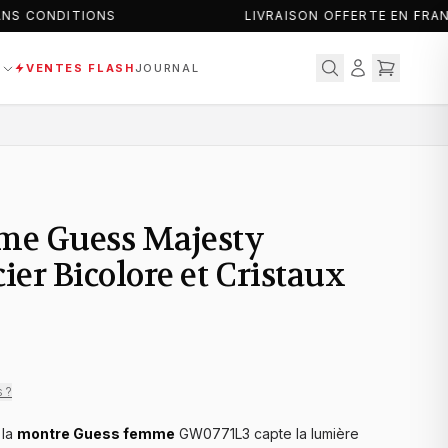
NS CONDITIONS
LIVRAISON OFFERTE EN FRAN
S
VENTES FLASH
JOURNAL
me Guess Majesty
er Bicolore et Cristaux
s ?
 la
montre Guess femme
GW0771L3 capte la lumière