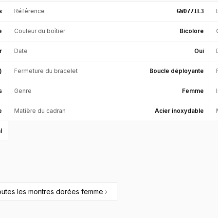
s
Référence
GW0771L3
e
Couleur du boîtier
Bicolore
r
Date
Oui
)
Fermeture du bracelet
Boucle déployante
s
Genre
Femme
e
Matière du cadran
Acier inoxydable
l
outes les
montres dorées femme