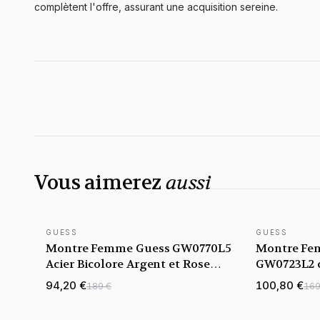
complètent l'offre, assurant une acquisition sereine.
Vous aimerez
aussi
GUESS
GUESS
NOUVEAUTÉ
Montre Femme Guess GW0770L5
Montre Fe
Acier Bicolore Argent et Rose
GW0723L2 
Gold Cadran Guilloché
bracelet ac
94,20 €
100,80 €
189 €
169