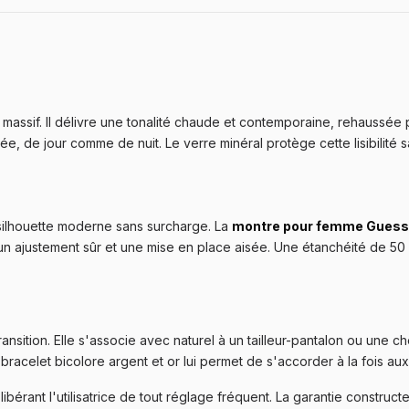
assif. Il délivre une tonalité chaude et contemporaine, rehaussée p
e, de jour comme de nuit. Le verre minéral protège cette lisibilité sa
 silhouette moderne sans surcharge. La
montre pour femme Guess 
 un ajustement sûr et une mise en place aisée. Une étanchéité de 50
transition. Elle s'associe avec naturel à un tailleur-pantalon ou une 
bracelet bicolore argent et or lui permet de s'accorder à la fois aux
rant l'utilisatrice de tout réglage fréquent. La garantie constructeu