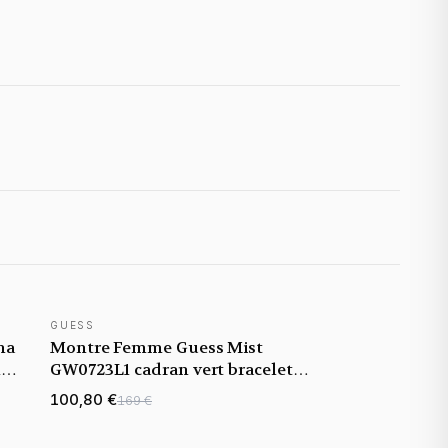
GUESS
NOUVEAUTÉ
na
Montre Femme Guess Mist
et
GW0723L1 cadran vert bracelet
acier
100,80 €
169 €