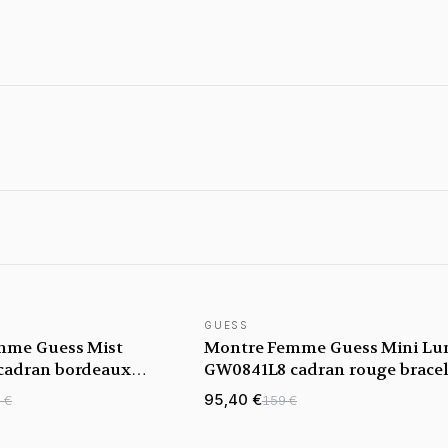
GUESS
NOUVEAUTÉ
mme Guess Mist
Montre Femme Guess Mini Lu
cadran bordeaux
GW0841L8 cadran rouge bracel
ier
acier
95,40 €
 €
159 €