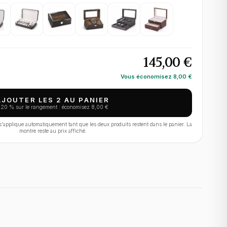
145,00 €
Vous économisez
8,00 €
AJOUTER LES 2 AU PANIER
−
20
% sur le rangement : économisez
8,00 €
applique automatiquement tant que les deux produits restent dans le panier. La
montre reste au prix affiché.