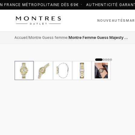
N FRANCE MÉTROPOLITAINE DÈS 69€ · AUTHENTICITÉ GARANT
NOUVEAUTÉS
MAR
Accueil
/
Montre Guess femme
/
Montre Femme Guess Majesty GW0771L3 Acier Bicolore et Cristaux