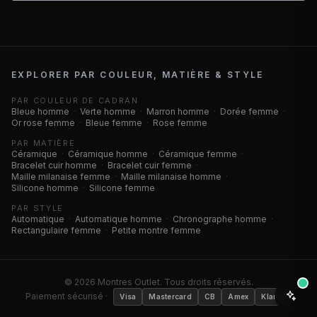
EXPLORER PAR COULEUR, MATIÈRE & STYLE
PAR COULEUR DE CADRAN
Bleue homme
·
Verte homme
·
Marron homme
·
Dorée femme
·
Or rose femme
·
Bleue femme
·
Rose femme
PAR MATIÈRE
Céramique
·
Céramique homme
·
Céramique femme
·
Bracelet cuir homme
·
Bracelet cuir femme
·
Maille milanaise femme
·
Maille milanaise homme
·
Silicone homme
·
Silicone femme
PAR STYLE
Automatique
·
Automatique homme
·
Chronographe homme
·
Rectangulaire femme
·
Petite montre femme
©
2026
Montres Outlet. Tous droits réservés.
Paiement sécurisé ·
Visa
Mastercard
CB
Amex
Klarna