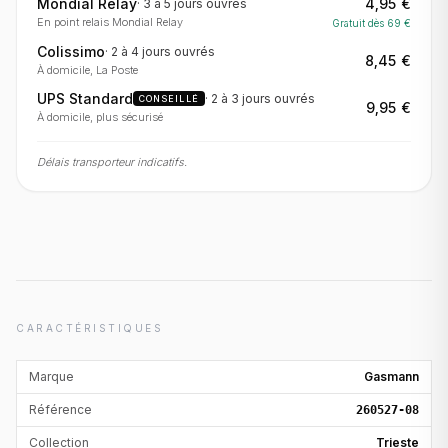
Mondial Relay
4,95 €
·
3 à 5 jours
ouvrés
En point relais Mondial Relay
Gratuit dès
69
€
Colissimo
·
2 à 4 jours
ouvrés
8,45 €
À domicile, La Poste
UPS Standard
·
2 à 3 jours
ouvrés
CONSEILLÉ
9,95 €
À domicile, plus sécurisé
Délais transporteur indicatifs.
CARACTÉRISTIQUES
Marque
Gasmann
Référence
260527-08
Collection
Trieste