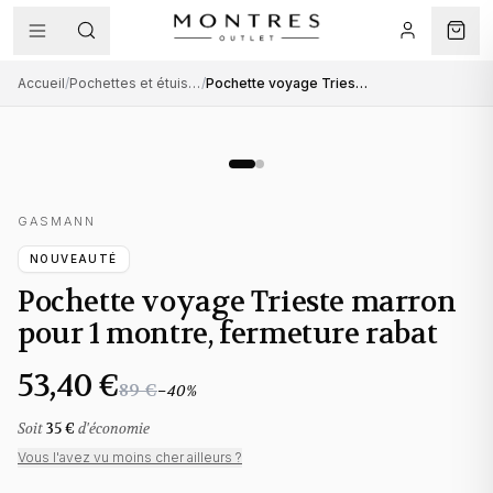
Accueil
/
Pochettes et étuis à montres
/
Pochette voyage Trieste marron pour 1 montre, fermeture rabat
GASMANN
NOUVEAUTÉ
Pochette voyage Trieste marron
pour 1 montre, fermeture rabat
53,40 €
89 €
−
40
%
Soit
35 €
d'économie
Vous l'avez vu moins cher ailleurs ?