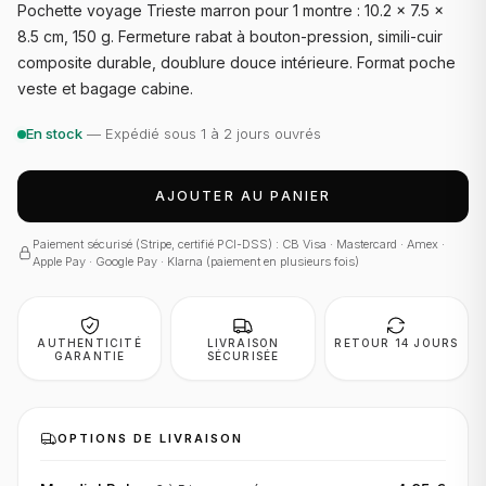
Pochette voyage Trieste marron pour 1 montre : 10.2 × 7.5 ×
8.5 cm, 150 g. Fermeture rabat à bouton-pression, simili-cuir
composite durable, doublure douce intérieure. Format poche
veste et bagage cabine.
En stock
— Expédié sous 1 à 2 jours ouvrés
AJOUTER AU PANIER
Paiement sécurisé (Stripe, certifié PCI-DSS) : CB Visa · Mastercard · Amex ·
Apple Pay · Google Pay · Klarna (paiement en plusieurs fois)
AUTHENTICITÉ
LIVRAISON
RETOUR 14 JOURS
GARANTIE
SÉCURISÉE
OPTIONS DE LIVRAISON