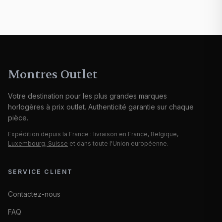
Montres Outlet
Votre destination pour les plus grandes marques
horlogères à prix outlet. Authenticité garantie sur chaque
pièce.
Expédition depuis la France :
livraison en France, Belgique,
Luxembourg, Suisse
et dans toute l'Union européenne.
SERVICE CLIENT
Contactez-nous
FAQ