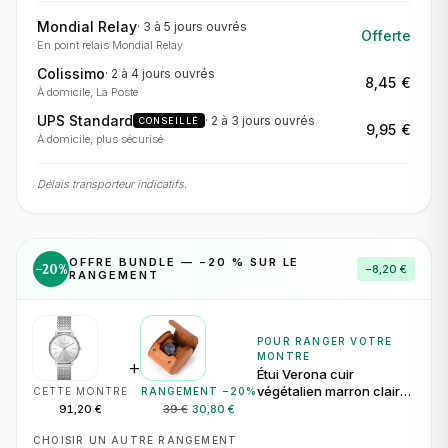
Mondial Relay
·
3 à 5 jours
ouvrés
Offerte
En point relais Mondial Relay
Colissimo
·
2 à 4 jours
ouvrés
8,45 €
À domicile, La Poste
UPS Standard
·
2 à 3 jours
ouvrés
CONSEILLÉ
9,95 €
À domicile, plus sécurisé
Délais transporteur indicatifs.
OFFRE BUNDLE — −
20
% SUR LE
−
20
%
−
8,20 €
RANGEMENT
POUR RANGER VOTRE
MONTRE
+
Étui Verona cuir
végétalien marron clair
CETTE MONTRE
RANGEMENT −
20
%
pour 1 montre
91,20 €
39 €
30,80 €
CHOISIR UN AUTRE RANGEMENT