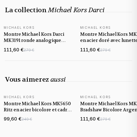
La collection
Michael Kors Darci
MICHAEL KORS
MICHAEL KORS
Montre Michael Kors Darci
Montre Michael Kors MK
MK3191 ronde analogique
en acier doré avec lunette
bracelet acier doré jaune
cadran sertis de cristaux
111,60 €
111,60 €
279 €
279 €
Vous aimerez
aussi
MICHAEL KORS
MICHAEL KORS
Montre Michael Kors MK5650
Montre Michael Kors MK
Ritz en acier bicolore et cadran
Bradshaw Bicolore Argen
serti de cristaux
Or
99,60 €
111,60 €
249 €
279 €