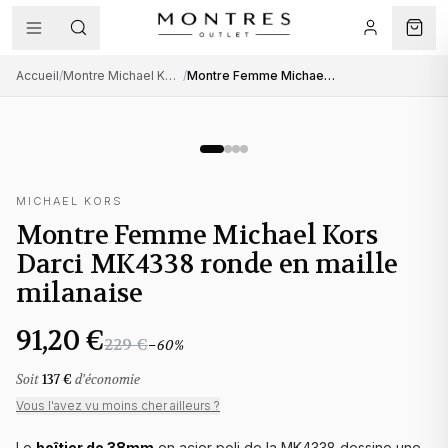
Accueil
/
Montre Michael Kors femme
/
Montre Femme Michael Kors Darci MK4338 ronde en maille milanaise
MICHAEL KORS
Montre Femme Michael Kors
Darci MK4338 ronde en maille
milanaise
91,20 €
229 €
−
60
%
Soit
137 €
d'économie
Vous l'avez vu moins cher ailleurs ?
Le
boîtier de 38mm
en acier poli de la MK4338 dessine une