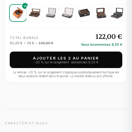
122,00 €
TOTAL BUNDLE
91,20 €
+
39 €
=
130,20 €
Vous économisez
8,20 €
AJOUTER LES 2 AU PANIER
−
20
% sur le rangement : économisez
8,20 €
La remise −
20
% sur le rangement s'applique automatiquement tant que les
deux produits restent dans le panier. La montre reste au prix affiché.
CARACTÉRISTIQUES