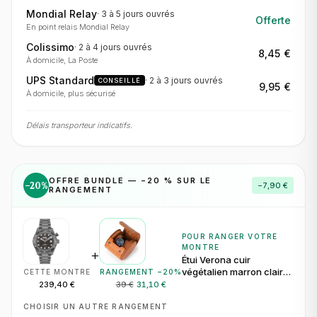
Mondial Relay
·
3 à 5 jours
ouvrés
Offerte
En point relais Mondial Relay
Colissimo
·
2 à 4 jours
ouvrés
8,45 €
À domicile, La Poste
UPS Standard
·
2 à 3 jours
ouvrés
CONSEILLÉ
9,95 €
À domicile, plus sécurisé
Délais transporteur indicatifs.
OFFRE BUNDLE — −
20
% SUR LE
−
20
%
−
7,90 €
RANGEMENT
POUR RANGER VOTRE
MONTRE
+
Étui Verona cuir
végétalien marron clair
CETTE MONTRE
RANGEMENT −
20
%
pour 1 montre
239,40 €
39 €
31,10 €
CHOISIR UN AUTRE RANGEMENT