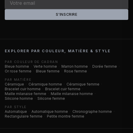
S'INSCRIRE
EXPLORER PAR COULEUR, MATIÈRE & STYLE
PAR COULEUR DE CADRAN
Bleue homme
·
Verte homme
·
Marron homme
·
Dorée femme
·
Or rose femme
·
Bleue femme
·
Rose femme
PAR MATIÈRE
Céramique
·
Céramique homme
·
Céramique femme
·
Bracelet cuir homme
·
Bracelet cuir femme
·
Maille milanaise femme
·
Maille milanaise homme
·
Silicone homme
·
Silicone femme
PAR STYLE
Automatique
·
Automatique homme
·
Chronographe homme
·
Rectangulaire femme
·
Petite montre femme