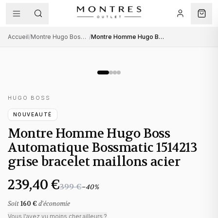
Accueil
/
Montre Hugo Boss homme
/
Montre Homme Hugo Boss Automatique Bossmatic 1514213 grise bracelet maillons acier
HUGO BOSS
NOUVEAUTÉ
Montre Homme Hugo Boss
Automatique Bossmatic 1514213
grise bracelet maillons acier
239,40 €
399 €
−
40
%
Soit
160 €
d'économie
Vous l'avez vu moins cher ailleurs ?