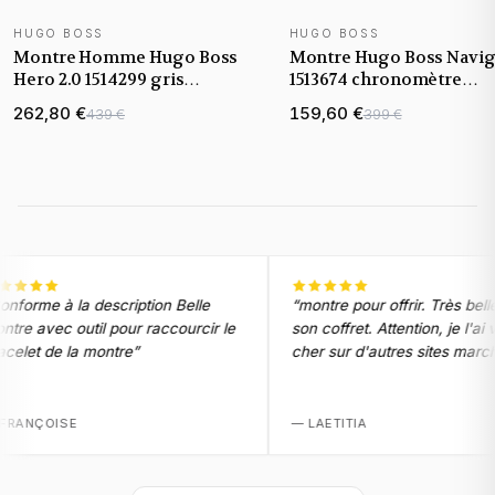
HUGO BOSS
HUGO BOSS
NOUVEAUTÉ
Montre Homme Hugo Boss
Montre Hugo Boss Navig
Hero 2.0 1514299 gris
1513674 chronomètre
gunmetal bracelet maillons
anthracite en maille mila
262,80 €
159,60 €
439 €
399 €
acier
rme à la description Belle
“
montre pour offrir. Très belle d
e avec outil pour raccourcir le
son coffret. Attention, je l'ai vu
let de la montre
”
cher sur d'autres sites marchan
ANÇOISE
—
LAETITIA