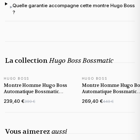
Quelle garantie accompagne cette montre Hugo Boss
▸
?
La collection
Hugo Boss Bossmatic
HUGO BOSS
HUGO BOSS
NOUVEAUTÉ
NOUVEAUTÉ
Montre Homme Hugo Boss
Montre Homme Hugo Bo
Automatique Bossmatic
Automatique Bossmatic
1514212 argentée bracelet
1514180 bicolore bracelet
239,40 €
269,40 €
399 €
449 €
maillons acier
maillons acier
Vous aimerez
aussi