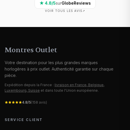
★
4.8
/5
sur
GlobeReviews
VOIR TOUS LES AVIS
↗
Montres Outlet
Votre destination pour les plus grandes marques
horlogères à prix outlet. Authenticité garantie sur chaque
pièce.
Expédition depuis la France :
livraison en France, Belgique,
Luxembourg, Suisse
et dans toute l'Union européenne.
4.8
/5
(
158
avis)
SERVICE CLIENT