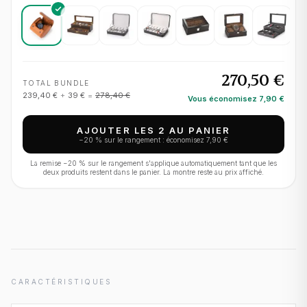
270,50 €
TOTAL BUNDLE
239,40 €
+
39 €
=
278,40 €
Vous économisez
7,90 €
AJOUTER LES 2 AU PANIER
−
20
% sur le rangement : économisez
7,90 €
La remise −
20
% sur le rangement s'applique automatiquement tant que les
deux produits restent dans le panier. La montre reste au prix affiché.
CARACTÉRISTIQUES