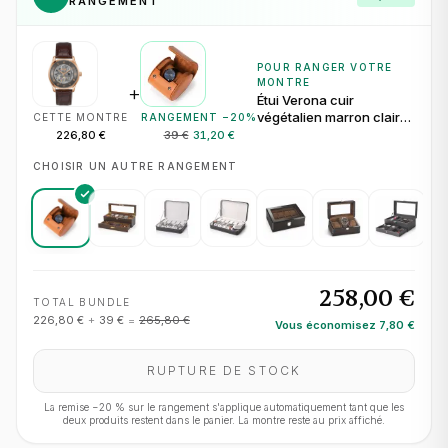
RANGEMENT
POUR RANGER VOTRE
MONTRE
+
Étui Verona cuir
végétalien marron clair
CETTE MONTRE
RANGEMENT −
20
%
pour 1 montre
226,80 €
39 €
31,20 €
CHOISIR UN AUTRE RANGEMENT
258,00 €
TOTAL BUNDLE
226,80 €
+
39 €
=
265,80 €
Vous économisez
7,80 €
RUPTURE DE STOCK
La remise −
20
% sur le rangement s'applique automatiquement tant que les
deux produits restent dans le panier. La montre reste au prix affiché.