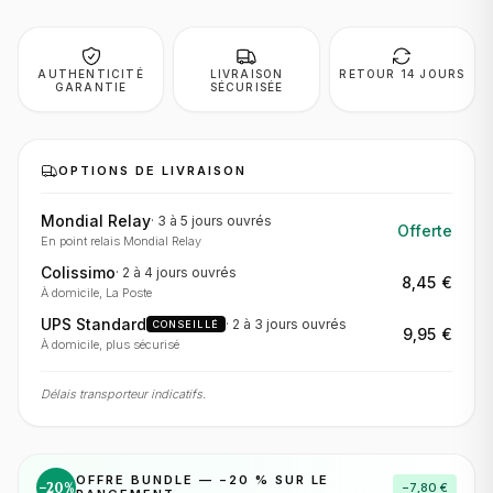
AUTHENTICITÉ
LIVRAISON
RETOUR 14 JOURS
GARANTIE
SÉCURISÉE
OPTIONS DE LIVRAISON
Mondial Relay
·
3 à 5 jours
ouvrés
Offerte
En point relais Mondial Relay
Colissimo
·
2 à 4 jours
ouvrés
8,45 €
À domicile, La Poste
UPS Standard
·
2 à 3 jours
ouvrés
CONSEILLÉ
9,95 €
À domicile, plus sécurisé
Délais transporteur indicatifs.
OFFRE BUNDLE — −
20
% SUR LE
−
20
%
−
7,80 €