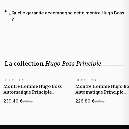
Quelle garantie accompagne cette montre Hugo Boss
▸
?
La collection
Hugo Boss Principle
HUGO BOSS
HUGO BOSS
NOUVEAUTÉ
NOUVEAUTÉ
Montre Homme Hugo Boss
Montre Homme Hugo Bo
Automatique Principle
Automatique Principle
Skeleton 1514255 noire
Skeleton 1514254 argent
239,40 €
226,80 €
399 €
379 €
bracelet maille milanaise
bracelet maillons acier
noire