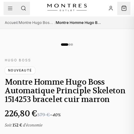
Accueil
/
Montre Hugo Boss homme
/
Montre Homme Hugo Boss Automatique Principle Skeleton 1514253 bracelet cuir marron
HUGO BOSS
NOUVEAUTÉ
Montre Homme Hugo Boss
Automatique Principle Skeleton
1514253 bracelet cuir marron
226,80 €
379 €
−
40
%
Soit
152 €
d'économie