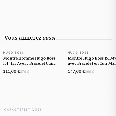
Vous aimerez
aussi
HUGO BOSS
HUGO BOSS
Montre Homme Hugo Boss
Montre Hugo Boss 15134
1514155 Avery Bracelet Cuir
avec Bracelet en Cuir Ma
Marron et Cadran Gris
et Boîtier Acier
111,60 €
147,60 €
279 €
369 €
Anthracite
CARACTÉRISTIQUES