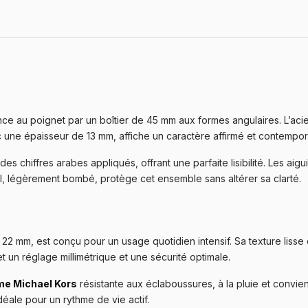
 au poignet par un boîtier de 45 mm aux formes angulaires. L’acie
c une épaisseur de 13 mm, affiche un caractère affirmé et contempor
s chiffres arabes appliqués, offrant une parfaite lisibilité. Les aigu
al, légèrement bombé, protège cet ensemble sans altérer sa clarté.
e 22 mm, est conçu pour un usage quotidien intensif. Sa texture lis
t un réglage millimétrique et une sécurité optimale.
e Michael Kors
résistante aux éclaboussures, à la pluie et convie
déale pour un rythme de vie actif.