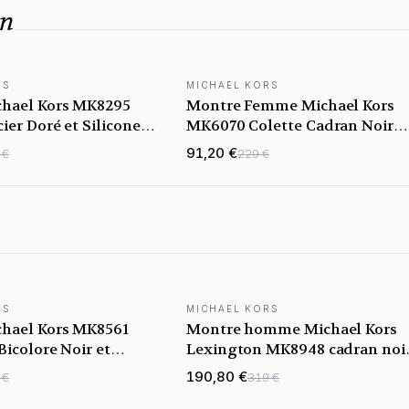
an
RS
MICHAEL KORS
hael Kors MK8295
Montre Femme Michael Kors
ier Doré et Silicone
MK6070 Colette Cadran Noir
Date et Jour
91,20 €
 €
229 €
RS
MICHAEL KORS
hael Kors MK8561
Montre homme Michael Kors
icolore Noir et
Lexington MK8948 cadran noi
bracelet en acier inoxydable
190,80 €
 €
319 €
bicolore