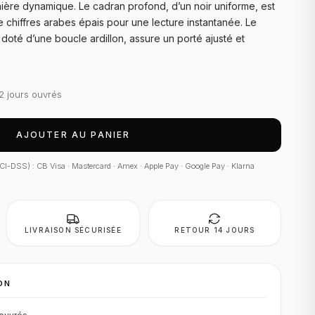
nière dynamique. Le cadran profond, d’un noir uniforme, est
 chiffres arabes épais pour une lecture instantanée. Le
doté d’une boucle ardillon, assure un porté ajusté et
2 jours ouvrés
AJOUTER AU PANIER
 PCI-DSS) : CB Visa · Mastercard · Amex · Apple Pay · Google Pay · Klarna
LIVRAISON SÉCURISÉE
RETOUR 14 JOURS
ON