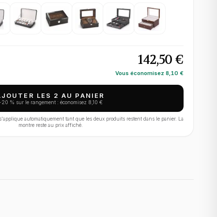
142,50 €
Vous économisez
8,10 €
AJOUTER LES 2 AU PANIER
−
20
% sur le rangement : économisez
8,10 €
applique automatiquement tant que les deux produits restent dans le panier. La
montre reste au prix affiché.