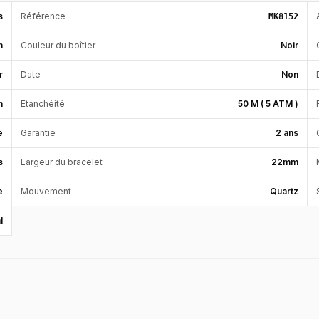
s
Référence
MK8152
n
Couleur du boîtier
Noir
r
Date
Non
m
Etanchéité
50 M ( 5 ATM )
e
Garantie
2 ans
s
Largeur du bracelet
22mm
e
Mouvement
Quartz
l