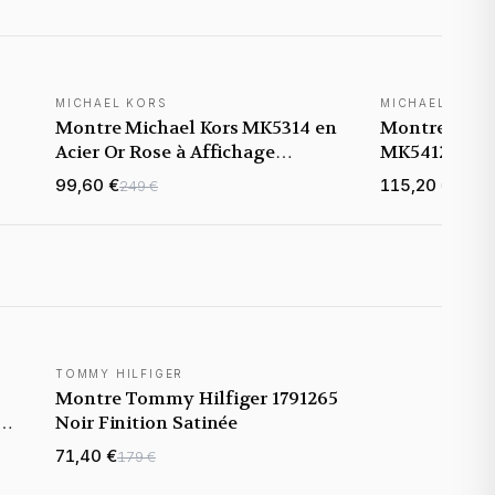
MICHAEL KORS
MICHAEL KORS
Montre Michael Kors MK5314 en
Montre Mich
Acier Or Rose à Affichage
MK5412 ornée
Analogique
acier or rose
99,60 €
115,20 €
249 €
289 €
TOMMY HILFIGER
Montre Tommy Hilfiger 1791265
r
Noir Finition Satinée
71,40 €
179 €