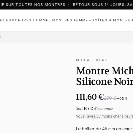
E SUR TOUTES NOS MONTRES · RETOUR SOUS 14 JOURS, SAN
QUES
MONTRES HOMME
MONTRES FEMME
BOÎTES À MONTRE
Montre Michael Kors MK8152 Bracelet Silicone Noir
MICHAEL KORS
Montre Mich
Silicone Noi
111,60 €
279 €
−
60
%
Soit
167 €
d'économie
Vous l'avez vu moins cher ailleur
Le boîtier de 45 mm en acier