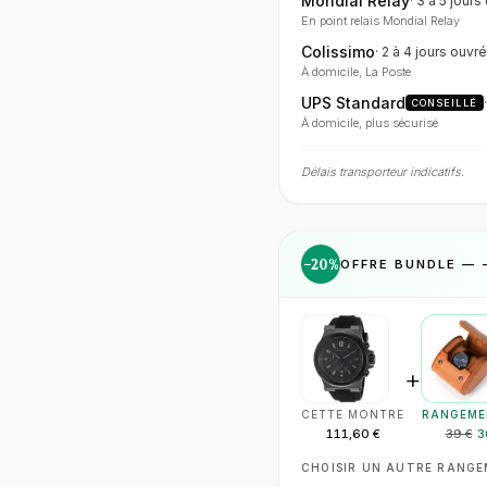
Mondial Relay
·
3 à 5 jours
En point relais Mondial Relay
Colissimo
·
2 à 4 jours
ouvré
À domicile, La Poste
UPS Standard
CONSEILLÉ
À domicile, plus sécurisé
Délais transporteur indicatifs.
−
20
%
OFFRE BUNDLE — 
+
CETTE MONTRE
RANGEME
111,60 €
39 €
3
CHOISIR UN AUTRE RANG