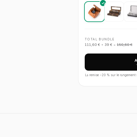
TOTAL BUNDLE
111,60 €
+
39 €
=
150,60 €
La remise −
20
% sur le rangement s'