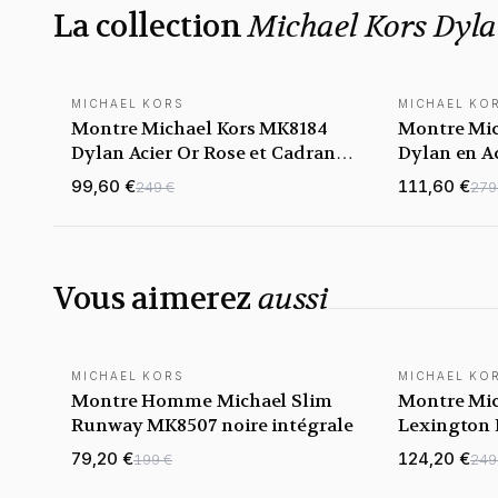
La collection
Michael Kors Dyl
MICHAEL KORS
MICHAEL KO
Montre Michael Kors MK8184
Montre Mic
Dylan Acier Or Rose et Cadran
Dylan en Ac
Noir
Bleu
99,60 €
111,60 €
249 €
279
Vous aimerez
aussi
MICHAEL KORS
MICHAEL KO
Montre Homme Michael Slim
Montre Mic
Runway MK8507 noire intégrale
Lexington B
Bronze
79,20 €
124,20 €
199 €
249