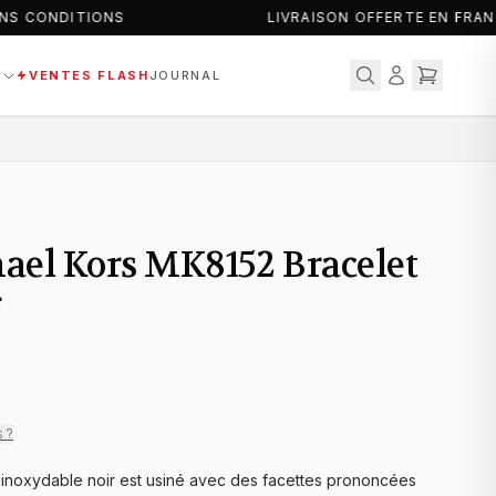
S CONDITIONS
LIVRAISON OFFERTE EN FRANC
S
VENTES FLASH
JOURNAL
ael Kors MK8152 Bracelet
r
s ?
 inoxydable noir est usiné avec des facettes prononcées