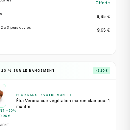
ouvrés
Offerte
s
8,45 €
·
2 à 3 jours
ouvrés
9,95 €
−
20
% SUR LE RANGEMENT
−
8,10 €
POUR RANGER VOTRE MONTRE
Étui Verona cuir végétalien marron clair pour 1
montre
NT −
20
%
0,90 €
EMENT