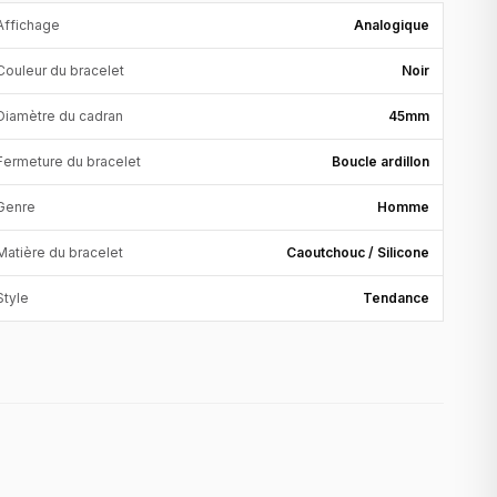
Affichage
Analogique
Couleur du bracelet
Noir
Diamètre du cadran
45mm
Fermeture du bracelet
Boucle ardillon
Genre
Homme
Matière du bracelet
Caoutchouc / Silicone
Style
Tendance