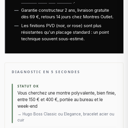
montre (ATM, bar, mètres)
.
Garantie constructeur 2 ans, livraison gratuite
dès 69 €, retours 14 jours chez Montres Outlet.
Les finitions PVD (noir, or rose) sont plus
résistantes qu'un placage standard : un point
technique souvent sous-estimé.
DIAGNOSTIC EN 5 SECONDES
STATUT OK
Vous cherchez une montre polyvalente, bien finie,
entre 150 € et 400 €, portée au bureau et le
week-end
→ Hugo Boss Classic ou Elegance, bracelet acier ou
cuir