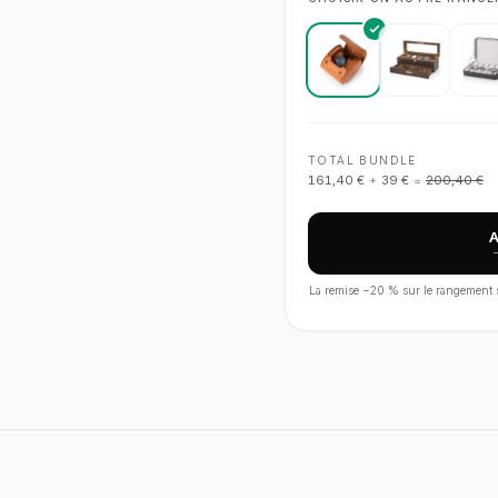
TOTAL BUNDLE
161,40 €
+
39 €
=
200,40 €
La remise −
20
% sur le rangement s'