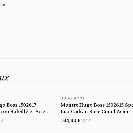
nnel.
Lux
HUGO BOSS
o Boss 1502617
Montre Hugo Boss 1502615 Sp
on Soleillé et Acier
Lux Cadran Rose Corail Acier
164,40 €
 €
329 €