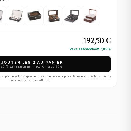
192,50 €
Vous économisez
7,90 €
AJOUTER LES 2 AU PANIER
−
20
% sur le rangement : économisez
7,90 €
applique automatiquement tant que les deux produits restent dans le panier. La
montre reste au prix affiché.