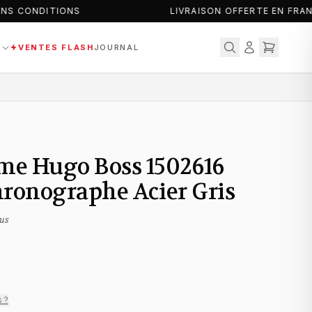
S CONDITIONS
LIVRAISON OFFERTE EN FRAN
S
VENTES FLASH
JOURNAL
e Hugo Boss 1502616
hronographe Acier Gris
us
s ?