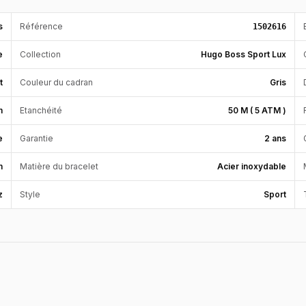
s
Référence
1502616
e
Collection
Hugo Boss Sport Lux
t
Couleur du cadran
Gris
m
Etanchéité
50 M ( 5 ATM )
e
Garantie
2 ans
m
Matière du bracelet
Acier inoxydable
z
Style
Sport