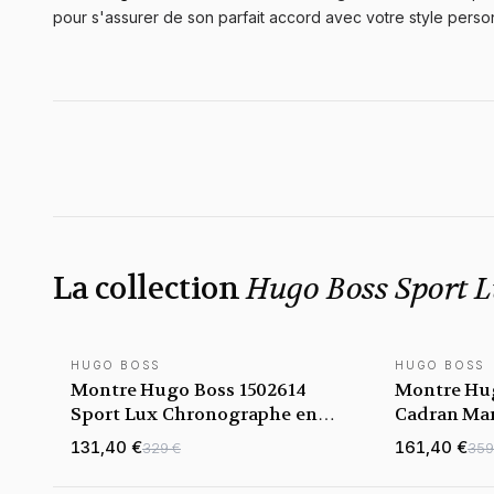
pour s'assurer de son parfait accord avec votre style perso
La collection
Hugo Boss Sport 
HUGO BOSS
HUGO BOSS
Montre Hugo Boss 1502614
Montre Hug
Sport Lux Chronographe en
Cadran Marr
Acier Poli et Cadran Noir
Bicolore
131,40 €
161,40 €
329 €
359