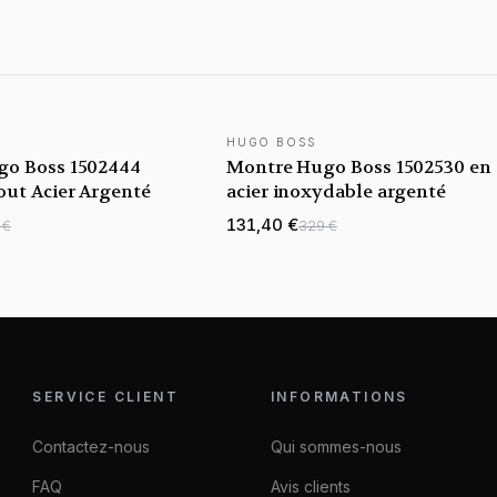
HUGO BOSS
go Boss 1502444
Montre Hugo Boss 1502530 en
out Acier Argenté
acier inoxydable argenté
131,40 €
 €
329 €
SERVICE CLIENT
INFORMATIONS
Contactez-nous
Qui sommes-nous
FAQ
Avis clients