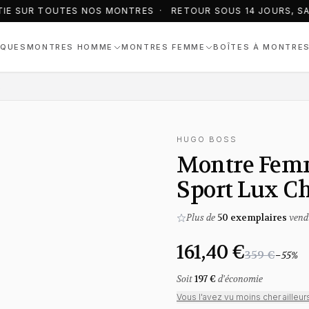
IE SUR TOUTES NOS MONTRES · RETOUR SOUS 14 JOURS, SAN
QUES
MONTRES HOMME
MONTRES FEMME
BOÎTES À MONTRE
r Gris
HUGO BOSS
Montre Femm
Sport Lux C
Plus de
50
exemplaires
vend
161,40 €
359 €
−
55
%
Soit
197 €
d'économie
Vous l'avez vu moins cher ailleur