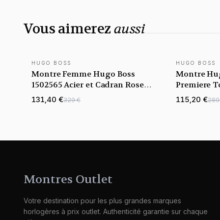
Vous aimerez
aussi
HUGO BOSS
HUGO BOSS
Montre Femme Hugo Boss
Montre Hu
1502565 Acier et Cadran Rose
Premiere T
Corail
131,40 €
115,20 €
329 €
289
Montres Outlet
Votre destination pour les plus grandes marques
horlogères à prix outlet. Authenticité garantie sur chaque