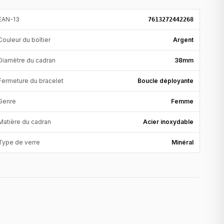
EAN-13
7613272442268
Couleur du boîtier
Argent
Diamètre du cadran
38mm
Fermeture du bracelet
Boucle déployante
Genre
Femme
Matière du cadran
Acier inoxydable
Type de verre
Minéral