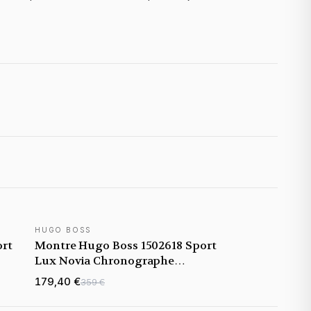
HUGO BOSS
ort
Montre Hugo Boss 1502618 Sport
Lux Novia Chronographe
Bicolore Argent et Or
179,40 €
359 €