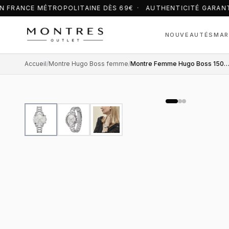
N FRANCE MÉTROPOLITAINE DÈS 69€ · AUTHENTICITÉ GARANT
NOUVEAUTÉS
MAR
Accueil
/
Montre Hugo Boss femme
/
Montre Femme Hugo Boss 1502616 Sport Lux Chronographe Acie