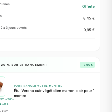
ouvrés
Offerte
s
8,45 €
·
2 à 3 jours
ouvrés
9,95 €
−
20
% SUR LE RANGEMENT
−
7,90 €
POUR RANGER VOTRE MONTRE
Étui Verona cuir végétalien marron clair pour 1
montre
NT −
20
%
1,10 €
EMENT