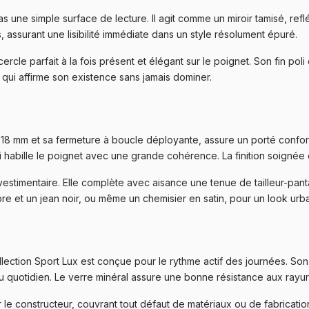
s une simple surface de lecture. Il agit comme un miroir tamisé, refl
, assurant une lisibilité immédiate dans un style résolument épuré.
le parfait à la fois présent et élégant sur le poignet. Son fin poli c
e, qui affirme son existence sans jamais dominer.
 18 mm et sa fermeture à boucle déployante, assure un porté conforta
 qui habille le poignet avec une grande cohérence. La finition soig
n vestimentaire. Elle complète avec aisance une tenue de tailleur-p
re et un jean noir, ou même un chemisier en satin, pour un look urbai
lection Sport Lux est conçue pour le rythme actif des journées. So
 au quotidien. Le verre minéral assure une bonne résistance aux rayu
 le constructeur, couvrant tout défaut de matériaux ou de fabricatio