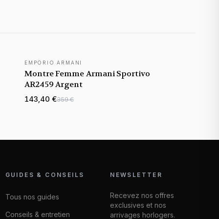
EMPORIO ARMANI
Montre Femme Armani Sportivo
AR2459 Argent
143,40 €
359 €
GUIDES & CONSEILS
NEWSLETTER
Recevez nos offres
Tous nos guides
exclusives et nos
Conseils & entretien
arrivages horlogers.