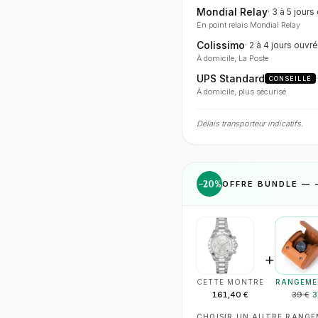
Mondial Relay
·
3 à 5 jours
En point relais Mondial Relay
Colissimo
·
2 à 4 jours
ouvré
À domicile, La Poste
UPS Standard
CONSEILLÉ
À domicile, plus sécurisé
Délais transporteur indicatifs.
−
20
%
OFFRE BUNDLE — 
+
CETTE MONTRE
RANGEME
161,40 €
39 €
3
CHOISIR UN AUTRE RANG