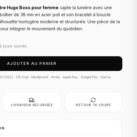
re Hugo Boss pour femme
capte la lumière avec une
boîtier de 38 mm en acier poli et son bracelet à boucle
ilhouette horlogère moderne et structurée. Une pièce de la
pour intégrer le mouvement du quotidien.
2 jours ouvrés
AJOUTER AU PANIER
 PCI-DSS) : CB Visa · Mastercard · Amex · Apple Pay · Google Pay · Klarna
LIVRAISON SÉCURISÉE
RETOUR 14 JOURS
ON