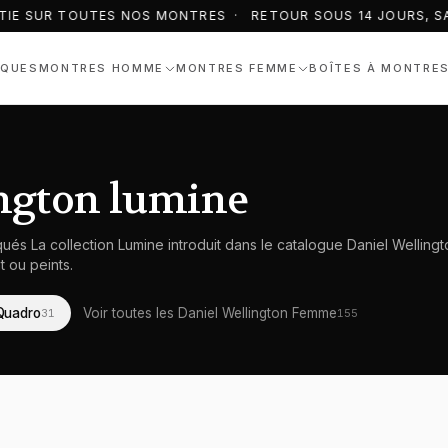
IE SUR TOUTES NOS MONTRES · RETOUR SOUS 14 JOURS, SA
QUES
MONTRES HOMME
MONTRES FEMME
BOÎTES À MONTRE
ngton lumine
qués La collection Lumine introduit dans le catalogue Daniel Welling
t ou peints.
Quadro
Voir toutes les Daniel Wellington Femme
31
155
 Wellington
Montre Daniel Wellington
femme