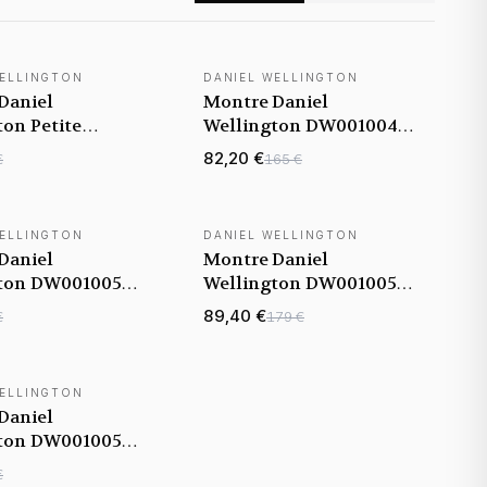
WELLINGTON
DANIEL WELLINGTON
Daniel
Montre Daniel
ton Petite
Wellington DW00100475
ld 32mm
Petite Unitone 36mm
82,20 €
€
165 €
348 en maille
maille milanaise Or
se doré jaune
Jaune
WELLINGTON
DANIEL WELLINGTON
Daniel
Montre Daniel
ton DW00100581
Wellington DW00100579
ulaire Nacre
Quadro Lumine maille
89,40 €
€
179 €
 maille
milanaise Or Rose
se Rose Gold
WELLINGTON
Daniel
ton DW00100527
Rectangulaire
€