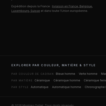
Expédition depuis la France :
livraison en France, Belgique,
Luxembourg, Suisse
et dans toute l'Union européenne.
EXPLORER PAR COULEUR, MATIÈRE & STYLE
Bleue homme
·
Verte homme
·
Ma
PAR COULEUR DE CADRAN
Céramique
·
Céramique homme
·
Céramique fe
PAR MATIÈRE
Automatique
·
Automatique homme
·
Chronographe
PAR STYLE
©
2026
Montres Outlet. Tous droits réservés.