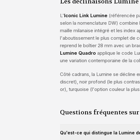
Les déclinaisons Lumine 
L'
Iconic Link Lumine
(référencée pa
selon la nomenclature DW) combine le
maille milanaise intégré et les index
l'aboutissement le plus complet de c
reprend le boîtier 28 mm avec un brac
Lumine Quadro
applique le code Lum
une variation contemporaine de la col
Côté cadrans, la Lumine se décline en
discret), noir profond (le plus contra
or), turquoise (l'option couleur la pl
Questions fréquentes su
Qu'est-ce qui distingue la Lumine de