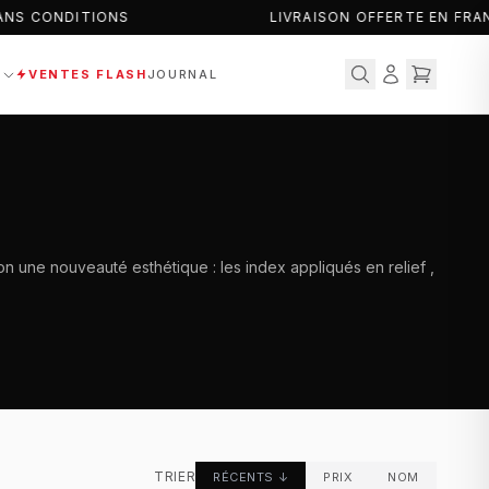
NS CONDITIONS
LIVRAISON OFFERTE EN FRAN
S
VENTES FLASH
JOURNAL
ton une nouveauté esthétique : les index appliqués en relief ,
TRIER
RÉCENTS
↓
PRIX
NOM