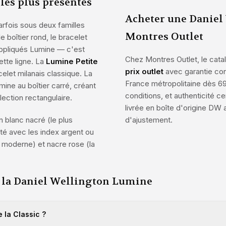
les plus présentes
Acheter une Daniel
rfois sous deux familles
Montres Outlet
 boîtier rond, le bracelet
 appliqués Lumine — c'est
Chez Montres Outlet, le cat
ette ligne. La
Lumine Petite
prix outlet
avec garantie cons
elet milanais classique. La
France métropolitaine dès 69
ine au boîtier carré, créant
conditions, et authenticité ce
lection rectangulaire.
livrée en boîte d'origine DW 
 blanc nacré (le plus
d'ajustement.
sté avec les index argent ou
us moderne) et nacre rose (la
r la Daniel Wellington Lumine
 la Classic ?