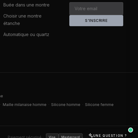
Buée dans une montre
Choisir une montre
S'INSCRIRE
étanche
Automatique ou quartz
me
·
Maille milanaise homme
·
Silicone homme
·
Silicone femme
UNE QUESTION ?
Paiement sécurisé ·
Visa
Mastercard
CB
Amex
Klarna