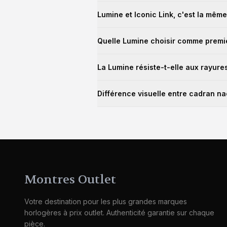
La différence principale tient aux
inde
Lumine et Iconic Link, c'est la mêm
relève la perception visuelle d'un cr
Pas tout à fait.
Iconic Link
désigne la f
Quelle Lumine choisir comme premi
Certaines références cumulent les deux
Pour un usage quotidien polyvalent : l
La Lumine résiste-t-elle aux rayure
poignets 14-16 cm. Pour un look plus m
Le verre minéral bombé Lumine est plus
Différence visuelle entre cadran n
Évitez le contact avec les surfaces du
Le
cadran nacré
joue avec la lumière s
plus précieuse, mais elle peut varier 
Montres Outlet
Votre destination pour les plus grandes marques
horlogères à prix outlet. Authenticité garantie sur chaque
pièce.