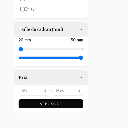
Rectangulaire 
Or
(
3
)
Taille du cadran (mm)
20
mm
50
mm
Prix
€
€
APPLIQUER