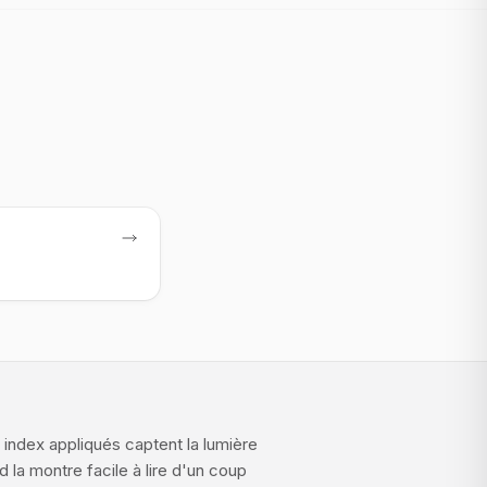
aniel Wellington
femme
s index appliqués captent la lumière
d la montre facile à lire d'un coup