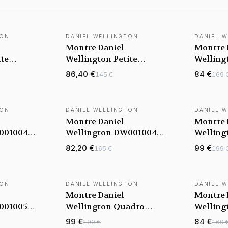
TON
DANIEL WELLINGTON
DANIEL 
BEST-SELLER
Montre Daniel
Montre 
ite
Wellington Petite
Welling
100346
Evergold 28mm
Evergo
86,40 €
84 €
145 €
169 
aise doré
DW00100350 en maille
DW00100
milanaise doré jaune
milanai
TON
DANIEL WELLINGTON
DANIEL 
Montre Daniel
Montre 
00100473
Wellington DW00100474
Welling
Or Jaune
Petite Unitone 32mm en
Rectang
82,20 €
99 €
165 €
199 
maille milanaise Or
Noire et
Jaune
milanai
TON
DANIEL WELLINGTON
DANIEL 
Montre Daniel
Montre 
00100583
Wellington Quadro
Welling
e
Lumine Pressed Piano
Quadro 
99 €
84 €
199 €
169 