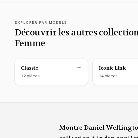
EXPLORER PAR MODÈLE
Découvrir les autres collecti
Femme
Montre Daniel Wellington
femme
Montre Daniel 
fem
Classic
Iconic Link
12
pièce
s
14
pièce
s
Montre Daniel Wellingto