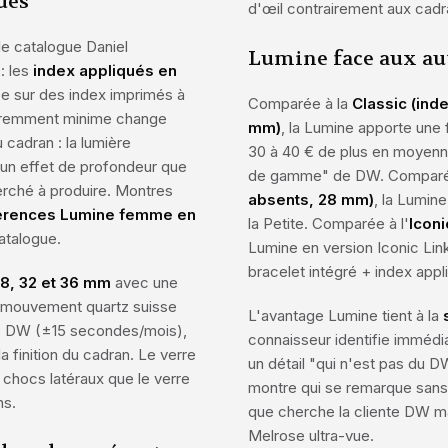
ués
d'œil contrairement aux cad
le catalogue Daniel
Lumine face aux au
: les
index appliqués en
se sur des index imprimés à
Comparée à la
Classic (ind
paremment minime change
mm)
, la Lumine apporte une 
 cadran : la lumière
30 à 40 € de plus en moyenne
 un effet de profondeur que
de gamme" de DW. Comparé
herché à produire. Montres
absents, 28 mm)
, la Lumin
férences Lumine femme en
la Petite. Comparée à l'
Iconi
atalogue.
Lumine en version Iconic Lin
bracelet intégré + index appl
28, 32 et 36 mm
avec une
 mouvement quartz suisse
L'avantage Lumine tient à la
ons DW (±15 secondes/mois),
connaisseur identifie imméd
a finition du cadran. Le verre
un détail "qui n'est pas du
 chocs latéraux que le verre
montre qui se remarque sans
ns.
que cherche la cliente DW mat
Melrose ultra-vue.