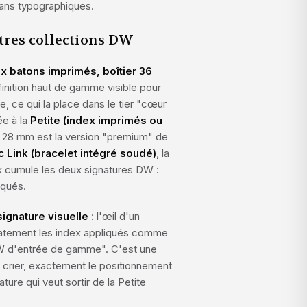
rans typographiques.
tres collections DW
ex batons imprimés, boîtier 36
finition haut de gamme visible pour
, ce qui la place dans le tier "cœur
e à la
Petite (index imprimés ou
e 28 mm est la version "premium" de
c Link (bracelet intégré soudé)
, la
k cumule les deux signatures DW :
iqués.
signature visuelle
: l'œil d'un
iatement les index appliqués comme
 DW d'entrée de gamme". C'est une
 crier, exactement le positionnement
ure qui veut sortir de la Petite