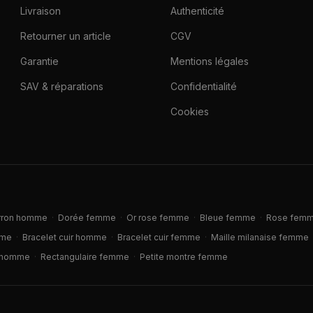
Livraison
Authenticité
Retourner un article
CGV
Garantie
Mentions légales
SAV & réparations
Confidentialité
Cookies
rron homme
·
Dorée femme
·
Or rose femme
·
Bleue femme
·
Rose fem
mme
·
Bracelet cuir homme
·
Bracelet cuir femme
·
Maille milanaise femme
 homme
·
Rectangulaire femme
·
Petite montre femme