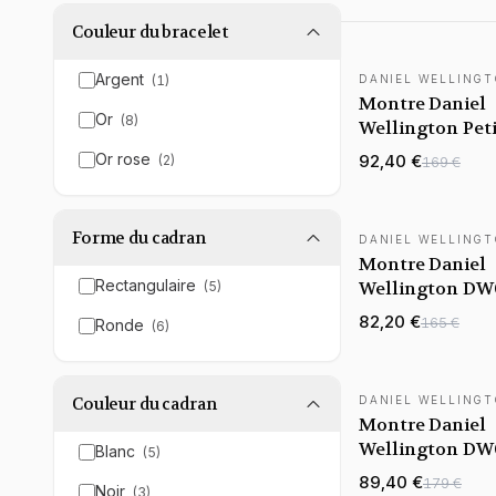
Couleur du bracelet
Argent
(
1
)
DANIEL WELLING
Montre Daniel
Or
(
8
)
Wellington Pet
Evergold DW00
Or rose
92,40 €
(
2
)
169 €
en maille milan
jaune
Forme du cadran
DANIEL WELLING
Montre Daniel
Rectangulaire
Wellington DW
(
5
)
Petite Unitone 
82,20 €
165 €
Ronde
(
6
)
28mm
Couleur du cadran
DANIEL WELLING
Montre Daniel
Wellington DW
Blanc
(
5
)
Quadro Lumin
89,40 €
179 €
Noir
(
3
)