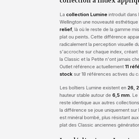
collection à index appliq
La
collection Lumine
introduit dans 
Wellington une nouveauté esthétique 
relief
, là où le reste de la gamme mi
plat ou peints. Cette différence ap
radicalement la perception visuelle du
s'accroche sur chaque index, créant
la Classic et la Petite n'ont jamais c
Outlet référence actuellement
11 ré
stock
sur 18 références actives du c
Les boîtiers Lumine existent en
26, 
hauteur stable autour de
6,5 mm
. Le
reste identique aux autres collecti
la différence se joue uniquement sur l
est minéral bombé, plus résistant aux
plat des Classic anciennes génératio