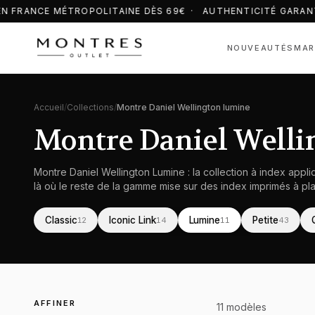
N FRANCE MÉTROPOLITAINE DÈS 69€ · AUTHENTICITÉ GARANT
NOUVEAUTÉS
MAR
Accueil
/
Collections
/
Montre Daniel Wellington lumine
Montre Daniel Welli
Montre Daniel Wellington Lumine : la collection à index appli
là où le reste de la gamme mise sur des index imprimés à pla
Classic
Iconic Link
Lumine
Petite
12
14
11
43
Montre Daniel Wellington
femme
Montre Daniel Wellington
femme
Montre Daniel
femme
AFFINER
11
modèle
s