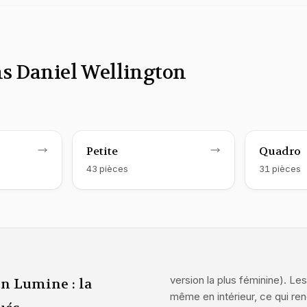
ons Daniel Wellington
Wellington
me
Montre Daniel Wellington
femme
Montre D
Petite
Quadro
43
pièce
s
31
pièce
s
version la plus féminine). Le
n Lumine : la
même en intérieur, ce qui ren