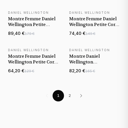
rose nacre
noir nacre
DANIEL WELLINGTON
DANIEL WELLINGTON
Montre Femme Daniel
Montre Femme Daniel
Wellington Petite
Wellington Petite Coral
Melrose Pearl 32mm
32mm DW00100515
89,40 €
74,40 €
179 €
149 €
DW00100516 cadran
cadran rose nacre
rose nacre
DANIEL WELLINGTON
DANIEL WELLINGTON
Montre Femme Daniel
Montre Daniel
Wellington Petite Coral
Wellington
28mm DW00100512
DW00100473 Petite
64,20 €
82,20 €
129 €
165 €
cadran rose nacre
Unitone Or Jaune
28mm
1
2