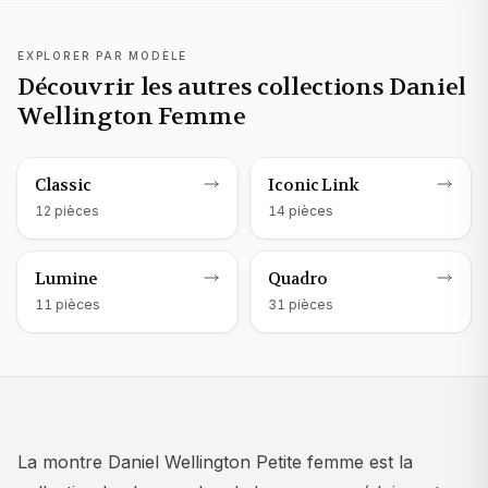
EXPLORER PAR MODÈLE
Découvrir les autres collections Daniel
Wellington Femme
Montre Daniel Wellington
femme
Montre Daniel Wellington
femme
Classic
Iconic Link
12
pièce
s
14
pièce
s
Montre Daniel Wellington
femme
Montre Daniel Wellington
femme
Lumine
Quadro
11
pièce
s
31
pièce
s
La montre Daniel Wellington Petite femme est la