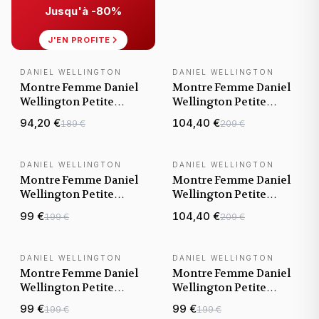
DW00100472 cadran or
Jusqu'à -80%
rose
J'EN PROFITE
DANIEL WELLINGTON
DANIEL WELLINGTON
Montre Femme Daniel
Montre Femme Daniel
Wellington Petite
Wellington Petite
Emerald 36mm
Lumine 5-Link Melrose
94,20 €
104,40 €
189 €
209 €
DW00100481 cadran
DW00100617 cadran
vert
rose nacre
DANIEL WELLINGTON
DANIEL WELLINGTON
Montre Femme Daniel
Montre Femme Daniel
Wellington Petite
Wellington Petite
Lumine 5-link Two-tone
Lumine 5-Link Melrose
99 €
104,40 €
199 €
209 €
DW00100616 cadran
DW00100613 cadran
blanc
blanc nacre
DANIEL WELLINGTON
DANIEL WELLINGTON
Montre Femme Daniel
Montre Femme Daniel
Wellington Petite
Wellington Petite
Lumine Bezel Melrose
Lumine 5-Link Melrose
99 €
99 €
199 €
199 €
DW00100663 cadran
DW00100660 cadran