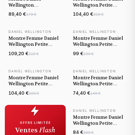
Wellington
Wellington Petite
DW00100202 Petite
Lumine Bezel 5-Link
89,40 €
104,40 €
179 €
209 €
Ashfield maille
Melrose DW00100666
milanaise Noire
cadran blanc
DANIEL WELLINGTON
DANIEL WELLINGTON
Montre Femme Daniel
Montre Femme Daniel
Wellington Petite
Wellington Petite
Lumine Bezel 5-Link
Lumine Bezel Sterling
109,20 €
99 €
219 €
199 €
Two-Tone DW00100665
DW00100661 cadran
cadran blanc nacre
noir nacre
DANIEL WELLINGTON
DANIEL WELLINGTON
Montre Femme Daniel
Montre Femme Daniel
Wellington Petite
Wellington Petite
Lumine Bezel
Rouge 28mm
104,40 €
74,40 €
209 €
149 €
DW00100673 cadran
DW00100511 cadran
blanc nacre
rose nacre
DANIEL WELLINGTON
Montre Femme Daniel
Wellington Petite
OFFRE LIMITÉE
Ventes
Flash
Unitone 36mm
84 €
169 €