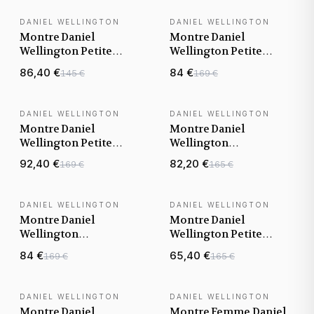
DANIEL WELLINGTON
DANIEL WELLINGTON
BEST-SELLER
Montre Daniel
Montre Daniel
Wellington Petite
Wellington Petite
Evergold 28mm
Evergold 32mm
86,40 €
84 €
145 €
169 €
DW00100350 en maille
DW00100348 en maille
milanaise doré jaune
milanaise doré jaune
DANIEL WELLINGTON
DANIEL WELLINGTON
Montre Daniel
Montre Daniel
Wellington Petite
Wellington
Evergold DW00100346
DW00100475 Petite
92,40 €
82,20 €
169 €
165 €
en maille milanaise
Unitone 36mm maille
doré jaune
milanaise Or Jaune
DANIEL WELLINGTON
DANIEL WELLINGTON
VENTE FLASH
Montre Daniel
Montre Daniel
Wellington
Wellington Petite
DW00100306 Classic
Sterling DW00100164
84 €
65,40 €
169 €
165 €
Petite Sterling 36mm
maille milanaise
maille milanaise
Argenté
Argentée
DANIEL WELLINGTON
DANIEL WELLINGTON
Montre Daniel
Montre Femme Daniel