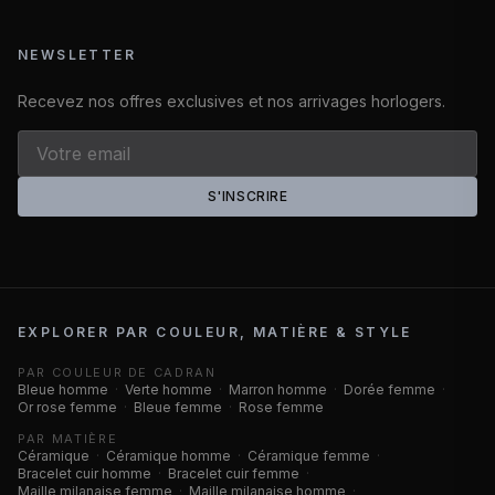
NEWSLETTER
Recevez nos offres exclusives et nos arrivages horlogers.
S'INSCRIRE
EXPLORER PAR COULEUR, MATIÈRE & STYLE
PAR COULEUR DE CADRAN
Bleue homme
·
Verte homme
·
Marron homme
·
Dorée femme
·
Or rose femme
·
Bleue femme
·
Rose femme
PAR MATIÈRE
Céramique
·
Céramique homme
·
Céramique femme
·
Bracelet cuir homme
·
Bracelet cuir femme
·
Maille milanaise femme
·
Maille milanaise homme
·