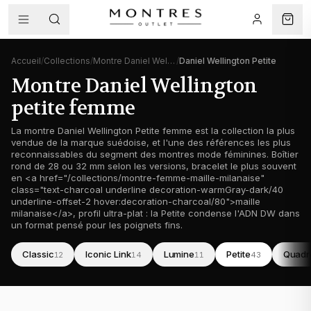
Accueil
/
Collections
/
Montre Daniel Wellington femme
/
Daniel Wellington Petite
Montre Daniel Wellington
petite femme
La montre Daniel Wellington Petite femme est la collection la plus
vendue de la marque suédoise, et l'une des références les plus
reconnaissables du segment des montres mode féminines. Boîtier
rond de 28 ou 32 mm selon les versions, bracelet le plus souvent
en <a href="/collections/montre-femme-maille-milanaise"
class="text-charcoal underline decoration-warmGray-dark/40
underline-offset-2 hover:decoration-charcoal/80">maille
milanaise</a>, profil ultra-plat : la Petite condense l'ADN DW dans
un format pensé pour les poignets fins.
Classic
Iconic Link
Lumine
Petite
Quadr
12
14
11
43
Montre Daniel Wellington
femme
Montre Daniel Wellington
femme
Montre Daniel Wellington
femme
Montre
femm