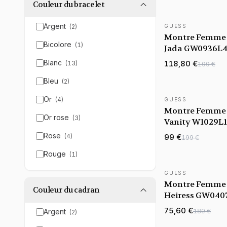
Couleur du bracelet
Argent
(
2
)
GUESS
NOUVEAUTÉ
Montre Femme
Bicolore
(
1
)
Jada GW0936L4
blanc bracelet a
Blanc
118,80 €
(
13
)
199 €
Bleu
(
2
)
Or
(
4
)
GUESS
Montre Femme
Or rose
(
3
)
Vanity W1029L1 
carré acier arg
Rose
(
4
)
99 €
199 €
cadran blanc
Rouge
(
1
)
GUESS
Montre Femme
Couleur du cadran
Heiress GW040
bracelet blanc 
75,60 €
189 €
Argent
(
2
)
silicone boitier