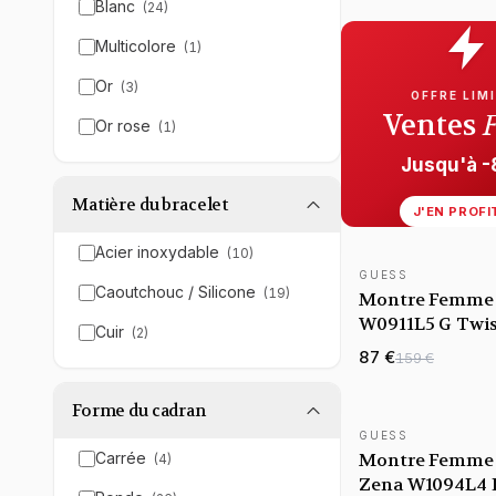
strass
Blanc
(
24
)
Multicolore
(
1
)
Or
(
3
)
OFFRE LIM
Ventes
Or rose
(
1
)
Jusqu'à 
Matière du bracelet
J'EN PROFI
Acier inoxydable
(
10
)
GUESS
Caoutchouc / Silicone
(
19
)
Montre Femme
W0911L5 G Twis
Cuir
(
2
)
Silicone Blanc 
87 €
159 €
Cristaux Dorés
Forme du cadran
GUESS
Carrée
Montre Femme
(
4
)
Zena W1094L4 B