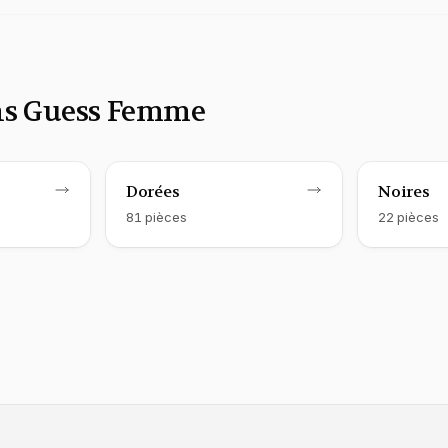
ons Guess Femme
Montre Guess
femme
Montre 
f
Dorées
Noires
81
pièce
s
22
pièce
s