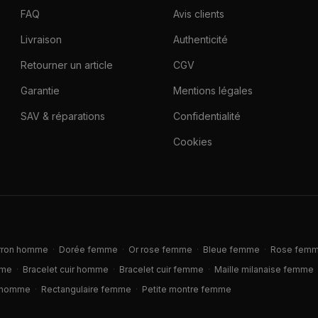
FAQ
Avis clients
Livraison
Authenticité
Retourner un article
CGV
Garantie
Mentions légales
SAV & réparations
Confidentialité
Cookies
rron homme
·
Dorée femme
·
Or rose femme
·
Bleue femme
·
Rose fem
mme
·
Bracelet cuir homme
·
Bracelet cuir femme
·
Maille milanaise femme
 homme
·
Rectangulaire femme
·
Petite montre femme