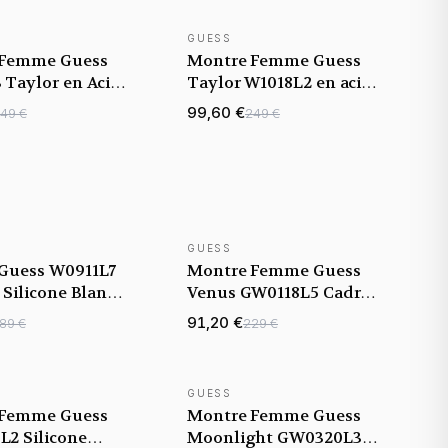
GUESS
 Femme Guess
Montre Femme Guess
 Taylor en Acier
Taylor W1018L2 en acier
d et Cristaux
doré
99,60 €
49 €
249 €
GUESS
Guess W0911L7
Montre Femme Guess
 Silicone Blanc
Venus GW0118L5 Cadran
an Doré
Blanc Cristaux et
91,20 €
89 €
229 €
Silicone Blanc
GUESS
 Femme Guess
Montre Femme Guess
2 Silicone
Moonlight GW0320L3