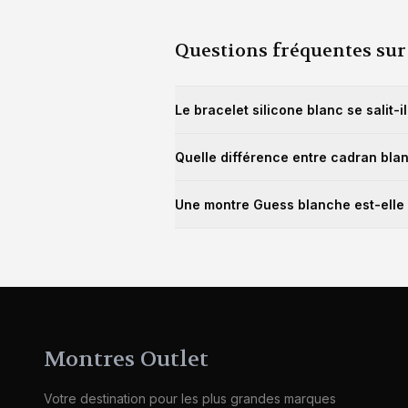
Questions fréquentes sur
Le bracelet silicone blanc se salit-il
Le
silicone blanc
peut marquer avec le
Quelle différence entre cadran blan
traces. Le silicone résiste bien à l'eau
Le
cadran blanc
est uni et mat, tandi
Une montre Guess blanche est-elle 
une dimension plus précieuse et habillé
Parfaitement. Le
blanc
est la couleur e
aux éclaboussures, idéals pour la plag
Montres Outlet
Votre destination pour les plus grandes marques