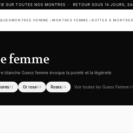
IE SUR TOUTES NOS MONTRES · RETOUR SOUS 14 JOURS, SAN
QUES
MONTRES HOMME
MONTRES FEMME
BOÎTES À MONTRE
he femme
re blanche Guess femme évoque la pureté et la légèreté.
oires
Or rose
Roses
Voir toutes les Guess Femme
22
63
13
2
ontre Guess
emme
Montre Guess
femme
Montre Guess
femme