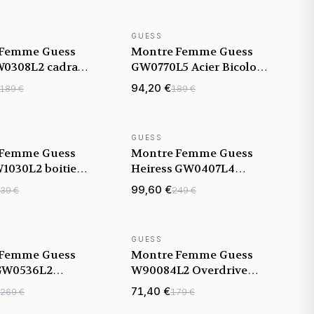
GUESS
TÉ
 Femme Guess
Montre Femme Guess
0308L2 cadran
GW0770L5 Acier Bicolore
acelet acier
Argent et Rose Gold
94,20 €
189 €
189 €
Cadran Guilloché
GUESS
 Femme Guess
Montre Femme Guess
W1030L2 boitier
Heiress GW0407L4
ier doré orné de
bracelet silicone blanc
99,60 €
39 €
249 €
boitier orné de cristaux
multicolores
GUESS
 Femme Guess
Montre Femme Guess
GW0536L2
W90084L2 Overdrive
 silicone blanc
Fuschia à Bracelet
71,40 €
269 €
179 €
doré orné de
Résine