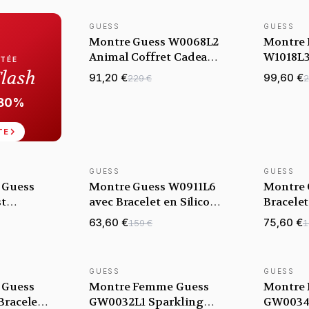
strass
strass
GUESS
GUESS
Montre Guess W0068L2
Montre
Animal Coffret Cadeau
W1018L3
ITÉE
avec 3 bracelets
Rose Gol
Flash
91,20 €
99,60 €
229 €
2
-80%
TE
GUESS
GUESS
 Guess
Montre Guess W0911L6
Montre 
t
avec Bracelet en Silicone
Bracelet
et Logo
Bleu
et Cadr
63,60 €
75,60 €
159 €
1
GUESS
GUESS
 Guess
Montre Femme Guess
Montre
racelet
GW0032L1 Sparkling
GW0034L