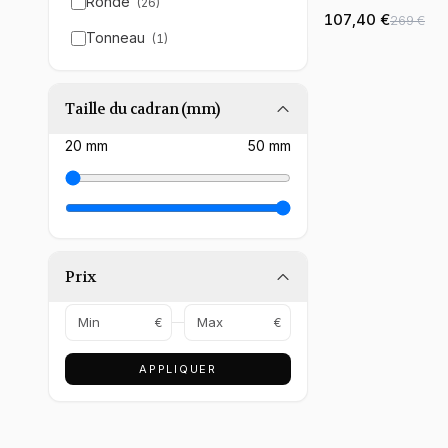
Ronde
(
26
)
Silicone Rose et
107,40 €
269 €
Bicolore
Tonneau
(
1
)
Taille du cadran (mm)
20
mm
50
mm
Prix
€
€
APPLIQUER