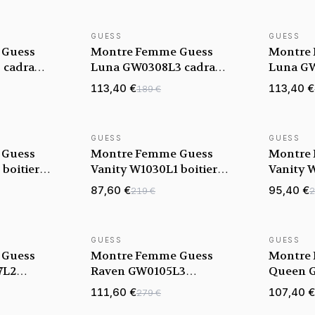
GUESS
GUESS
NOUVEAUTÉ
NOUVEAU
 Guess
Montre Femme Guess
Montre
 cadran
Luna GW0308L3 cadran
Luna GW
cier
blanc bracelet acier
blanc br
113,40 €
113,40 €
189 €
GUESS
GUESS
 Guess
Montre Femme Guess
Montre
boitier
Vanity W1030L1 boitier
Vanity 
enté
carré acier argenté orné
carré ac
87,60 €
95,40 €
219 €
2
de cristaux
cristaux
GUESS
GUESS
 Guess
Montre Femme Guess
Montre
7L2
Raven GW0105L3
Queen 
en
bracelet silicone blanc
bracelet
111,60 €
107,40 €
279 €
 orné de
boitier or rose orné de
boitier 