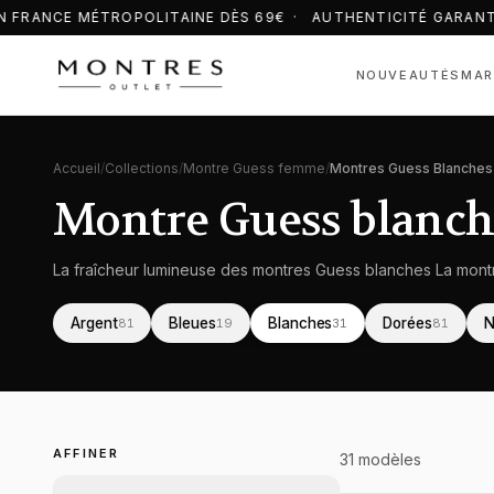
 FRANCE MÉTROPOLITAINE DÈS 69€ · AUTHENTICITÉ GARANT
NOUVEAUTÉS
MAR
Accueil
/
Collections
/
Montre Guess femme
/
Montres Guess Blanches
Montre Guess blanc
La fraîcheur lumineuse des montres Guess blanches La mont
Argent
Bleues
Blanches
Dorées
N
81
19
31
81
Montre Guess
femme
Montre Guess
femme
Montre Guess
femme
M
f
AFFINER
31
modèle
s