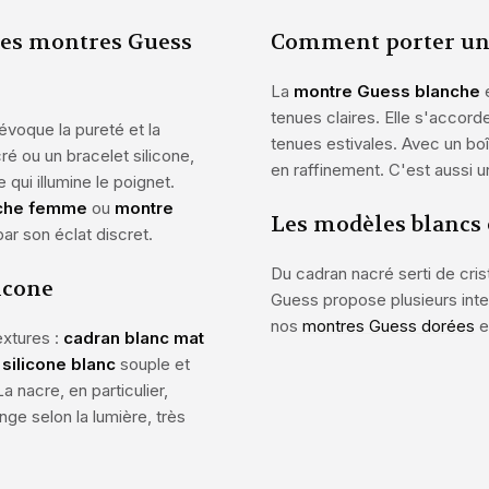
des montres Guess
Comment porter un
La
montre Guess blanche
e
tenues claires. Elle s'accord
évoque la pureté et la
tenues estivales. Avec un boî
ré ou un bracelet silicone,
en raffinement. C'est aussi 
 qui illumine le poignet.
nche femme
ou
montre
Les modèles blancs 
 par son éclat discret.
Du cadran nacré serti de cris
icone
Guess propose plusieurs inte
nos
montres Guess dorées
e
extures :
cadran blanc mat
 silicone blanc
souple et
La nacre, en particulier,
ge selon la lumière, très