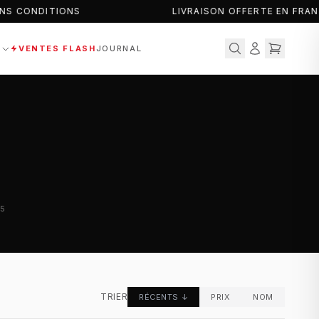
S CONDITIONS
LIVRAISON OFFERTE EN FRAN
S
VENTES FLASH
JOURNAL
35
TRIER
RÉCENTS
↓
PRIX
NOM