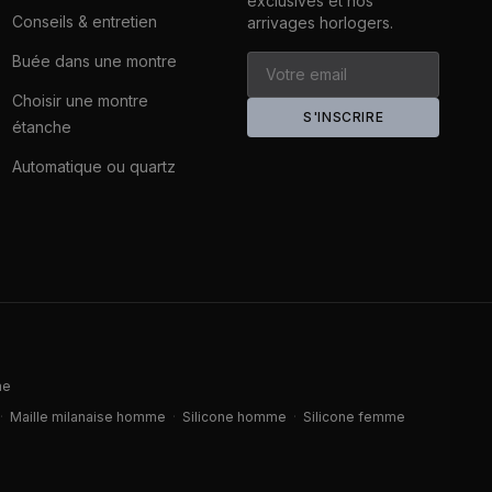
exclusives et nos
Conseils & entretien
arrivages horlogers.
Buée dans une montre
Choisir une montre
S'INSCRIRE
étanche
Automatique ou quartz
me
·
Maille milanaise homme
·
Silicone homme
·
Silicone femme