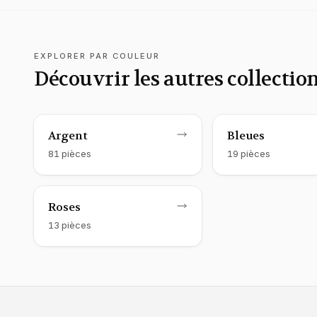
EXPLORER PAR COULEUR
Découvrir les autres collecti
Montre Guess
femme
Montre Guess
femme
Argent
Bleues
81
pièce
s
19
pièce
s
Montre Guess
femme
Roses
13
pièce
s