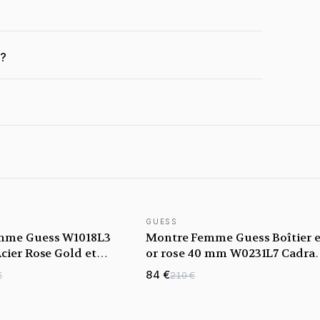
 ?
GUESS
mme Guess W1018L3
Montre Femme Guess Boîtier 
cier Rose Gold et
or rose 40 mm W0231L7 Cadra
noir Bracelet en or rose en acie
84 €
€
210 €
inoxydable Multifonction