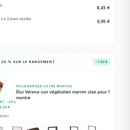
s
8,45 €
·
2 à 3 jours
ouvrés
9,95 €
−
20
% SUR LE RANGEMENT
−
7,80 €
POUR RANGER VOTRE MONTRE
Étui Verona cuir végétalien marron clair pour 1
montre
NT −
20
%
1,20 €
EMENT