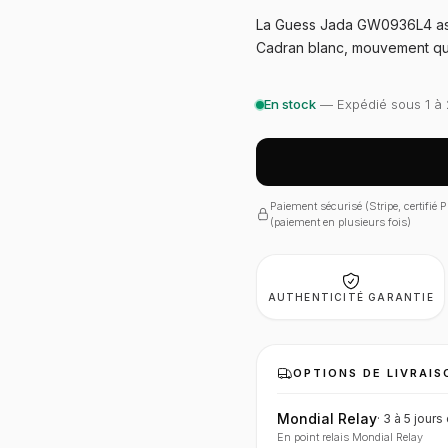
La Guess Jada GW0936L4 asso
Cadran blanc, mouvement qua
En stock
— Expédié sous 1 à 
Paiement sécurisé (Stripe, certifié
(paiement en plusieurs fois)
AUTHENTICITÉ GARANTIE
OPTIONS DE LIVRAIS
Mondial Relay
·
3 à 5 jours
En point relais Mondial Relay