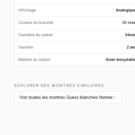
Affichage
Analogiqu
Couleur du bracelet
Or ros
Diamètre du cadran
34m
Garantie
2 an
Matière du cadran
Acier inoxydabl
EXPLORER DES MONTRES SIMILAIRES
Voir toutes les
montres Guess blanches femme