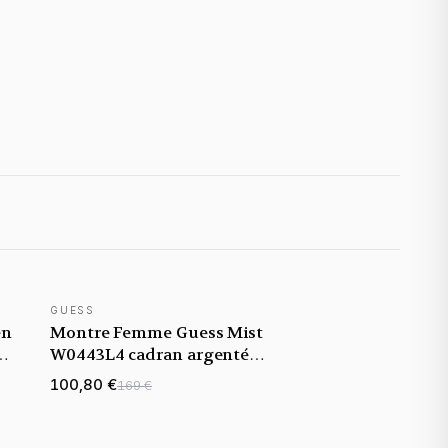
GUESS
NOUVEAUTÉ
en
Montre Femme Guess Mist
n
W0443L4 cadran argenté
r
bracelet acier
100,80 €
169 €