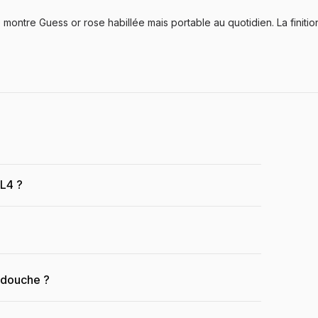
ntre Guess or rose habillée mais portable au quotidien. La finiti
6L4 ?
a douche ?