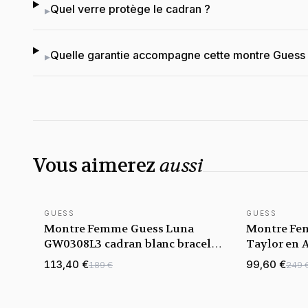
Quel verre protège le cadran ?
▸
Quelle garantie accompagne cette montre Guess
▸
Vous aimerez
aussi
GUESS
GUESS
NOUVEAUTÉ
Montre Femme Guess Luna
Montre Fe
GW0308L3 cadran blanc bracelet
Taylor en A
acier
Cristaux
113,40 €
99,60 €
189 €
249 