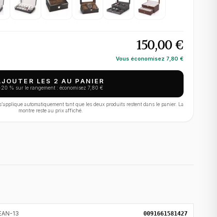
150,00 €
Vous économisez
7,80 €
AJOUTER LES 2 AU PANIER
−
20
% sur le rangement : économisez
7,80 €
applique automatiquement tant que les deux produits restent dans le panier. La
montre reste au prix affiché.
EAN-13
0091661581427