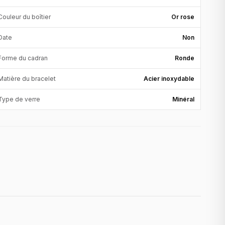
Couleur du boîtier
Or rose
Date
Non
Forme du cadran
Ronde
Matière du bracelet
Acier inoxydable
Type de verre
Minéral