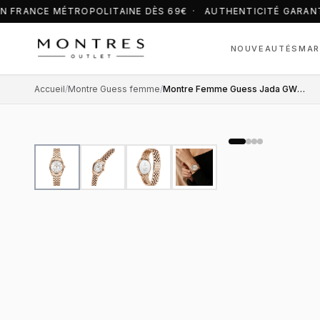
N FRANCE MÉTROPOLITAINE DÈS 69€ · AUTHENTICITÉ GARANT
NOUVEAUTÉS
MAR
Accueil
/
Montre Guess femme
/
Montre Femme Guess Jada GW0936L4 cadran blanc bracelet acier