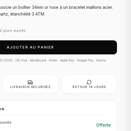
cie un boîtier 34mm or rose à un bracelet maillons acier.
rtz, étanchéité 3 ATM.
2 jours ouvrés
AJOUTER AU PANIER
 PCI-DSS) : CB Visa · Mastercard · Amex · Apple Pay · Google Pay · Klarna
LIVRAISON SÉCURISÉE
RETOUR 14 JOURS
ON
ouvrés
Offerte