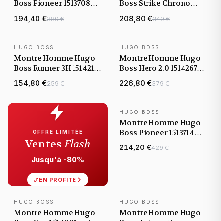
Boss Pioneer 1513708
Boss Strike Chrono
argentée bracelet cuir
1514291 cadran noir
194,40 €
208,80 €
389 €
349 €
bracelet acier noir
HUGO BOSS
HUGO BOSS
NOUVEAUTÉ
NOUVEAUTÉ
Montre Homme Hugo
Montre Homme Hugo
Boss Runner 3H 1514210
Boss Hero 2.0 1514267
argentée bracelet
argentée bracelet
154,80 €
226,80 €
259 €
379 €
maillons acier
maillons acier
HUGO BOSS
NOUVEAUTÉ
Montre Homme Hugo
Boss Pioneer 1513714
OFFRE LIMITÉE
Ventes
Flash
noire bracelet Maillons
214,20 €
429 €
acier inoxydable
Jusqu'à -80%
J'EN PROFITE
HUGO BOSS
HUGO BOSS
NOUVEAUTÉ
NOUVEAUTÉ
Montre Homme Hugo
Montre Homme Hugo