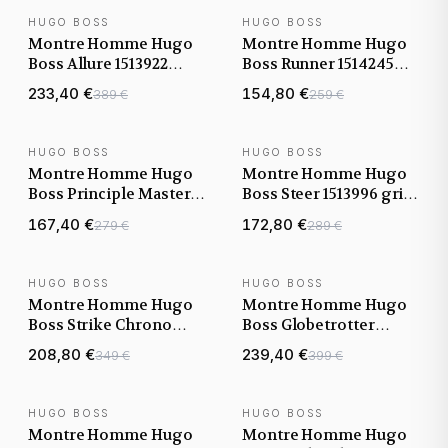
HUGO BOSS
HUGO BOSS
NOUVEAUTÉ
NOUVEAUTÉ
Montre Homme Hugo
Montre Homme Hugo
Boss Allure 1513922
Boss Runner 1514245
bicolore argent/noir
noir et bleu bracelet
233,40 €
154,80 €
389 €
259 €
bracelet acier
silicone
HUGO BOSS
HUGO BOSS
NOUVEAUTÉ
NOUVEAUTÉ
Montre Homme Hugo
Montre Homme Hugo
Boss Principle Master
Boss Steer 1513996 gris
1514274 noire bracelet
argenté bracelet
167,40 €
172,80 €
279 €
289 €
maillons acier
maillons acier
HUGO BOSS
HUGO BOSS
NOUVEAUTÉ
NOUVEAUTÉ
Montre Homme Hugo
Montre Homme Hugo
Boss Strike Chrono
Boss Globetrotter
1514290 cadran noir
1513932 bracelet acier
208,80 €
239,40 €
349 €
399 €
bracelet acier
doré
HUGO BOSS
HUGO BOSS
NOUVEAUTÉ
NOUVEAUTÉ
Montre Homme Hugo
Montre Homme Hugo