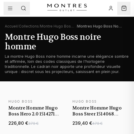
Accueil
/
Collections
/
Montre Hugo Boss homme
/
Montres Hugo Boss Noires
Montre Hugo Boss noire
homme
La montre Hugo Boss noire homme incarne une élégance sombre
et affirmée, loin des codes classiques de l'horlogerie
traditionnelle. Le cadran noir apporte une profondeur visuelle
unique : discret sous les projecteurs, saisissant en plein jour.
HUGO BOSS
HUGO BOSS
NOUVEAUTÉ
NOUVEAUTÉ
Montre Homme Hugo
Montre Homme Hugo
Boss Hero 2.0 1514271
Boss Steer 1514068
noire bracelet mailles
noire bracelet maillons
226,80 €
239,40 €
379 €
479 €
acier inoxydable
acier