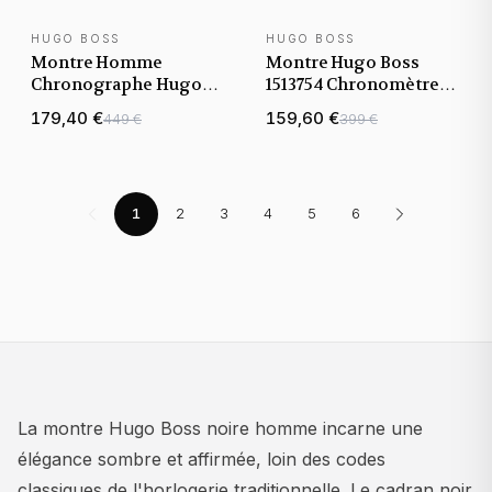
HUGO BOSS
HUGO BOSS
Montre Homme
Montre Hugo Boss
Chronographe Hugo
1513754 Chronomètre
Boss View 1513991
en Acier Noir
179,40 €
159,60 €
449 €
399 €
bracelet acier gris
cadran noir
1
2
3
4
5
6
La montre Hugo Boss noire homme incarne une
élégance sombre et affirmée, loin des codes
classiques de l'horlogerie traditionnelle. Le cadran noir