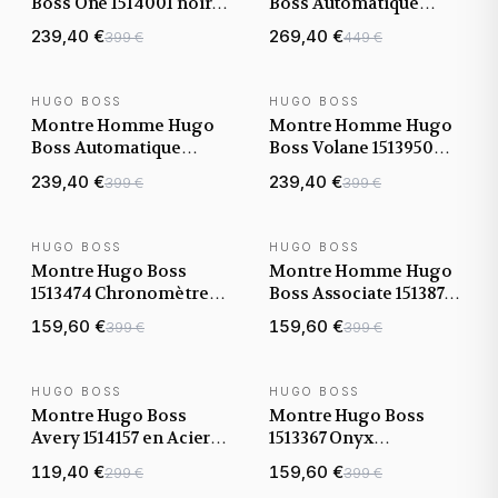
Boss One 1514001 noire
Boss Automatique
bracelet maillons acier
Bossmatic 1514180
239,40 €
269,40 €
399 €
449 €
bicolore bracelet
maillons acier
HUGO BOSS
HUGO BOSS
NOUVEAUTÉ
NOUVEAUTÉ
Montre Homme Hugo
Montre Homme Hugo
Boss Automatique
Boss Volane 1513950
Principle Skeleton
noire bracelet maillons
239,40 €
239,40 €
399 €
399 €
1514255 noire bracelet
acier
maille milanaise noire
HUGO BOSS
HUGO BOSS
Montre Hugo Boss
Montre Homme Hugo
1513474 Chronomètre
Boss Associate 1513871
en Cuir Noir Surpiqué
chronographe cadran
159,60 €
159,60 €
399 €
399 €
noir
HUGO BOSS
HUGO BOSS
Montre Hugo Boss
Montre Hugo Boss
Avery 1514157 en Acier
1513367 Onyx
Argenté avec Cadran
Chronomètre Noir
119,40 €
159,60 €
299 €
399 €
Noir Brossé
Bracelet Cuir