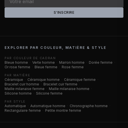
S'INSCRIRE
EXPLORER PAR COULEUR, MATIÈRE & STYLE
PAR COULEUR DE CADRAN
Bleue homme
·
Verte homme
·
Marron homme
·
Dorée femme
·
Or rose femme
·
Bleue femme
·
Rose femme
PAR MATIÈRE
Céramique
·
Céramique homme
·
Céramique femme
·
Bracelet cuir homme
·
Bracelet cuir femme
·
Maille milanaise femme
·
Maille milanaise homme
·
Silicone homme
·
Silicone femme
PAR STYLE
Automatique
·
Automatique homme
·
Chronographe homme
·
Rectangulaire femme
·
Petite montre femme