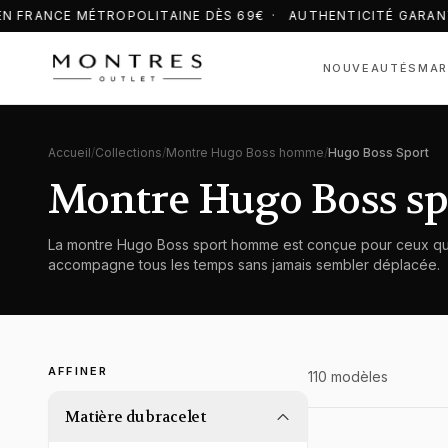
N FRANCE MÉTROPOLITAINE DÈS 69€ · AUTHENTICITÉ GARAN
NOUVEAUTÉS
MAR
Accueil
/
Collections
/
Montre Hugo Boss homme
/
Hugo Boss Sport
Montre Hugo Boss s
La montre Hugo Boss sport homme est conçue pour ceux qui ne 
accompagne tous les temps sans jamais sembler déplacée.
AFFINER
110
modèle
s
Matière du bracelet