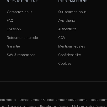
SERVICE CLIENT
INFORMATIONS
Contactez-nous
Qui sommes-nous
FAQ
Avis clients
Livraison
Authenticité
Retourner un article
CGV
Garantie
Mentions légales
SAV & réparations
Confidentialité
Cookies
rron homme
·
Dorée femme
·
Or rose femme
·
Bleue femme
·
Rose fem
mme
·
Bracelet cuir homme
·
Bracelet cuir femme
·
Maille milanaise femme