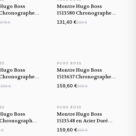
Hugo Boss
Montre Hugo Boss
 Chronographe
1513580 Chronographe
 Perforé Noir
avec Bracelet en Cuir
131,40 €
379 €
329 €
Noir
SS
HUGO BOSS
Hugo Boss
Montre Hugo Boss
 Chronographe
1513637 Chronographe
dran en Émail
Gris Anthracite en Acier
€
159,60 €
399 €
399 €
SS
HUGO BOSS
Hugo Boss
Montre Hugo Boss
 Chronographe
1513548 en Acier Doré
 et Cadran Bleu
Rose et maille milanaise
159,60 €
 €
399 €