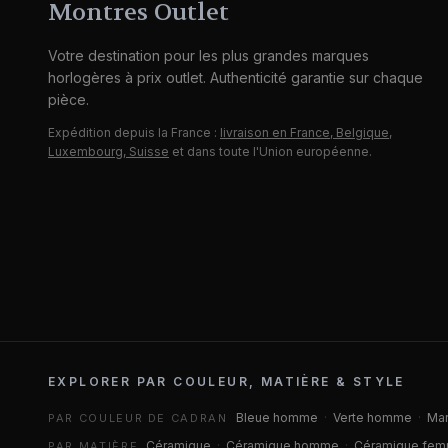
Montres Outlet
Votre destination pour les plus grandes marques
horlogères à prix outlet. Authenticité garantie sur chaque
pièce.
Expédition depuis la France :
livraison en France, Belgique,
Luxembourg, Suisse
et dans toute l'Union européenne.
EXPLORER PAR COULEUR, MATIÈRE & STYLE
Bleue homme
·
Verte homme
·
Ma
PAR COULEUR DE CADRAN
Céramique
·
Céramique homme
·
Céramique fe
PAR MATIÈRE