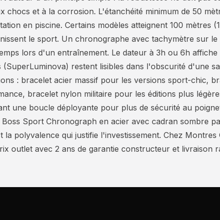
aux chocs et à la corrosion. L'étanchéité minimum de 50 mè
natation en piscine. Certains modèles atteignent 100 mètres (
finissent le sport. Un chronographe avec tachymètre sur le
 temps lors d'un entraînement. Le dateur à 3h ou 6h affiche
s (SuperLuminova) restent lisibles dans l'obscurité d'une s
tions : bracelet acier massif pour les versions sport-chic, 
nce, bracelet nylon militaire pour les éditions plus légères
nt une boucle déployante pour plus de sécurité au poignet.
Un Boss Sport Chronograph en acier avec cadran sombre pa
t la polyvalence qui justifie l'investissement. Chez Montre
 outlet avec 2 ans de garantie constructeur et livraison 