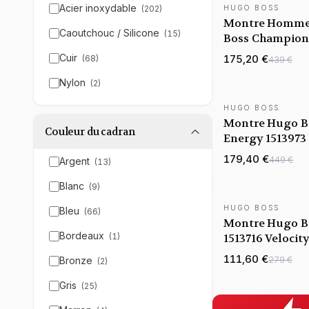
Acier inoxydable
(
202
)
HUGO BOSS
Montre Homme
Caoutchouc / Silicone
(
15
)
Boss Champion 
bracelet acier
Cuir
175,20 €
(
68
)
439 €
Nylon
(
2
)
HUGO BOSS
Montre Hugo B
Couleur du cadran
Energy 1513973 
en acier doré j
179,40 €
449 €
Argent
(
13
)
Blanc
(
9
)
HUGO BOSS
Bleu
(
66
)
Montre Hugo B
Bordeaux
(
1
)
1513716 Velocit
Chronomètre S
111,60 €
279 €
Bronze
(
2
)
Silicone Noir
Gris
(
25
)