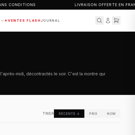
NS CONDITIONS
LIVRAISON OFFERTE EN FRA
S
VENTES FLASH
JOURNAL
après-midi, décontractés le soir. C'est la montre qui
TRIER
RÉCENTS
↓
PRIX
NOM