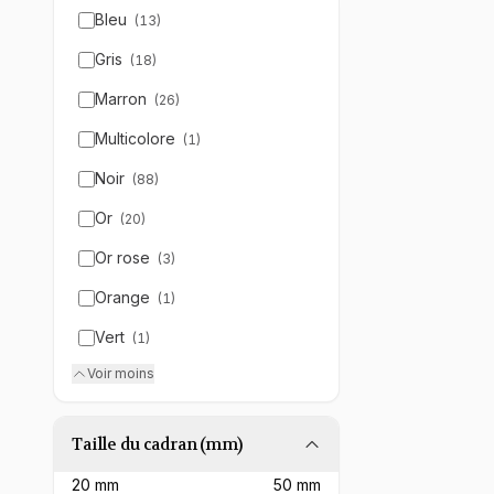
Bleu
(
13
)
Gris
(
18
)
Marron
(
26
)
Multicolore
(
1
)
Noir
(
88
)
Or
(
20
)
Or rose
(
3
)
Orange
(
1
)
Vert
(
1
)
Voir moins
Taille du cadran (mm)
20
mm
50
mm