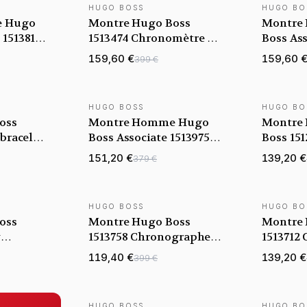
HUGO BOSS
HUGO BO
 Hugo
Montre Hugo Boss
Montre
1513818
1513474 Chronomètre en
Boss Ass
Cuir Noir Surpiqué
chronog
159,60 €
159,60 
399 €
noir
HUGO BOSS
HUGO BO
oss
Montre Homme Hugo
Montre
bracelet
Boss Associate 1513975
Boss 15
aune
chronographe cadran
Chronog
151,20 €
139,20 €
379 €
vert
Bleu
HUGO BOSS
HUGO BO
BEST-SELLER
oss
Montre Hugo Boss
Montre 
y
1513758 Chronographe
1513712
port en
Acier et Cadran Bleu
en Acie
119,40 €
139,20 €
399 €
Nuit
HUGO BOSS
HUGO BO