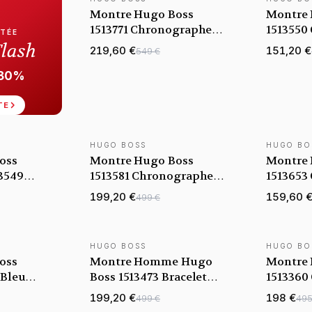
Montre Hugo Boss
Montre 
1513771 Chronographe
1513550
ITÉE
avec Bracelet Silicone
Bracelet
Flash
219,60 €
151,20 €
549 €
Bleu
-80%
TE
HUGO BOSS
HUGO BO
oss
Montre Hugo Boss
Montre 
3549
1513581 Chronographe
1513653
lle
en Acier Noir
avec Ca
199,20 €
159,60 
499 €
Bleu
HUGO BOSS
HUGO BO
oss
Montre Homme Hugo
Montre 
 Bleu
Boss 1513473 Bracelet
1513360
t maille
Bicolore Acier
en Acier
199,20 €
198 €
499 €
495