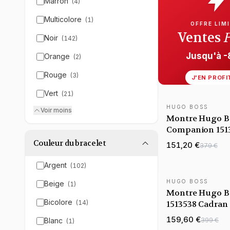
Marron
(
4
)
Multicolore
(
1
)
OFFRE LIM
Ventes
Noir
(
142
)
Jusqu'à 
Orange
(
2
)
Rouge
(
3
)
J'EN PROFI
Vert
(
21
)
HUGO BOSS
Voir moins
Montre Hugo B
Companion 151
bracelet en mai
Couleur du bracelet
151,20 €
379 €
milanaise
Argent
(
102
)
HUGO BOSS
Beige
(
1
)
Montre Hugo B
Bicolore
(
14
)
1513538 Cadran
Nuit et Bracele
159,60 €
399 €
Blanc
(
1
)
milanaise