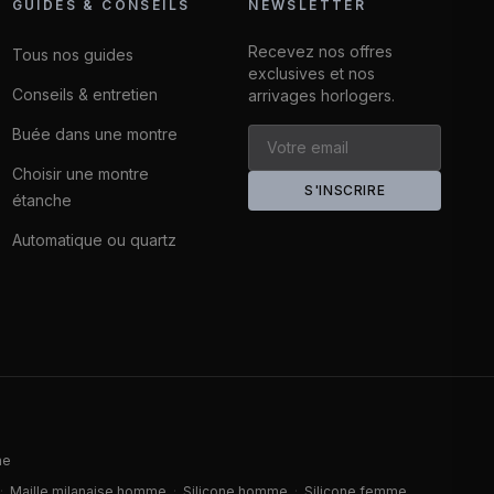
GUIDES & CONSEILS
NEWSLETTER
Recevez nos offres
Tous nos guides
exclusives et nos
Conseils & entretien
arrivages horlogers.
Buée dans une montre
Choisir une montre
S'INSCRIRE
étanche
Automatique ou quartz
me
·
Maille milanaise homme
·
Silicone homme
·
Silicone femme