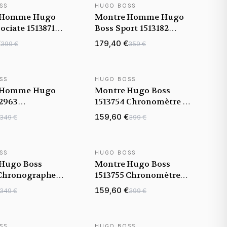
SS
HUGO BOSS
 Homme Hugo
Montre Homme Hugo
ociate 1513871
Boss Sport 1513182
raphe cadran
Bracelet en acier
€
179,40 €
399 €
359 €
inoxydable
SS
HUGO BOSS
 Homme Hugo
Montre Hugo Boss
12963
1513754 Chronomètre en
raphe à Cadran
Acier Noir
159,60 €
349 €
399 €
SS
HUGO BOSS
Hugo Boss
Montre Hugo Boss
 Chronographe
1513755 Chronomètre
r Inoxydable
Sport à Cadran Bleu
159,60 €
349 €
399 €
SS
HUGO BOSS