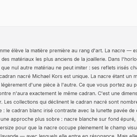
e élève la matière première au rang d'art. La nacre — extr
n des matériaux les plus anciens de la joaillerie. Dans l'horl
ue nul autre matériau ne peut imiter : ses reflets irisés ch
cadran nacré Michael Kors est unique. La nacre étant un m
t légèrement d'une pièce à l'autre. Ce que vous portez au po
ntre n'aura exactement le même cadran. C'est une dimens
r. Les collections qui déclinent le cadran nacré sont nomb
 : le cadran blanc irisé contraste avec la lunette pavée de c
une approche plus sobre : nacre blanche sur fond épuré, 
versize pour que la nacre occupe pleinement le champ visue
e, lavande — avec lesquels elle entre en résonance. Mais el