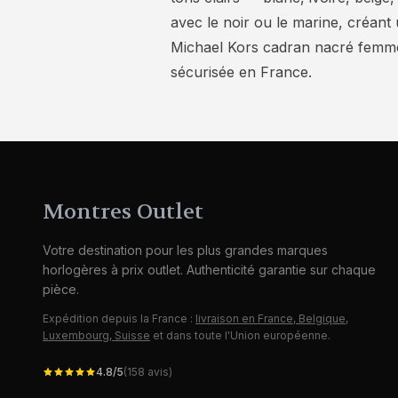
avec le noir ou le marine, créant
Michael Kors cadran nacré femme s
sécurisée en France.
Montres Outlet
Votre destination pour les plus grandes marques
horlogères à prix outlet. Authenticité garantie sur chaque
pièce.
Expédition depuis la France :
livraison en France, Belgique,
Luxembourg, Suisse
et dans toute l'Union européenne.
4.8
/5
(
158
avis)