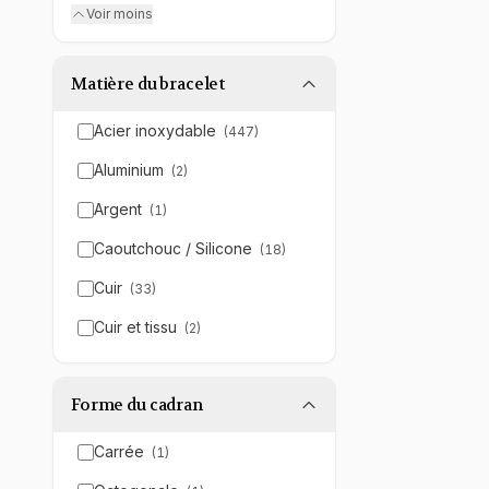
Voir moins
Matière du bracelet
Acier inoxydable
(
447
)
Aluminium
(
2
)
Argent
(
1
)
Caoutchouc / Silicone
(
18
)
Cuir
(
33
)
Cuir et tissu
(
2
)
Forme du cadran
Carrée
(
1
)