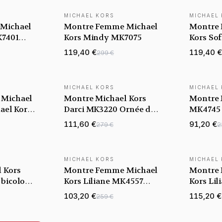
MICHAEL KORS
MICHAEL
Michael
Montre Femme Michael
Montre
K7401
Kors Mindy MK7075
Kors So
r
métal pl
119,40 €
119,40 €
299 €
é
MICHAEL KORS
MICHAEL
Michael
Montre Michael Kors
Montre 
ael Kors
Darci MK3220 Ornée de
MK4745 
brillants bracelet acier
Acier Bi
111,60 €
91,20 €
279 €
2
or rose
Nacré
MICHAEL KORS
MICHAEL
 Kors
Montre Femme Michael
Montre
bicolore
Kors Liliane MK4557
Kors Li
avec
bracelet acier or rose
103,20 €
115,20 €
259 €