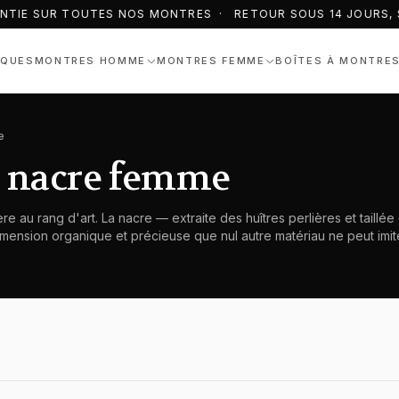
NTIE SUR TOUTES NOS MONTRES · RETOUR SOUS 14 JOURS, S
QUES
MONTRES HOMME
MONTRES FEMME
BOÎTES À MONTRE
e
s nacre femme
 au rang d'art. La nacre — extraite des huîtres perlières et taillée 
dimension organique et précieuse que nul autre matériau ne peut imite