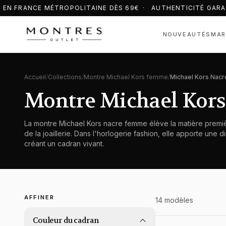
EN FRANCE MÉTROPOLITAINE DÈS 69€ · AUTHENTICITÉ GARA
NOUVEAUTÉS
MAR
Accueil
/
Collections
/
Montre Michael Kors femme
/
Michael Kors Nacr
Montre Michael Kor
La montre Michael Kors nacre femme élève la matière première
de la joaillerie. Dans l'horlogerie fashion, elle apporte une 
créant un cadran vivant.
AFFINER
14
modèle
s
Couleur du cadran