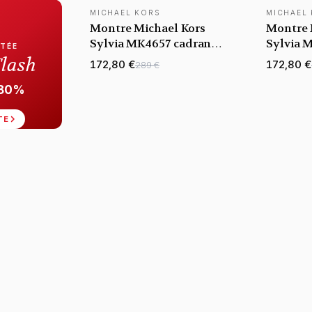
MICHAEL KORS
MICHAEL
Montre Michael Kors
Montre 
Sylvia MK4657 cadran
Sylvia 
ITÉE
en nacre bracelet
en nacre
Flash
172,80 €
172,80 €
289 €
argenté
-80%
TE