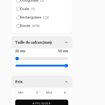
Octogonale
(
1
)
Ovale
(
7
)
Rectangulaire
(
13
)
Ronde
(
476
)
Taille du cadran (mm)
20
mm
50
mm
Prix
€
€
APPLIQUER