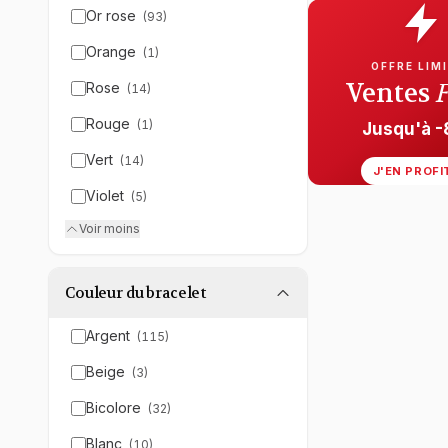
Or rose
(
93
)
Orange
(
1
)
OFFRE LIM
Ventes
Rose
(
14
)
Rouge
(
1
)
Jusqu'à 
Vert
(
14
)
J'EN PROFI
Violet
(
5
)
Voir moins
Couleur du bracelet
Argent
(
115
)
Beige
(
3
)
Bicolore
(
32
)
Blanc
(
10
)