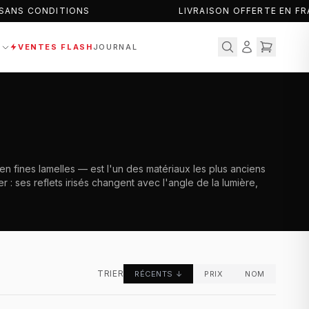
ANS CONDITIONS
LIVRAISON OFFERTE EN FR
S
VENTES FLASH
JOURNAL
en fines lamelles — est l'un des matériaux les plus anciens
r : ses reflets irisés changent avec l'angle de la lumière,
TRIER
RÉCENTS
↓
PRIX
NOM