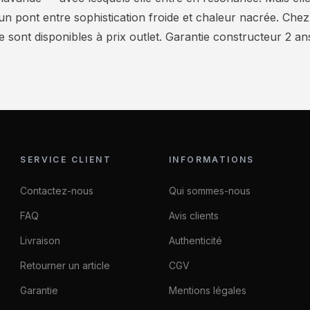
 un pont entre sophistication froide et chaleur nacrée. Che
ont disponibles à prix outlet. Garantie constructeur 2 ans, 
SERVICE CLIENT
INFORMATIONS
Contactez-nous
Qui sommes-nous
FAQ
Avis clients
Livraison
Authenticité
Retourner un article
CGV
Garantie
Mentions légales