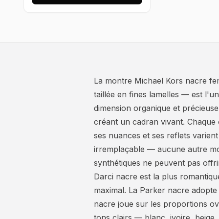
La montre Michael Kors nacre femm
taillée en fines lamelles — est l'u
dimension organique et précieuse q
créant un cadran vivant. Chaque 
ses nuances et ses reflets varien
irremplaçable — aucune autre mo
synthétiques ne peuvent pas offri
Darci nacre est la plus romantique
maximal. La Parker nacre adopte 
nacre joue sur les proportions o
tons clairs — blanc, ivoire, beig