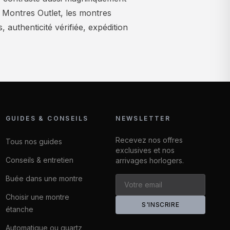
z Montres Outlet, les montres
authenticité vérifiée, expédition
GUIDES & CONSEILS
NEWSLETTER
Recevez nos offres
Tous nos guides
exclusives et nos
Conseils & entretien
arrivages horlogers.
Buée dans une montre
Choisir une montre
S'INSCRIRE
étanche
Automatique ou quartz