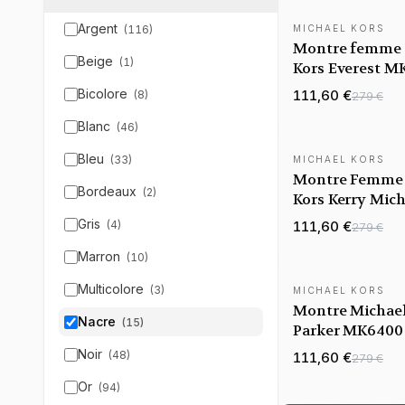
Argent
(
116
)
MICHAEL KORS
Montre femme 
Beige
(
1
)
Kors Everest M
bracelet en acie
Bicolore
111,60 €
(
8
)
279 €
inoxydable dor
Blanc
(
46
)
Bleu
(
33
)
MICHAEL KORS
Montre Femme 
Bordeaux
(
2
)
Kors Kerry Mich
MK3481
Gris
(
4
)
111,60 €
279 €
Marron
(
10
)
Multicolore
(
3
)
MICHAEL KORS
Montre Michael
Nacre
(
15
)
Parker MK6400 
dorée et blanc 
Noir
(
48
)
111,60 €
279 €
cadran nacre
Or
(
94
)