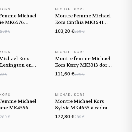
 KORS
MICHAEL KORS
 Femme Michael
Montre Femme Michael
fie MK6576
Kors Cinthia MK3641
aqué or rose
Argent
103,20 €
299 €
259 €
 KORS
MICHAEL KORS
Michael Kors
Montre femme Michael
Lexington en
Kors Kerry MK3313 dorée
colore et Cadran
rose maillons
111,60 €
29 €
279 €
rectangulaires
 KORS
MICHAEL KORS
 Femme Michael
Montre Michael Kors
liane MK4556
Sylvia MK4655 à cadran
en nacre bracelet doré
172,80 €
289 €
289 €