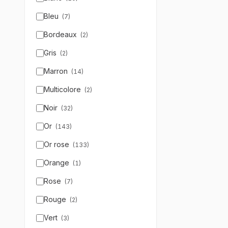
Bleu
(
7
)
Bordeaux
(
2
)
Gris
(
2
)
Marron
(
14
)
Multicolore
(
2
)
Noir
(
32
)
Or
(
143
)
Or rose
(
133
)
Orange
(
1
)
Rose
(
7
)
Rouge
(
2
)
Vert
(
3
)