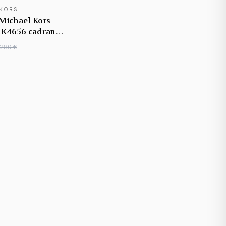
 KORS
Michael Kors
MK4656 cadran
 bracelet or rose
289 €