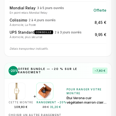
Mondial Relay
·
3 à 5 jours
ouvrés
Offerte
En point relais Mondial Relay
Colissimo
·
2 à 4 jours
ouvrés
8,45 €
À domicile, La Poste
UPS Standard
·
2 à 3 jours
ouvrés
CONSEILLÉ
9,95 €
À domicile, plus sécurisé
Délais transporteur indicatifs.
OFFRE BUNDLE — −
20
% SUR LE
−
20
%
−
7,80 €
RANGEMENT
POUR RANGER VOTRE
MONTRE
+
Étui Verona cuir
végétalien marron clair
CETTE MONTRE
RANGEMENT −
20
%
pour 1 montre
109,80 €
39 €
31,20 €
CHOISIR UN AUTRE RANGEMENT