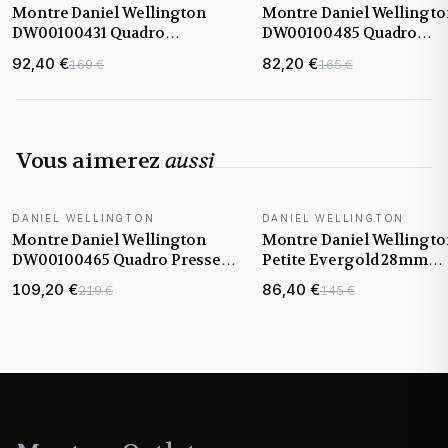
Montre Daniel Wellington
Montre Daniel Wellingto
DW00100431 Quadro
DW00100485 Quadro
Rectangulaire maille
Rectangulaire en Maille 
92,40 €
82,20 €
169 €
165 €
milanaise Or Rose
Gold
Vous aimerez
aussi
DANIEL WELLINGTON
DANIEL WELLINGTON
Montre Daniel Wellington
Montre Daniel Wellingto
DW00100465 Quadro Pressed
Petite Evergold 28mm
Melrose Or Rose et Cadran
DW00100350 en maille
109,20 €
86,40 €
219 €
145 €
Blanc
milanaise doré jaune