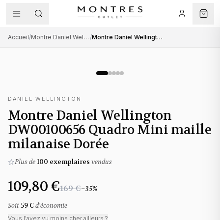
Accueil
/
Montre Daniel Wellington femme
/
Montre Daniel Wellington DW00100656 Quadro Mini maille milanaise Dorée
DANIEL WELLINGTON
Montre Daniel Wellington
DW00100656 Quadro Mini maille
milanaise Dorée
Plus de
100
exemplaires
vendus
109,80 €
169 €
−
35
%
Soit
59 €
d'économie
Vous l'avez vu moins cher ailleurs ?