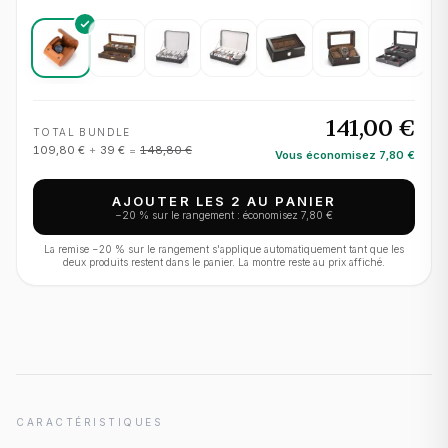
141,00 €
TOTAL BUNDLE
109,80 €
+
39 €
=
148,80 €
Vous économisez
7,80 €
AJOUTER LES 2 AU PANIER
−
20
% sur le rangement : économisez
7,80 €
La remise −
20
% sur le rangement s'applique automatiquement tant que les
deux produits restent dans le panier. La montre reste au prix affiché.
CARACTÉRISTIQUES