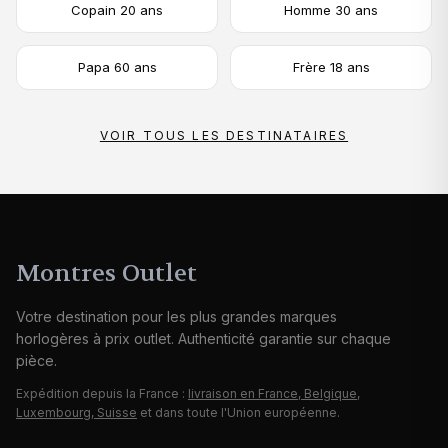
Copain 20 ans
Homme 30 ans
Papa 60 ans
Frère 18 ans
VOIR TOUS LES DESTINATAIRES
Montres Outlet
Votre destination pour les plus grandes marques
horlogères à prix outlet. Authenticité garantie sur chaque
pièce.
Expédition depuis la France :
livraison en France, Belgique,
Luxembourg, Suisse
et dans toute l'Union européenne.