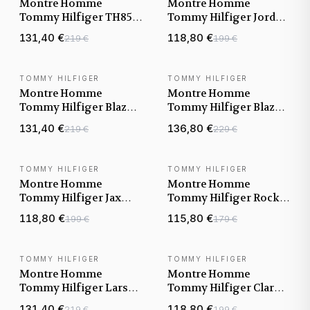
Montre Homme
Montre Homme
Tommy Hilfiger TH85
Tommy Hilfiger Jordan
1792214 cadran argenté
1792095 cadran noir
131,40 €
118,80 €
219 €
199 €
bracelet acier
bracelet maille
milanaise
TOMMY HILFIGER
TOMMY HILFIGER
NOUVEAUTÉ
NOUVEAUTÉ
Montre Homme
Montre Homme
Tommy Hilfiger Blaze
Tommy Hilfiger Blaze
1792028 cadran noir
1792031 cadran bleu
131,40 €
136,80 €
219 €
229 €
bracelet silicone
bracelet acier
TOMMY HILFIGER
TOMMY HILFIGER
NOUVEAUTÉ
NOUVEAUTÉ
Montre Homme
Montre Homme
Tommy Hilfiger Jax
Tommy Hilfiger Rocky
1710657 cadran gris
1792179 cadran bleu
118,80 €
115,80 €
199 €
179 €
bracelet acier
bracelet acier
TOMMY HILFIGER
TOMMY HILFIGER
NOUVEAUTÉ
NOUVEAUTÉ
Montre Homme
Montre Homme
Tommy Hilfiger Larson
Tommy Hilfiger Clark
1791916 cadran noir
1792079 cadran vert
131,40 €
118,80 €
219 €
199 €