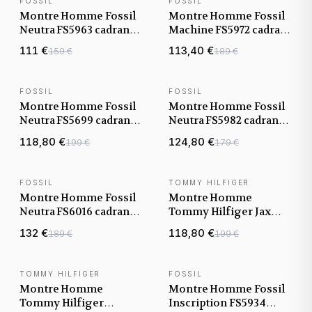
FOSSIL
FOSSIL
NOUVEAUTÉ
NOUVEAUTÉ
Montre Homme Fossil
Montre Homme Fossil
Neutra FS5963 cadran
Machine FS5972 cadran
vert bracelet cuir
noir bracelet cuir
111 €
113,40 €
159 €
189 €
FOSSIL
FOSSIL
NOUVEAUTÉ
NOUVEAUTÉ
Montre Homme Fossil
Montre Homme Fossil
Neutra FS5699 cadran
Neutra FS5982 cadran
noir bracelet maille
doré bracelet cuir
118,80 €
124,80 €
199 €
179 €
milanaise
FOSSIL
TOMMY HILFIGER
NOUVEAUTÉ
NOUVEAUTÉ
Montre Homme Fossil
Montre Homme
Neutra FS6016 cadran
Tommy Hilfiger Jax
bordeaux bracelet cuir
1710658 cadran noir
132 €
118,80 €
189 €
199 €
bracelet acier
TOMMY HILFIGER
FOSSIL
NOUVEAUTÉ
NOUVEAUTÉ
Montre Homme
Montre Homme Fossil
Tommy Hilfiger
Inscription FS5934