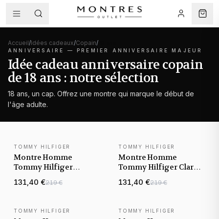
Accueil
/
Idées cadeaux
/
Copain
/
18 ans
ANNIVERSAIRE —
PREMIER ANNIVERSAIRE MAJEUR
Idée cadeau anniversaire copain
de 18 ans : notre sélection
18 ans, un cap. Offrez une montre qui marque le début de
l'âge adulte.
TOMMY HILFIGER
TOMMY HILFIGER
NOUVEAUTÉ
NOUVEAUTÉ
Montre Homme
Montre Homme
Tommy Hilfiger
Tommy Hilfiger Clark
Jameson 1792199 cadran
1792081 cadran noir
131,40 €
131,40 €
219 €
219 €
noir bracelet acier
bracelet acier
TOMMY HILFIGER
TOMMY HILFIGER
NOUVEAUTÉ
NOUVEAUTÉ