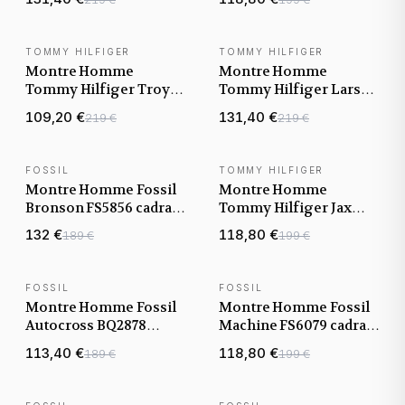
bracelet acier
bracelet acier
TOMMY HILFIGER
TOMMY HILFIGER
NOUVEAUTÉ
NOUVEAUTÉ
Montre Homme
Montre Homme
Tommy Hilfiger Troy
Tommy Hilfiger Larson
1792106 cadran gris
1791918 cadran gris
109,20 €
131,40 €
219 €
219 €
bracelet acier
bracelet acier gris
FOSSIL
TOMMY HILFIGER
NOUVEAUTÉ
NOUVEAUTÉ
Montre Homme Fossil
Montre Homme
Bronson FS5856 cadran
Tommy Hilfiger Jax
vert bracelet cuir
1710654 cadran noir
132 €
118,80 €
189 €
199 €
bracelet cuir
FOSSIL
FOSSIL
NOUVEAUTÉ
NOUVEAUTÉ
Montre Homme Fossil
Montre Homme Fossil
Autocross BQ2878
Machine FS6079 cadran
cadran vert bracelet
vert bracelet acier
113,40 €
118,80 €
189 €
199 €
acier