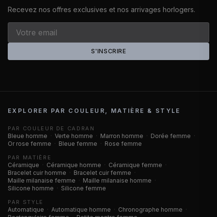
Recevez nos offres exclusives et nos arrivages horlogers.
S'INSCRIRE
EXPLORER PAR COULEUR, MATIÈRE & STYLE
PAR COULEUR DE CADRAN
Bleue homme
·
Verte homme
·
Marron homme
·
Dorée femme
·
Or rose femme
·
Bleue femme
·
Rose femme
PAR MATIÈRE
Céramique
·
Céramique homme
·
Céramique femme
·
Bracelet cuir homme
·
Bracelet cuir femme
·
Maille milanaise femme
·
Maille milanaise homme
·
Silicone homme
·
Silicone femme
PAR STYLE
Automatique
·
Automatique homme
·
Chronographe homme
·