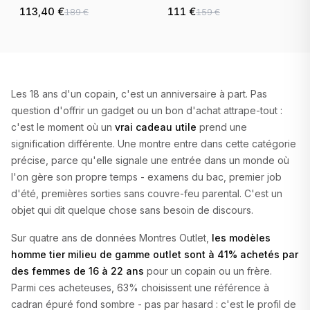
Morgan 1710689 cadran
cadran noir bracelet
113,40 €
111 €
189 €
159 €
gris bracelet acier
cuir
Les 18 ans d'un copain, c'est un anniversaire à part. Pas
question d'offrir un gadget ou un bon d'achat attrape-tout :
c'est le moment où un
vrai cadeau utile
prend une
signification différente. Une montre entre dans cette catégorie
précise, parce qu'elle signale une entrée dans un monde où
l'on gère son propre temps - examens du bac, premier job
d'été, premières sorties sans couvre-feu parental. C'est un
objet qui dit quelque chose sans besoin de discours.
Sur quatre ans de données Montres Outlet,
les modèles
homme tier milieu de gamme outlet sont à 41% achetés par
des femmes de 16 à 22 ans
pour un copain ou un frère.
Parmi ces acheteuses, 63% choisissent une référence à
cadran épuré fond sombre - pas par hasard : c'est le profil de