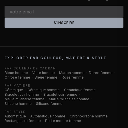
S'INSCRIRE
EXPLORER PAR COULEUR, MATIÈRE & STYLE
PAR COULEUR DE CADRAN
Bleue homme
·
Verte homme
·
Marron homme
·
Dorée femme
·
Or rose femme
·
Bleue femme
·
Rose femme
PAR MATIÈRE
Céramique
·
Céramique homme
·
Céramique femme
·
Bracelet cuir homme
·
Bracelet cuir femme
·
Maille milanaise femme
·
Maille milanaise homme
·
Silicone homme
·
Silicone femme
PAR STYLE
Automatique
·
Automatique homme
·
Chronographe homme
·
Rectangulaire femme
·
Petite montre femme