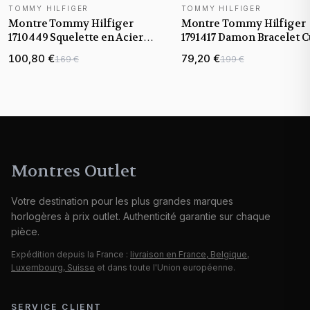
TOMMY HILFIGER
TOMMY HILFIGER
Montre Tommy Hilfiger
Montre Tommy Hilfiger
1710449 Squelette en Acier
1791417 Damon Bracelet C
Doré et Cuir Noir
Noir
100,80 €
79,20 €
169 €
199 €
Montres Outlet
Votre destination pour les plus grandes marques
horlogères à prix outlet. Authenticité garantie sur chaque
pièce.
Expédition depuis la France :
livraison en France, Belgique,
Luxembourg, Suisse
et dans toute l'Union européenne.
SERVICE CLIENT