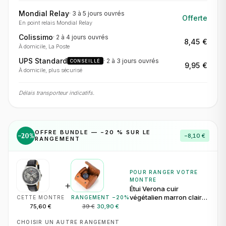
Mondial Relay
·
3 à 5 jours
ouvrés
Offerte
En point relais Mondial Relay
Colissimo
·
2 à 4 jours
ouvrés
8,45 €
À domicile, La Poste
UPS Standard
·
2 à 3 jours
ouvrés
CONSEILLÉ
9,95 €
À domicile, plus sécurisé
Délais transporteur indicatifs.
OFFRE BUNDLE — −
20
% SUR LE
−
20
%
−
8,10 €
RANGEMENT
POUR RANGER VOTRE
MONTRE
+
Étui Verona cuir
végétalien marron clair
CETTE MONTRE
RANGEMENT −
20
%
pour 1 montre
75,60 €
39 €
30,90 €
CHOISIR UN AUTRE RANGEMENT