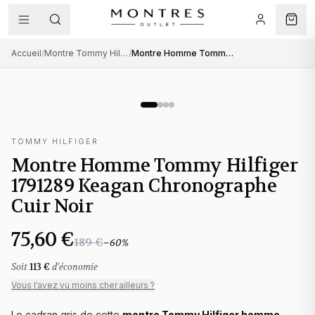
Accueil
/
Montre Tommy Hilfiger homme
/
Montre Homme Tommy Hilfiger 1791289 Keagan Chronographe Cuir Noir
TOMMY HILFIGER
Montre Homme Tommy Hilfiger
1791289 Keagan Chronographe
Cuir Noir
75,60 €
189 €
−
60
%
Soit
113 €
d'économie
Vous l'avez vu moins cher ailleurs ?
Le cadran gris de cette
montre Tommy Hilfiger homme