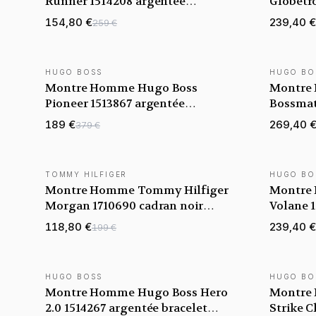
Runner 1514208 argentée
Globetro
bracelet Maillons acier
acier do
154,80 €
239,40 €
259 €
HUGO BOSS
HUGO BO
NOUVEAUTÉ
NOUVEAU
Montre Homme Hugo Boss
Montre
Pioneer 1513867 argentée
Bossmati
bracelet maillons acier
bracelet
189 €
269,40 
379 €
TOMMY HILFIGER
HUGO BO
NOUVEAUTÉ
NOUVEAU
Montre Homme Tommy Hilfiger
Montre
Morgan 1710690 cadran noir
Volane 1
bracelet acier
maillons
118,80 €
239,40 €
199 €
HUGO BOSS
HUGO BO
NOUVEAUTÉ
NOUVEAU
Montre Homme Hugo Boss Hero
Montre
2.0 1514267 argentée bracelet
Strike 