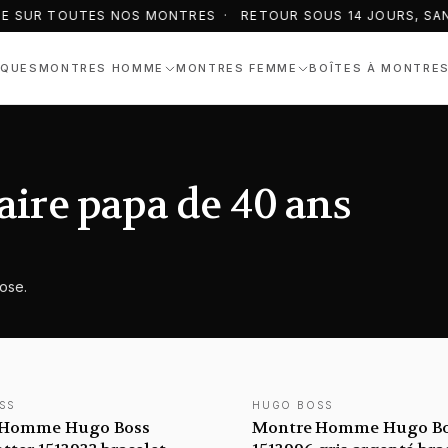
E SUR TOUTES NOS MONTRES · RETOUR SOUS 14 JOURS, SANS
QUES
MONTRES HOMME
MONTRES FEMME
BOÎTES À MONTRE
aire papa de 40 ans
ose.
SS
HUGO BOSS
TÉ
NOUVEAUTÉ
 Homme Hugo Boss
Montre Homme Hugo Bo