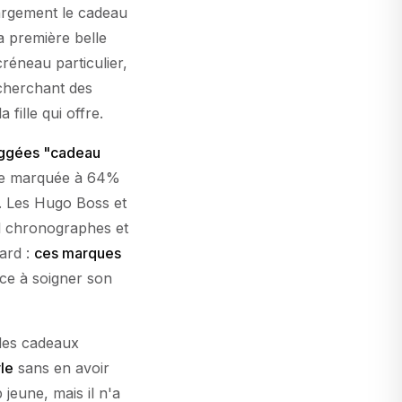
largement le cadeau
la première belle
réneau particulier,
 cherchant des
fille qui offre.
ggées "cadeau
ce marquée à 64%
. Les Hugo Boss et
il chronographes et
sard :
ces marques
e à soigner son
des cadeaux
yle
sans en avoir
jeune, mais il n'a