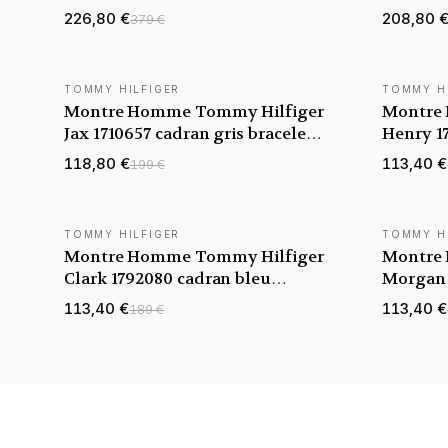
maillons acier
vert bra
226,80 €
208,80 
379 €
TOMMY HILFIGER
TOMMY H
NOUVEAUTÉ
NOUVEAU
Montre Homme Tommy Hilfiger
Montre
Jax 1710657 cadran gris bracelet
Henry 1
acier
bracelet
118,80 €
113,40 €
199 €
TOMMY HILFIGER
TOMMY H
NOUVEAUTÉ
NOUVEAU
Montre Homme Tommy Hilfiger
Montre
Clark 1792080 cadran bleu
Morgan 
bracelet acier
bracelet
113,40 €
113,40 €
189 €