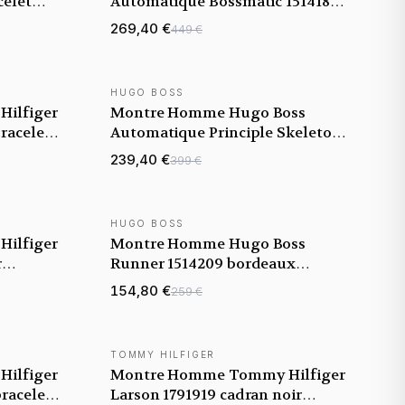
celet
Automatique Bossmatic 1514180
bicolore bracelet maillons acier
269,40 €
449 €
HUGO BOSS
NOUVEAUTÉ
ilfiger
Montre Homme Hugo Boss
bracelet
Automatique Principle Skeleton
1514255 noire bracelet maille
239,40 €
399 €
milanaise noire
HUGO BOSS
NOUVEAUTÉ
ilfiger
Montre Homme Hugo Boss
r
Runner 1514209 bordeaux
bracelet acier
154,80 €
259 €
TOMMY HILFIGER
NOUVEAUTÉ
ilfiger
Montre Homme Tommy Hilfiger
bracelet
Larson 1791919 cadran noir