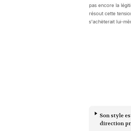
pas encore la légi
résout cette tensio
s'achèterait lui-m
Son style es
direction p