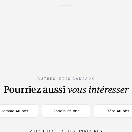
Saint Valentin
Noël
n
Cadeau couple
La pièce qui 
AUTRES IDÉES CADEAUX
Pourriez aussi
vous intéresser
Homme 40 ans
Copain 25 ans
Frère 40 ans
VOIR TOUS LES DESTINATAIRES