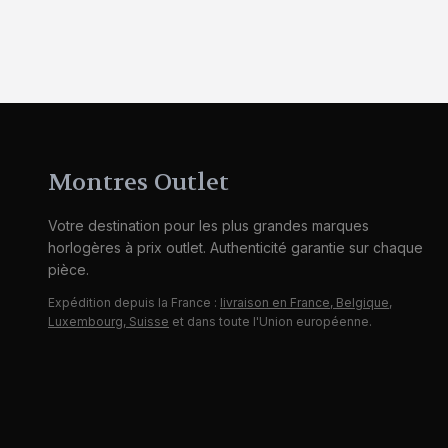
Montres Outlet
Votre destination pour les plus grandes marques
horlogères à prix outlet. Authenticité garantie sur chaque
pièce.
Expédition depuis la France :
livraison en France, Belgique,
Luxembourg, Suisse
et dans toute l'Union européenne.