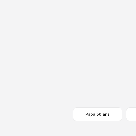
Fête des Pères
Fête des Mères
Une montre pour papa
Une montre pour mama
Papa 50 ans