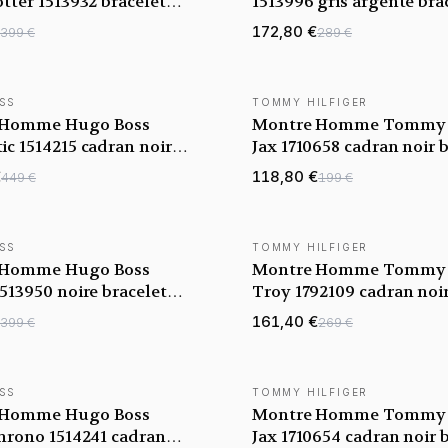
tter 1513932 bracelet
1513996 gris argenté bra
ré
maillons acier
172,80 €
399 €
289 €
SS
TOMMY HILFIGER
TÉ
NOUVEAUTÉ
 Homme Hugo Boss
Montre Homme Tommy H
c 1514215 cadran noir
Jax 1710658 cadran noir 
 acier
acier
€
118,80 €
449 €
199 €
SS
TOMMY HILFIGER
TÉ
NOUVEAUTÉ
 Homme Hugo Boss
Montre Homme Tommy H
513950 noire bracelet
Troy 1792109 cadran noi
 acier
bracelet acier
161,40 €
399 €
269 €
SS
TOMMY HILFIGER
TÉ
NOUVEAUTÉ
 Homme Hugo Boss
Montre Homme Tommy H
Chrono 1514241 cadran
Jax 1710654 cadran noir 