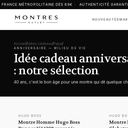
 FRANCE MÉTROPOLITAINE DÈS 69€ · AUTHENTICITÉ GARANTI
NOUVEAUTÉS
MAR
Accueil
/
Idées cadeaux
/
Papa
/
40 ans
ANNIVERSAIRE —
MILIEU DE VIE
Idée cadeau annivers
: notre sélection
40 ans, c'est le bon âge pour une montre qui dit quelque ch
HUGO BOSS
HUGO BO
NOUVEAUTÉ
NOUVEAU
Montre Homme Hugo Boss
Montre