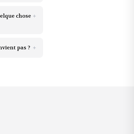
uelque chose
＋
nvient pas ?
＋