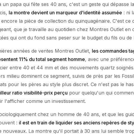
à un papa qui fête ses 40 ans, c'est un geste qui dépasse 
écis,
la montre devient un marqueur d'identité assumée
: ni 
 encore la pièce de collection du quinquagénaire. C'est ce c
geant, que je travaille au quotidien chez Montres Outlet en
es qui ont du fond sans peser sur le budget du fils ou de la 
nières années de ventes Montres Outlet,
les commandes ta
ésentent 11% du total segment homme
, avec une préféren
acier entre 40 et 44 mm et des mouvements quartz soignés
rs milieu dominent ce segment, suivis de près par les Foss
ats pour les pères au style plus discret. Ce n'est pas le ha
lleur ratio visibilité-prix perçu
pour quelqu'un qui commenc
ir l'afficher comme un investissement.
sociologiquement chez un homme de 40 ans, et que les gui
souvent :
il est en train de liquider ses anciens repères de st
 nouveaux. La montre qu'il portait à 30 ans lui semble trop 