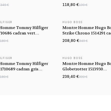
celet acier
cuir
€
118,80 €
349 €
199 €
ILFIGER
HUGO BOSS
TÉ
NOUVEAUTÉ
 Homme Tommy Hilfiger
Montre Homme Hugo B
710686 cadran vert
Strike Chrono 1514291 c
 acier
noir bracelet acier noir
208,80 €
189 €
349 €
ILFIGER
HUGO BOSS
TÉ
NOUVEAUTÉ
 Homme Tommy Hilfiger
Montre Homme Hugo B
1710689 cadran gris
Globetrotter 1513930
 acier
argenté/vert bracelet Ma
239,40 €
189 €
399 €
acier