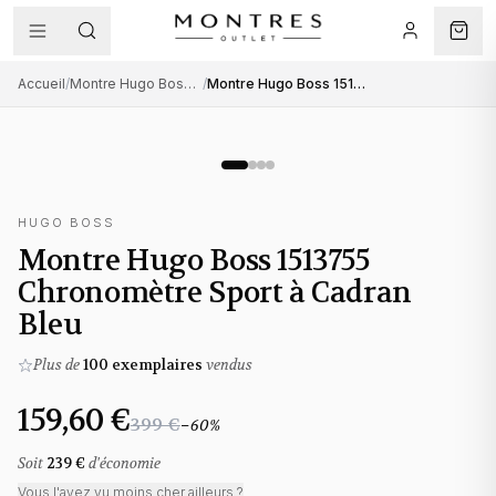
Accueil
/
Montre Hugo Boss homme
/
Montre Hugo Boss 1513755 Chronomètre Sport à Cadran Bleu
HUGO BOSS
Montre Hugo Boss 1513755
Chronomètre Sport à Cadran
Bleu
Plus de
100
exemplaires
vendus
159,60 €
399 €
−
60
%
Soit
239 €
d'économie
Vous l'avez vu moins cher ailleurs ?