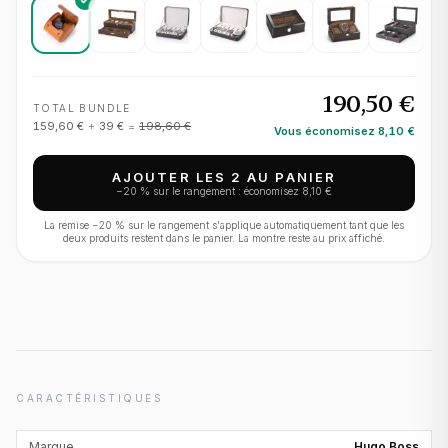
190,50 €
TOTAL BUNDLE
159,60 €
+
39 €
=
198,60 €
Vous économisez
8,10 €
AJOUTER LES 2 AU PANIER
−
20
% sur le rangement : économisez
8,10 €
La remise −
20
% sur le rangement s'applique automatiquement tant que les
deux produits restent dans le panier. La montre reste au prix affiché.
CARACTÉRISTIQUES
Marque
Hugo Boss