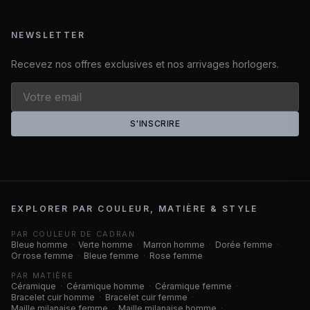
NEWSLETTER
Recevez nos offres exclusives et nos arrivages horlogers.
S'INSCRIRE
EXPLORER PAR COULEUR, MATIÈRE & STYLE
PAR COULEUR DE CADRAN
Bleue homme
·
Verte homme
·
Marron homme
·
Dorée femme
·
Or rose femme
·
Bleue femme
·
Rose femme
PAR MATIÈRE
Céramique
·
Céramique homme
·
Céramique femme
·
Bracelet cuir homme
·
Bracelet cuir femme
·
Maille milanaise femme
·
Maille milanaise homme
·