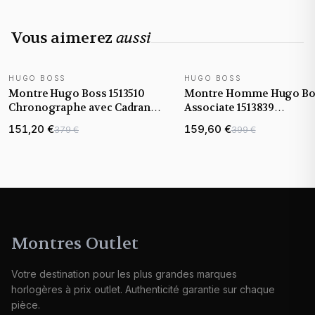
Vous aimerez
aussi
HUGO BOSS
HUGO BOSS
Montre Hugo Boss 1513510
Montre Homme Hugo Bo
Chronographe avec Cadran
Associate 1513839
Noir
chronographe cadran bl
151,20 €
159,60 €
379 €
399 €
Montres Outlet
Votre destination pour les plus grandes marques
horlogères à prix outlet. Authenticité garantie sur chaque
pièce.