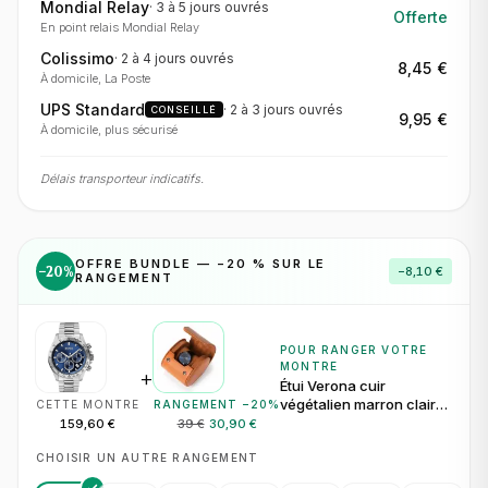
Mondial Relay
·
3 à 5 jours
ouvrés
Offerte
En point relais Mondial Relay
Colissimo
·
2 à 4 jours
ouvrés
8,45 €
À domicile, La Poste
UPS Standard
·
2 à 3 jours
ouvrés
CONSEILLÉ
9,95 €
À domicile, plus sécurisé
Délais transporteur indicatifs.
OFFRE BUNDLE — −
20
% SUR LE
−
20
%
−
8,10 €
RANGEMENT
POUR RANGER VOTRE
MONTRE
+
Étui Verona cuir
végétalien marron clair
CETTE MONTRE
RANGEMENT −
20
%
pour 1 montre
159,60 €
39 €
30,90 €
CHOISIR UN AUTRE RANGEMENT