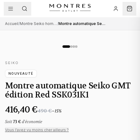
Accueil
/
Montre Seiko homme
/
Montre automatique Seiko GMT édition Red SSK031K1
SEIKO
NOUVEAUTÉ
Montre automatique Seiko GMT
édition Red SSK031K1
416,40 €
490 €
−
15
%
Soit
73 €
d'économie
Vous l'avez vu moins cher ailleurs ?