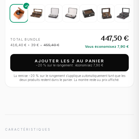
447,50 €
TOTAL BUNDLE
416,40 €
+
39 €
=
455,40 €
Vous économisez
7,90 €
AJOUTER LES 2 AU PANIER
−
20
% sur le rangement : économisez
7,90 €
La remise −
20
% sur le rangement s'applique automatiquement tant que les
deux produits restent dans le panier. La montre reste au prix affiché.
CARACTÉRISTIQUES