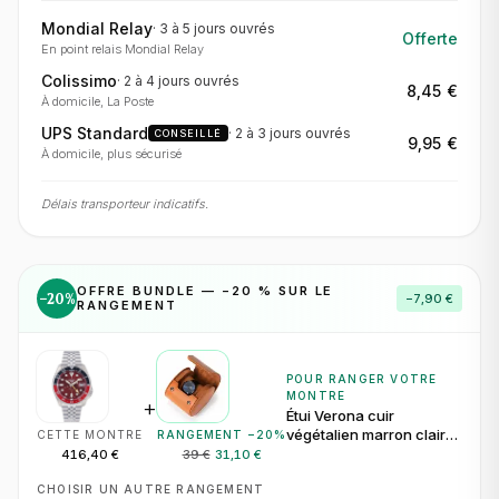
Mondial Relay
·
3 à 5 jours
ouvrés
Offerte
En point relais Mondial Relay
Colissimo
·
2 à 4 jours
ouvrés
8,45 €
À domicile, La Poste
UPS Standard
·
2 à 3 jours
ouvrés
CONSEILLÉ
9,95 €
À domicile, plus sécurisé
Délais transporteur indicatifs.
OFFRE BUNDLE — −
20
% SUR LE
−
20
%
−
7,90 €
RANGEMENT
POUR RANGER VOTRE
MONTRE
+
Étui Verona cuir
végétalien marron clair
CETTE MONTRE
RANGEMENT −
20
%
pour 1 montre
416,40 €
39 €
31,10 €
CHOISIR UN AUTRE RANGEMENT