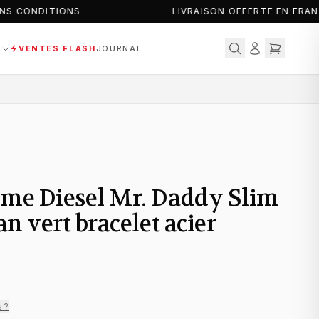
S CONDITIONS
LIVRAISON OFFERTE EN FRANC
S
VENTES FLASH
JOURNAL
e Diesel Mr. Daddy Slim
n vert bracelet acier
s ?