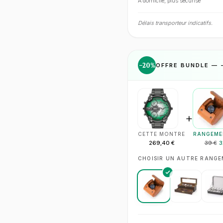
À domicile, plus sécurisé
Délais transporteur indicatifs.
−
20
%
OFFRE BUNDLE — 
+
CETTE MONTRE
RANGEME
269,40 €
39 €
3
CHOISIR UN AUTRE RANG