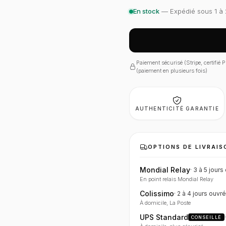
En stock
— Expédié sous 1 à 
Paiement sécurisé (Stripe, certifié
(paiement en plusieurs fois)
AUTHENTICITÉ GARANTIE
OPTIONS DE LIVRAIS
Mondial Relay
·
3 à 5 jours
En point relais Mondial Relay
Colissimo
·
2 à 4 jours
ouvré
À domicile, La Poste
UPS Standard
CONSEILLÉ