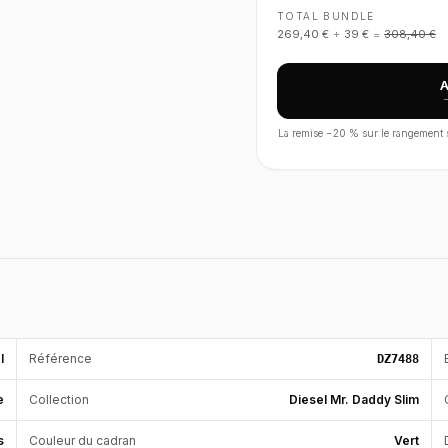
TOTAL BUNDLE
269,40 €
+
39 €
=
308,40 €
La remise −
20
% sur le rangement s'
l
Référence
DZ7488
e
Collection
Diesel Mr. Daddy Slim
s
Couleur du cadran
Vert