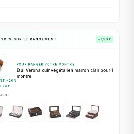
−
20
% SUR LE RANGEMENT
−
7,90 €
POUR RANGER VOTRE MONTRE
Étui Verona cuir végétalien marron clair pour 1
montre
NT −
20
%
1,10 €
EMENT