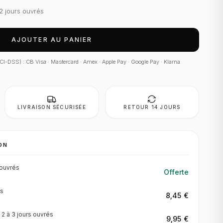
2 jours ouvrés
AJOUTER AU PANIER
 PCI-DSS) : CB Visa · Mastercard · Amex · Apple Pay · Google Pay · Klarna
LIVRAISON SÉCURISÉE
RETOUR 14 JOURS
ON
ouvrés
Offerte
s
8,45 €
·
2 à 3 jours
ouvrés
9,95 €