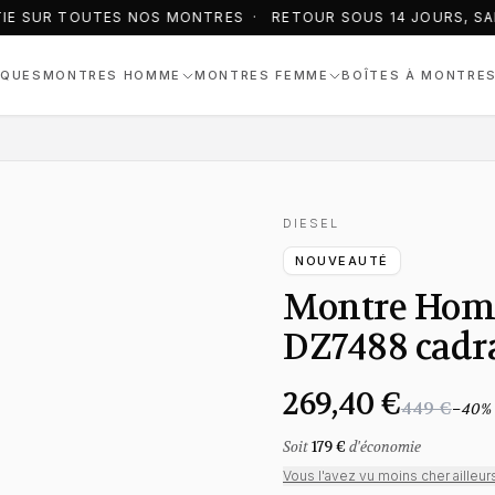
IE SUR TOUTES NOS MONTRES · RETOUR SOUS 14 JOURS, SAN
QUES
MONTRES HOMME
MONTRES FEMME
BOÎTES À MONTRE
DIESEL
NOUVEAUTÉ
Montre Homm
DZ7488 cadra
269,40 €
449 €
−
40
%
Soit
179 €
d'économie
Vous l'avez vu moins cher ailleur