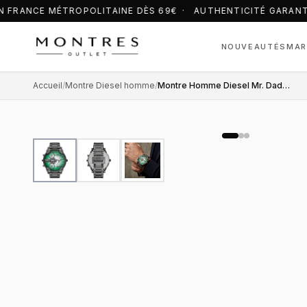
 FRANCE MÉTROPOLITAINE DÈS 69€ · AUTHENTICITÉ GARANT
NOUVEAUTÉS
MAR
Accueil
/
Montre Diesel homme
/
Montre Homme Diesel Mr. Daddy Slim DZ7488 cadran vert bracelet acier