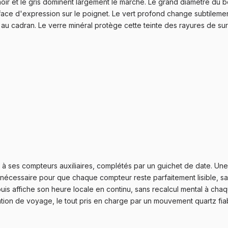
r et le gris dominent largement le marché. Le grand diamètre du boît
rface d'expression sur le poignet. Le vert profond change subtilemen
ur au cadran. Le verre minéral protège cette teinte des rayures de s
 à ses compteurs auxiliaires, complétés par un guichet de date. Un
e nécessaire pour que chaque compteur reste parfaitement lisible, sa
 affiche son heure locale en continu, sans recalcul mental à chaque
ation de voyage, le tout pris en charge par un mouvement quartz fia