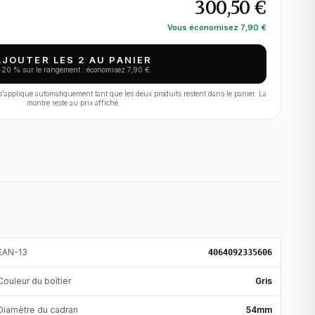
300,50 €
Vous économisez
7,90 €
AJOUTER LES 2 AU PANIER
−
20
% sur le rangement : économisez
7,90 €
applique automatiquement tant que les deux produits restent dans le panier. La
montre reste au prix affiché.
EAN-13
4064092335606
Couleur du boîtier
Gris
Diamètre du cadran
54mm