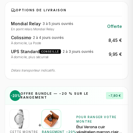
OPTIONS DE LIVRAISON
Mondial Relay
·
3 à 5 jours
ouvrés
Offerte
En point relais Mondial Relay
Colissimo
·
2 à 4 jours
ouvrés
8,45 €
À domicile, La Poste
UPS Standard
·
2 à 3 jours
ouvrés
CONSEILLÉ
9,95 €
À domicile, plus sécurisé
Délais transporteur indicatifs.
OFFRE BUNDLE — −
20
% SUR LE
−
20
%
−
7,80 €
RANGEMENT
POUR RANGER VOTRE
MONTRE
+
Étui Verona cuir
végétalien marron clair
CETTE MONTRE
RANGEMENT −
20
%