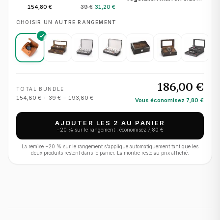
pour 1 montre
154,80 €
39 €
31,20 €
CHOISIR UN AUTRE RANGEMENT
186,00 €
TOTAL BUNDLE
154,80 €
+
39 €
=
193,80 €
Vous économisez
7,80 €
AJOUTER LES 2 AU PANIER
−
20
% sur le rangement : économisez
7,80 €
La remise −
20
% sur le rangement s'applique automatiquement tant que les
deux produits restent dans le panier. La montre reste au prix affiché.