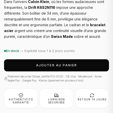
Dans l’univers
Calvin Klein
, où les formes audacieuses sont
fréquentes, la
Drift K6S2N116
impose une approche
différente. Son boîtier de 34 mm, d’une épaisseur
remarquablement fine de 6 mm, privilégie une élégance
discrète et une ergonomie parfaite. Le cadran et le
bracelet
acier
argent unis créent une continuité visuelle d’une grande
pureté, caractéristique d’un
Swiss Made
sobre et assuré.
En stock
— Expédié sous 1 à 2 jours ouvrés
AJOUTER AU PANIER
Paiement sécurisé (Stripe, certifié PCI-DSS) : CB Visa · Mastercard · Amex ·
Apple Pay · Google Pay · Klarna (paiement en plusieurs fois)
AUTHENTICITÉ
LIVRAISON
RETOUR 14 JOURS
GARANTIE
SÉCURISÉE