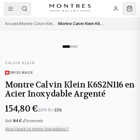
Accueil
/
Montre Calvin Klein femme
/
Montre Calvin Klein K6S2N116 en Acier Inoxydable Argenté
CALVIN KLEIN
SWISS MADE
Montre Calvin Klein K6S2N116 en
Acier Inoxydable Argenté
154,80 €
239 €
−
35
%
Soit
84 €
d'économie
Vous l'avez vu moins cher ailleurs ?