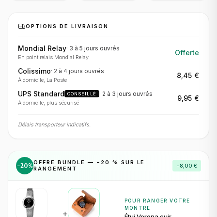
OPTIONS DE LIVRAISON
Mondial Relay
·
3 à 5 jours
ouvrés
Offerte
En point relais Mondial Relay
Colissimo
·
2 à 4 jours
ouvrés
8,45 €
À domicile, La Poste
UPS Standard
·
2 à 3 jours
ouvrés
CONSEILLÉ
9,95 €
À domicile, plus sécurisé
Délais transporteur indicatifs.
OFFRE BUNDLE — −
20
% SUR LE
−
20
%
−
8,00 €
RANGEMENT
POUR RANGER VOTRE
MONTRE
+
Étui Verona cuir