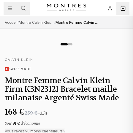
Accueil
/
Montre Calvin Klein femme
/
Montre Femme Calvin Klein Firm K3N23121 Bracelet maille milanaise Argenté Swiss Made
CALVIN KLEIN
SWISS MADE
Montre Femme Calvin Klein
Firm K3N23121 Bracelet maille
milanaise Argenté Swiss Made
168 €
259 €
−
35
%
Soit
91 €
d'économie
Vous l'avez vu moins cher ailleurs ?