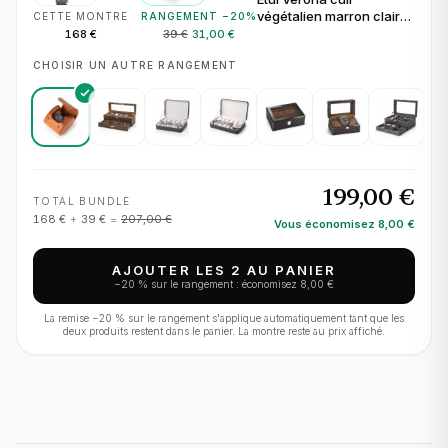
végétalien marron clair
CETTE MONTRE
RANGEMENT −
20
%
pour 1 montre
168 €
39 €
31,00 €
CHOISIR UN AUTRE RANGEMENT
199,00 €
TOTAL BUNDLE
168 €
+
39 €
=
207,00 €
Vous économisez
8,00 €
AJOUTER LES 2 AU PANIER
−
20
% sur le rangement : économisez
8,00 €
La remise −
20
% sur le rangement s'applique automatiquement tant que les
deux produits restent dans le panier. La montre reste au prix affiché.