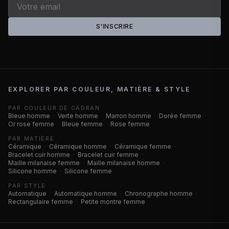
S'INSCRIRE
EXPLORER PAR COULEUR, MATIÈRE & STYLE
PAR COULEUR DE CADRAN
Bleue homme
·
Verte homme
·
Marron homme
·
Dorée femme
·
Or rose femme
·
Bleue femme
·
Rose femme
PAR MATIÈRE
Céramique
·
Céramique homme
·
Céramique femme
·
Bracelet cuir homme
·
Bracelet cuir femme
·
Maille milanaise femme
·
Maille milanaise homme
·
Silicone homme
·
Silicone femme
PAR STYLE
Automatique
·
Automatique homme
·
Chronographe homme
·
Rectangulaire femme
·
Petite montre femme