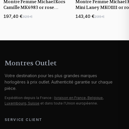
Montre Femme Michael Kors
Montre Femme Michael 
Camille MK6983 or rose
Mini Laney MKO1111 or r
bracelet maillons acier
bracelet maillons acier
197,40 €
143,40 €
329 €
239 €
Montres Outlet
Votre destination pour les plus grandes marques
horlogères à prix outlet. Authenticité garantie sur chaque
pièce.
Expédition depuis la France :
livraison en France, Belgique,
Luxembourg, Suisse
et dans toute l'Union européenne.
SERVICE CLIENT