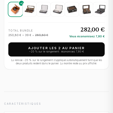
282,00 €
TOTAL BUNDLE
250,80 €
+
39 €
=
289,80 €
Vous économisez
7,80 €
AJOUTER LES 2 AU PANIER
−
20
% sur le rangement : économisez
7,80 €
La remise −
20
% sur le rangement s'applique automatiquement tant que les
deux produits restent dans le panier. La montre reste au prix affiché.
CARACTÉRISTIQUES