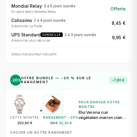
Mondial Relay
·
3 à 5 jours
ouvrés
Offerte
En point relais Mondial Relay
Colissimo
·
2 à 4 jours
ouvrés
8,45 €
À domicile, La Poste
UPS Standard
·
2 à 3 jours
ouvrés
CONSEILLÉ
9,95 €
À domicile, plus sécurisé
Délais transporteur indicatifs.
OFFRE BUNDLE — −
20
% SUR LE
−
20
%
−
7,80 €
RANGEMENT
POUR RANGER VOTRE
MONTRE
+
Étui Verona cuir
végétalien marron clair
CETTE MONTRE
RANGEMENT −
20
%
pour 1 montre
250,80 €
39 €
31,20 €
CHOISIR UN AUTRE RANGEMENT