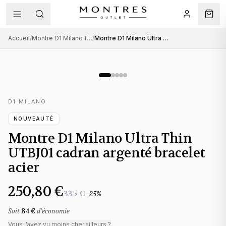
Accueil
/
Montre D1 Milano femme
/
Montre D1 Milano Ultra Thin UTBJ01 cadran argenté bracelet acier
D1 MILANO
NOUVEAUTÉ
Montre D1 Milano Ultra Thin
UTBJ01 cadran argenté bracelet
acier
250,80 €
335 €
−
25
%
Soit
84 €
d'économie
Vous l'avez vu moins cher ailleurs ?