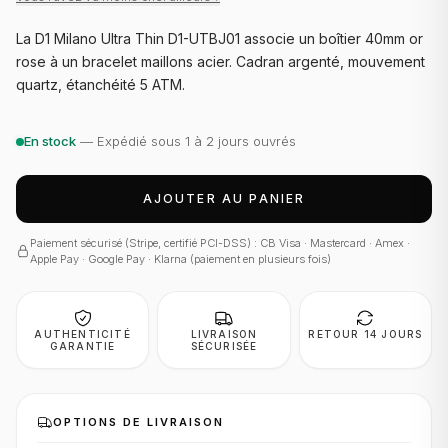
La D1 Milano Ultra Thin D1-UTBJ01 associe un boîtier 40mm or
rose à un bracelet maillons acier. Cadran argenté, mouvement
quartz, étanchéité 5 ATM.
En stock
— Expédié sous 1 à 2 jours ouvrés
AJOUTER AU PANIER
Paiement sécurisé (Stripe, certifié PCI-DSS) : CB Visa · Mastercard · Amex ·
Apple Pay · Google Pay · Klarna (paiement en plusieurs fois)
AUTHENTICITÉ
LIVRAISON
RETOUR 14 JOURS
GARANTIE
SÉCURISÉE
OPTIONS DE LIVRAISON