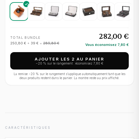
282,00 €
TOTAL BUNDLE
250,80 €
+
39 €
=
289,80 €
Vous économisez
7,80 €
AJOUTER LES 2 AU PANIER
−
20
% sur le rangement : économisez
7,80 €
La remise −
20
% sur le rangement s'applique automatiquement tant que les
deux produits restent dans le panier. La montre reste au prix affiché.
CARACTÉRISTIQUES