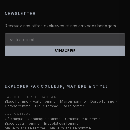
NEWSLETTER
Recevez nos offres exclusives et nos arrivages horlogers.
S'INSCRIRE
EXPLORER PAR COULEUR, MATIÈRE & STYLE
PAR COULEUR DE CADRAN
Bleue homme
·
Verte homme
·
Marron homme
·
Dorée femme
·
Or rose femme
·
Bleue femme
·
Rose femme
PAR MATIÈRE
Céramique
·
Céramique homme
·
Céramique femme
·
Bracelet cuir homme
·
Bracelet cuir femme
·
Maille milanaise femme
·
Maille milanaise homme
·