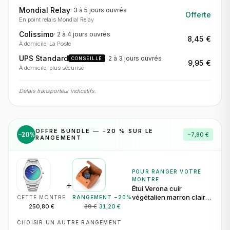
Mondial Relay
·
3 à 5 jours
ouvrés
Offerte
En point relais Mondial Relay
Colissimo
·
2 à 4 jours
ouvrés
8,45 €
À domicile, La Poste
UPS Standard
·
2 à 3 jours
ouvrés
CONSEILLÉ
9,95 €
À domicile, plus sécurisé
Délais transporteur indicatifs.
OFFRE BUNDLE — −
20
% SUR LE
−
20
%
−
7,80 €
RANGEMENT
POUR RANGER VOTRE
MONTRE
+
Étui Verona cuir
végétalien marron clair
CETTE MONTRE
RANGEMENT −
20
%
pour 1 montre
250,80 €
39 €
31,20 €
CHOISIR UN AUTRE RANGEMENT