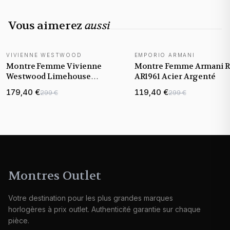
Vous aimerez
aussi
VIVIENNE WESTWOOD
EMPORIO ARMANI
NOUVEAUTÉ
Montre Femme Vivienne
Montre Femme Armani R
Westwood Limehouse
AR1961 Acier Argenté
VV244DBLSL cadran bleu
179,40 €
119,40 €
299 €
299 €
bracelet acier
Montres Outlet
Votre destination pour les plus grandes marques
horlogères à prix outlet. Authenticité garantie sur chaque
pièce.