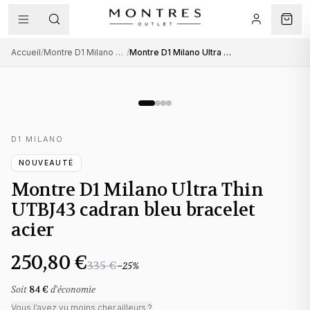
Accueil
/
Montre D1 Milano homme
/
Montre D1 Milano Ultra Thin UTBJ43 cadran bleu bracelet acier
D1 MILANO
NOUVEAUTÉ
Montre D1 Milano Ultra Thin
UTBJ43 cadran bleu bracelet
acier
250,80 €
335 €
−
25
%
Soit
84 €
d'économie
Vous l'avez vu moins cher ailleurs ?