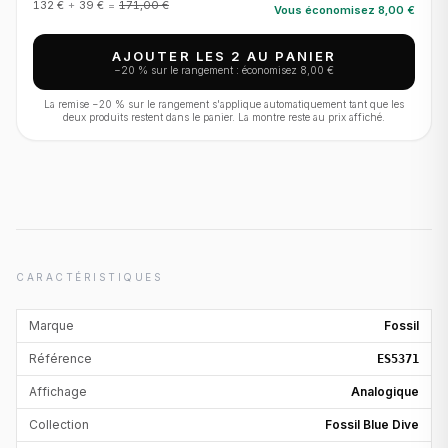
132 €
+
39 €
=
171,00 €
Vous économisez
8,00 €
AJOUTER LES 2 AU PANIER
−
20
% sur le rangement : économisez
8,00 €
La remise −
20
% sur le rangement s'applique automatiquement tant que les
deux produits restent dans le panier. La montre reste au prix affiché.
CARACTÉRISTIQUES
Marque
Fossil
Référence
ES5371
Affichage
Analogique
Collection
Fossil Blue Dive