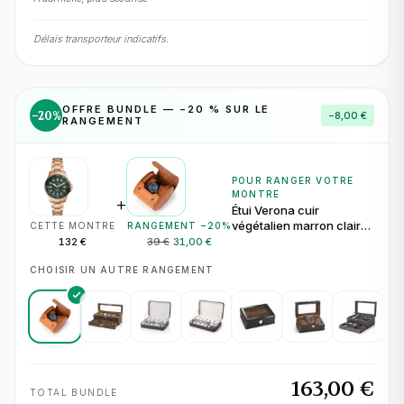
Délais transporteur indicatifs.
OFFRE BUNDLE — −
20
% SUR LE
−
20
%
−
8,00 €
RANGEMENT
POUR RANGER VOTRE
MONTRE
+
Étui Verona cuir
végétalien marron clair
CETTE MONTRE
RANGEMENT −
20
%
pour 1 montre
132 €
39 €
31,00 €
CHOISIR UN AUTRE RANGEMENT
163,00 €
TOTAL BUNDLE