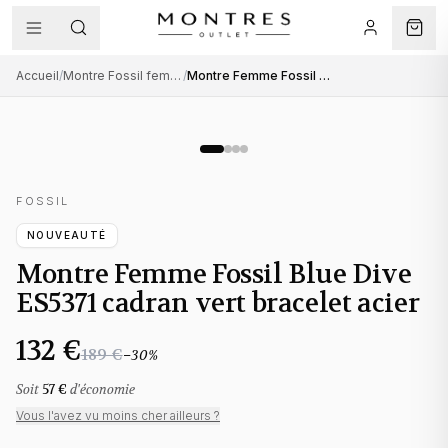
Accueil
/
Montre Fossil femme
/
Montre Femme Fossil Blue Dive ES5371 cadran vert bracelet acier
FOSSIL
NOUVEAUTÉ
Montre Femme Fossil Blue Dive
ES5371 cadran vert bracelet acier
132 €
189 €
−
30
%
Soit
57 €
d'économie
Vous l'avez vu moins cher ailleurs ?