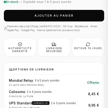
En stock
— Expédié sous 1 à 2 jours ouvrés
AJOUTER AU PANIER
Paiement sécurisé (Stripe, certifié PCI-DSS) : CB Visa · Mastercard · Amex ·
Apple Pay · Google Pay · Klarna (paiement en plusieurs fois)
AUTHENTICITÉ
LIVRAISON
RETOUR 14 JOURS
GARANTIE
SÉCURISÉE
OPTIONS DE LIVRAISON
Mondial Relay
·
3 à 5 jours
ouvrés
Offerte
En point relais Mondial Relay
Colissimo
·
2 à 4 jours
ouvrés
8,45 €
À domicile, La Poste
UPS Standard
·
2 à 3 jours
ouvrés
CONSEILLÉ
9,95 €
À domicile, plus sécurisé