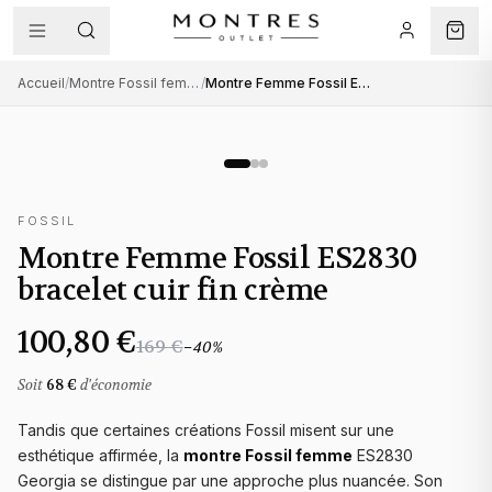
Accueil
/
Montre Fossil femme
/
Montre Femme Fossil ES2830 bracelet cuir fin crème
FOSSIL
Montre Femme Fossil ES2830
bracelet cuir fin crème
100,80 €
169 €
−
40
%
Soit
68 €
d'économie
Tandis que certaines créations Fossil misent sur une
esthétique affirmée, la
montre Fossil femme
ES2830
Georgia se distingue par une approche plus nuancée. Son