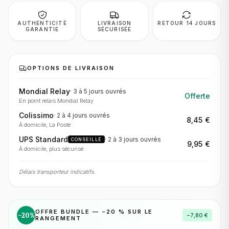
AUTHENTICITÉ
LIVRAISON
RETOUR 14 JOURS
GARANTIE
SÉCURISÉE
OPTIONS DE LIVRAISON
Mondial Relay
·
3 à 5 jours
ouvrés
Offerte
En point relais Mondial Relay
Colissimo
·
2 à 4 jours
ouvrés
8,45 €
À domicile, La Poste
UPS Standard
·
2 à 3 jours
ouvrés
CONSEILLÉ
9,95 €
À domicile, plus sécurisé
Délais transporteur indicatifs.
OFFRE BUNDLE — −
20
% SUR LE
−
20
%
−
7,80 €
RANGEMENT