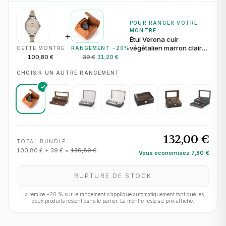
POUR RANGER VOTRE
MONTRE
+
Étui Verona cuir
végétalien marron clair
CETTE MONTRE
RANGEMENT −
20
%
pour 1 montre
100,80 €
39 €
31,20 €
CHOISIR UN AUTRE RANGEMENT
132,00 €
TOTAL BUNDLE
100,80 €
+
39 €
=
139,80 €
Vous économisez
7,80 €
RUPTURE DE STOCK
La remise −
20
% sur le rangement s'applique automatiquement tant que les
deux produits restent dans le panier. La montre reste au prix affiché.