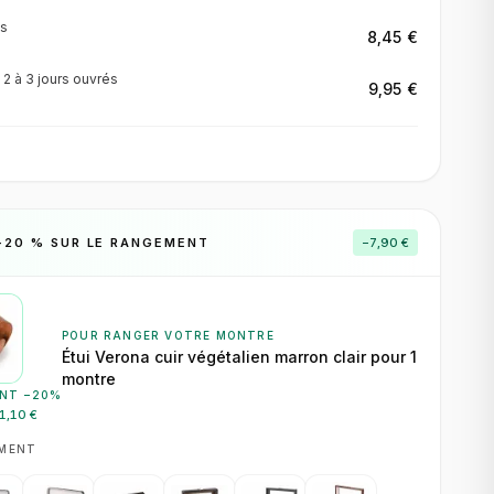
s
8,45 €
·
2 à 3 jours
ouvrés
9,95 €
−
20
% SUR LE RANGEMENT
−
7,90 €
POUR RANGER VOTRE MONTRE
Étui Verona cuir végétalien marron clair pour 1
montre
NT −
20
%
1,10 €
EMENT