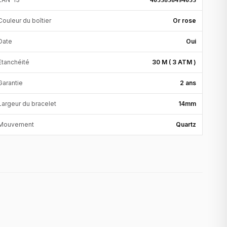
4053858494053
Couleur du boîtier
Or rose
Date
Oui
Etanchéité
30 M ( 3 ATM )
Garantie
2 ans
Largeur du bracelet
14mm
Mouvement
Quartz