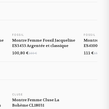
FOSSIL
FOSSIL
ne
Montre Femme Fossil Jacqueline
Montre Femme
ES3433 Argentée et classique
ES4100 Marr
100,80 €
111 €
169 €
159 €
CLUSE
Montre Femme Cluse La
s
Bohème CL18031