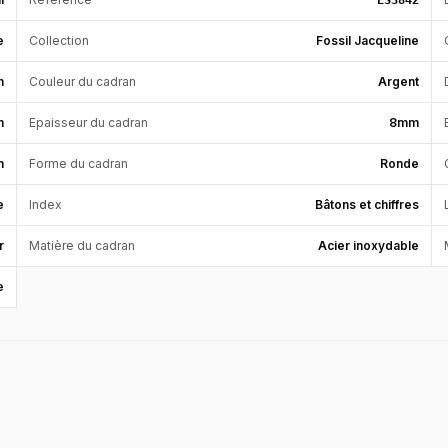
ES3842
e
Collection
Fossil Jacqueline
n
Couleur du cadran
Argent
m
Epaisseur du cadran
8mm
n
Forme du cadran
Ronde
e
Index
Bâtons et chiffres
r
Matière du cadran
Acier inoxydable
e