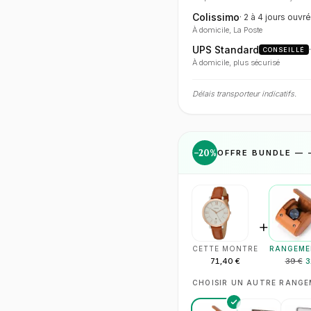
Colissimo
·
2 à 4 jours
ouvré
À domicile, La Poste
UPS Standard
CONSEILLÉ
À domicile, plus sécurisé
Délais transporteur indicatifs.
−
20
%
OFFRE BUNDLE — 
+
CETTE MONTRE
RANGEME
71,40 €
39 €
3
CHOISIR UN AUTRE RANG