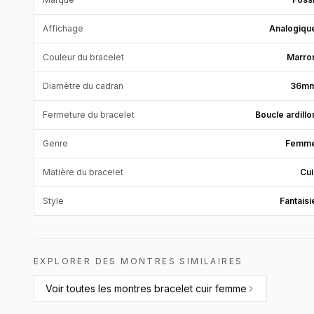
Affichage
Analogiqu
Couleur du bracelet
Marro
Diamètre du cadran
36m
Fermeture du bracelet
Boucle ardillo
Genre
Femm
Matière du bracelet
Cui
Style
Fantaisi
EXPLORER DES MONTRES SIMILAIRES
Voir toutes les
montres bracelet cuir femme