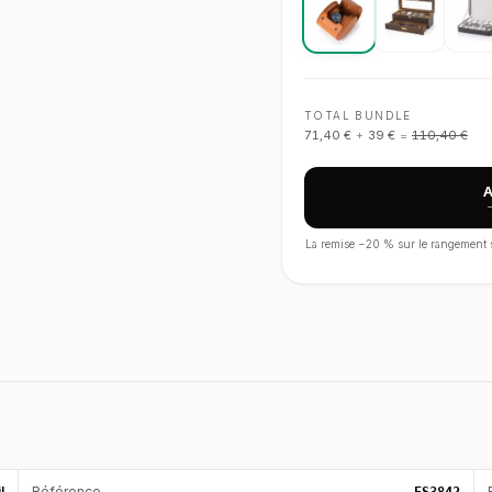
TOTAL BUNDLE
71,40 €
+
39 €
=
110,40 €
La remise −
20
% sur le rangement s'
l
Référence