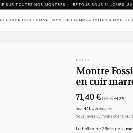
IE SUR TOUTES NOS MONTRES · RETOUR SOUS 14 JOURS, SAN
QUES
MONTRES HOMME
MONTRES FEMME
BOÎTES À MONTRE
FOSSIL
Montre Fossi
en cuir mar
71,40 €
119 €
−
40
%
Soit
47 €
d'économie
Vous l'avez vu moins cher ailleur
Le boîtier de 36mm de la
mo