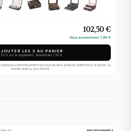
102,50 €
Vous économisez
7,90 €
AJOUTER LES 2 AU PANIER
−
20
% sur le rangement : économisez
7,90 €
applique automatiquement tant que les deux produits restent dans le panier. La
montre reste au prix affiché.
EAN-13