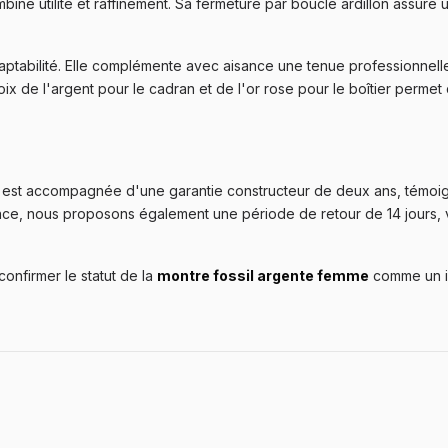
bine utilité et raffinement. Sa fermeture par boucle ardillon assure 
'adaptabilité. Elle complémente avec aisance une tenue professionne
oix de l'argent pour le cadran et de l'or rose pour le boîtier perm
est accompagnée d'une garantie constructeur de deux ans, témoig
ance, nous proposons également une période de retour de 14 jours,
onfirmer le statut de la
montre fossil argente femme
comme un in