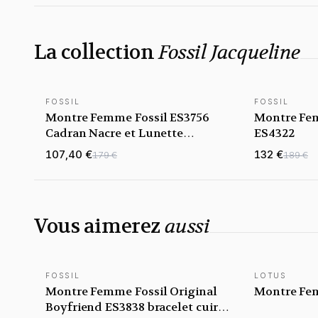
La collection
Fossil Jacqueline
FOSSIL
FOSSIL
Montre Femme Fossil ES3756
Montre Fem
Cadran Nacre et Lunette
ES4322
Cristaux Dorée
107,40 €
132 €
179 €
189 €
Vous aimerez
aussi
FOSSIL
LOTUS
Montre Femme Fossil Original
Montre Fem
Boyfriend ES3838 bracelet cuir