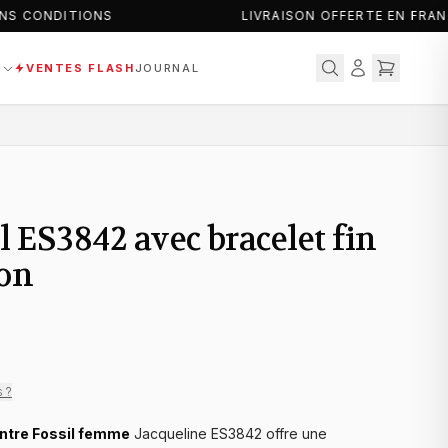
S CONDITIONS
LIVRAISON OFFERTE EN FRANC
S
VENTES FLASH
JOURNAL
l ES3842 avec bracelet fin
ron
s ?
ntre Fossil femme
Jacqueline ES3842 offre une