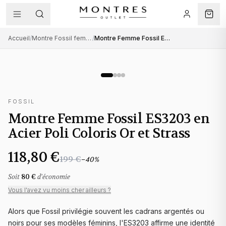
Accueil
/
Montre Fossil femme
/
Montre Femme Fossil ES3203 en Acier Poli Coloris Or et Strass
FOSSIL
Montre Femme Fossil ES3203 en
Acier Poli Coloris Or et Strass
118,80 €
199 €
−
40
%
Soit
80 €
d'économie
Vous l'avez vu moins cher ailleurs ?
Alors que Fossil privilégie souvent les cadrans argentés ou
noirs pour ses modèles féminins, l'ES3203 affirme une identité