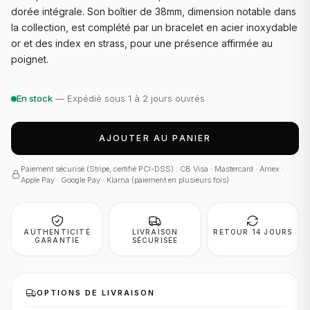
dorée intégrale. Son boîtier de 38mm, dimension notable dans
la collection, est complété par un bracelet en acier inoxydable
or et des index en strass, pour une présence affirmée au
poignet.
En stock
— Expédié sous 1 à 2 jours ouvrés
AJOUTER AU PANIER
Paiement sécurisé (Stripe, certifié PCI-DSS) : CB Visa · Mastercard · Amex ·
Apple Pay · Google Pay · Klarna (paiement en plusieurs fois)
AUTHENTICITÉ
LIVRAISON
RETOUR 14 JOURS
GARANTIE
SÉCURISÉE
OPTIONS DE LIVRAISON