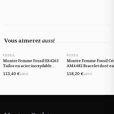
Vous aimerez
aussi
FOSSIL
FOSSIL
Montre Femme Fossil ES4263
Montre Femme Fossil Céc
Tailor en acier inoxydable
AM4482 Bracelet doré en
doré jaune et cadran blanc
acier inoxydable
113,40 €
118,20 €
189 €
169 €