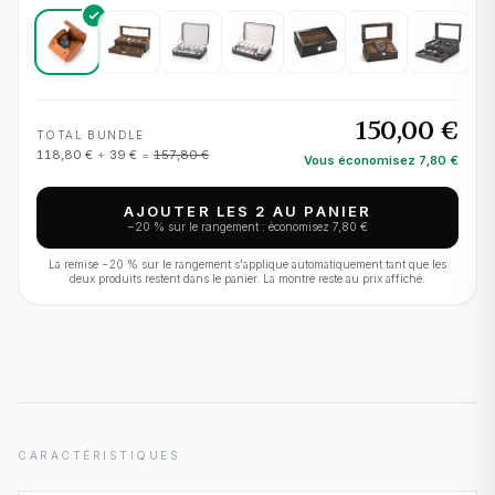
150,00 €
TOTAL BUNDLE
118,80 €
+
39 €
=
157,80 €
Vous économisez
7,80 €
AJOUTER LES 2 AU PANIER
−
20
% sur le rangement : économisez
7,80 €
La remise −
20
% sur le rangement s'applique automatiquement tant que les
deux produits restent dans le panier. La montre reste au prix affiché.
CARACTÉRISTIQUES