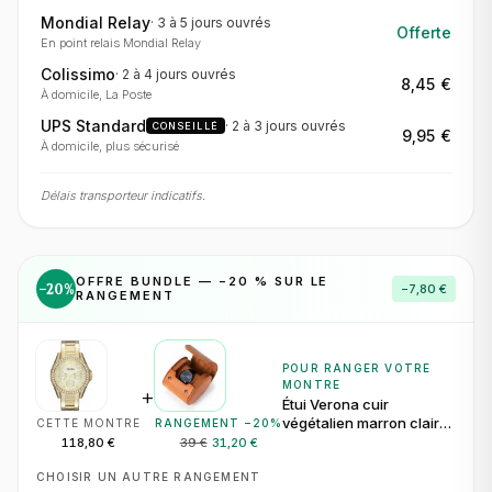
Mondial Relay
·
3 à 5 jours
ouvrés
Offerte
En point relais Mondial Relay
Colissimo
·
2 à 4 jours
ouvrés
8,45 €
À domicile, La Poste
UPS Standard
·
2 à 3 jours
ouvrés
CONSEILLÉ
9,95 €
À domicile, plus sécurisé
Délais transporteur indicatifs.
OFFRE BUNDLE — −
20
% SUR LE
−
20
%
−
7,80 €
RANGEMENT
POUR RANGER VOTRE
MONTRE
+
Étui Verona cuir
végétalien marron clair
CETTE MONTRE
RANGEMENT −
20
%
pour 1 montre
118,80 €
39 €
31,20 €
CHOISIR UN AUTRE RANGEMENT