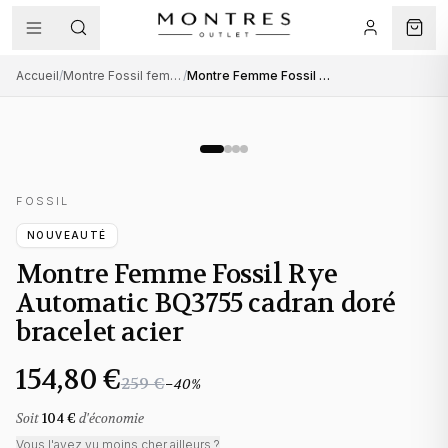
Accueil
/
Montre Fossil femme
/
Montre Femme Fossil Rye Automatic BQ3755 cadran doré bracelet acier
FOSSIL
NOUVEAUTÉ
Montre Femme Fossil Rye
Automatic BQ3755 cadran doré
bracelet acier
154,80 €
259 €
−
40
%
Soit
104 €
d'économie
Vous l'avez vu moins cher ailleurs ?