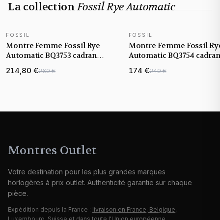
La collection
Fossil Rye Automatic
FOSSIL
FOSSIL
NOUVEAUTÉ
NOUVEAUTÉ
Montre Femme Fossil Rye
Montre Femme Fossil Ry
Automatic BQ3753 cadran
Automatic BQ3754 cadran
argenté bracelet acier
rose bracelet acier
214,80 €
174 €
269 €
249 €
Montres Outlet
Votre destination pour les plus grandes marques
horlogères à prix outlet. Authenticité garantie sur chaque
pièce.
Expédition depuis la France :
livraison en France, Belgique,
Luxembourg, Suisse
et dans toute l'Union européenne.