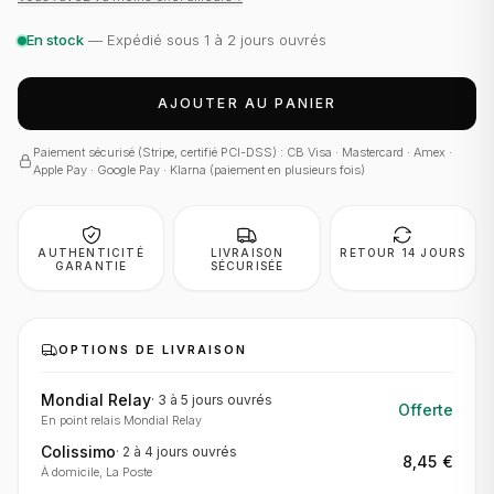
En stock
— Expédié sous 1 à 2 jours ouvrés
AJOUTER AU PANIER
Paiement sécurisé (Stripe, certifié PCI-DSS) : CB Visa · Mastercard · Amex ·
Apple Pay · Google Pay · Klarna (paiement en plusieurs fois)
AUTHENTICITÉ
LIVRAISON
RETOUR 14 JOURS
GARANTIE
SÉCURISÉE
OPTIONS DE LIVRAISON
Mondial Relay
·
3 à 5 jours
ouvrés
Offerte
En point relais Mondial Relay
Colissimo
·
2 à 4 jours
ouvrés
8,45 €
À domicile, La Poste