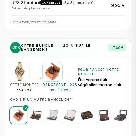
UPS Standard
·
2 à 3 jours
ouvrés
CONSEILLÉ
9,95 €
À domicile, plus sécurisé
Délais transporteur indicatifs.
OFFRE BUNDLE — −
20
% SUR LE
−
20
%
−
7,80 €
RANGEMENT
POUR RANGER VOTRE
MONTRE
+
Étui Verona cuir
végétalien marron clair
CETTE MONTRE
RANGEMENT −
20
%
pour 1 montre
154,80 €
39 €
31,20 €
CHOISIR UN AUTRE RANGEMENT