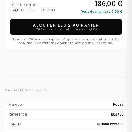
186,00 €
TOTAL BUNDLE
154,80 €
+
39 €
=
193,80 €
Vous économisez
7,80 €
AJOUTER LES 2 AU PANIER
−
20
% sur le rangement : économisez
7,80 €
La remise −
20
% sur le rangement s'applique automatiquement tant que les
deux produits restent dans le panier. La montre reste au prix affiché.
CARACTÉRISTIQUES
Marque
Fossil
Référence
BQ3755
EAN-13
0796483555839