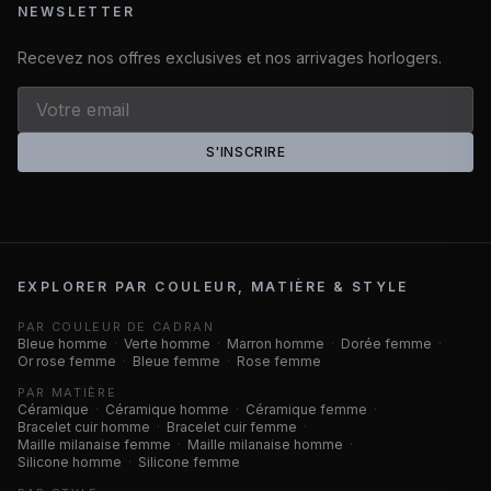
NEWSLETTER
Recevez nos offres exclusives et nos arrivages horlogers.
S'INSCRIRE
EXPLORER PAR COULEUR, MATIÈRE & STYLE
PAR COULEUR DE CADRAN
Bleue homme
·
Verte homme
·
Marron homme
·
Dorée femme
·
Or rose femme
·
Bleue femme
·
Rose femme
PAR MATIÈRE
Céramique
·
Céramique homme
·
Céramique femme
·
Bracelet cuir homme
·
Bracelet cuir femme
·
Maille milanaise femme
·
Maille milanaise homme
·
Silicone homme
·
Silicone femme